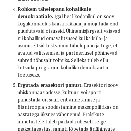
Rohkem tähelepanu kohalikule
demokraatiale.
Igal heal kodanikul on soov
kogukonnaelus kaasa rääkida ja mõjutada end
puudutavaid otsuseid. Ühinemisjärgselt vajavad
nii kohalikud omavalitsused kui ka küla- ja
asumiseltsid keskvõimu tähelepanu ja tuge, et
avatud valitsemisel ja partnerlusel põhinevad
suhted tõhusalt toimiks. Selleks tuleb ellu
kutsuda programm kohaliku demokraatia
toetuseks.
Ergutada erasektori panust.
Erasektori soov
ühiskonnaasjadesse, kultuuri või sporti
panustada on suur, ent annetamise ja
filantroopia soodustamine maksupoliitikas on
aastatega üksnes vähenenud. Eraisikute
annetustele tuleb pakkuda üheselt selge
maksutagastus, samuti lõpetada äriühingute