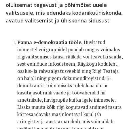
olulisemat tegevust ja põhimõtet uuele
valitsusele, mis edendaks kodanikuühiskonda,
avatud valitsemist ja ühiskonna sidusust.
Panna e-demokraatia tööle.
Huvitatud
inimestel või gruppidel puudub mugav võimalus
riigivalitsemises kaasa rääkida või teavetki saada,
sest eelnõude infosüsteem, Riigikogu koduleht,
osalus- ja rahvaalgatusveebid ning Riigi Teataja
on hajali ning pigem dokumendiregistrid. E-
demokraatia toimimiseks tuleb luua ühtne
kasutajasõbralik vaade ja töövahendid nii
ametnikule, huvigrupile kui ka igale inimesele.
Lisaks muuta kõik riigi kogutavad andmed tasuta
kättesaadavaks masinloetaval kujul (sh
äriregister ja aastaaruanded), mis võimaldab
igaühel luua näiteks oma teemalehti või