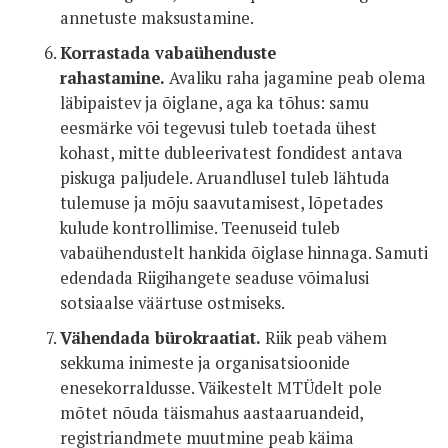
annetuste maksustamine.
Korrastada vabaühenduste
rahastamine.
Avaliku raha jagamine peab olema
läbipaistev ja õiglane, aga ka tõhus: samu
eesmärke või tegevusi tuleb toetada ühest
kohast, mitte dubleerivatest fondidest antava
piskuga paljudele. Aruandlusel tuleb lähtuda
tulemuse ja mõju saavutamisest, lõpetades
kulude kontrollimise. Teenuseid tuleb
vabaühendustelt hankida õiglase hinnaga. Samuti
edendada Riigihangete seaduse võimalusi
sotsiaalse väärtuse ostmiseks.
Vähendada bürokraatiat.
Riik peab vähem
sekkuma inimeste ja organisatsioonide
enesekorraldusse. Väikestelt MTÜdelt pole
mõtet nõuda täismahus aastaaruandeid,
registriandmete muutmine peab käima