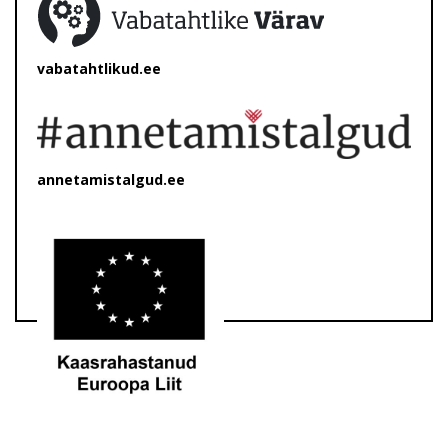
vabatahtlikud.ee
annetamistalgud.ee