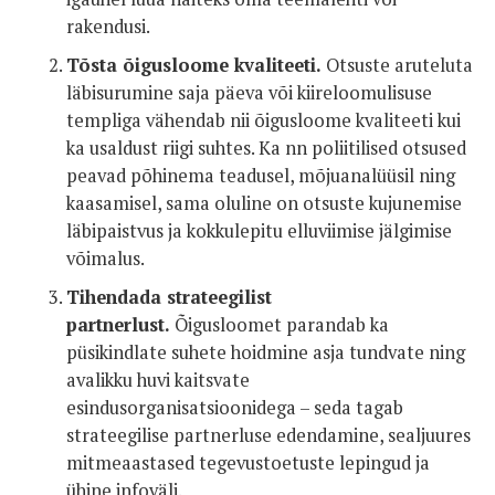
rakendusi.
Tõsta õigusloome kvaliteeti.
Otsuste aruteluta
läbisurumine saja päeva või kiireloomulisuse
templiga vähendab nii õigusloome kvaliteeti kui
ka usaldust riigi suhtes. Ka nn poliitilised otsused
peavad põhinema teadusel, mõjuanalüüsil ning
kaasamisel, sama oluline on otsuste kujunemise
läbipaistvus ja kokkulepitu elluviimise jälgimise
võimalus.
Tihendada strateegilist
partnerlust.
Õigusloomet parandab ka
püsikindlate suhete hoidmine asja tundvate ning
avalikku huvi kaitsvate
esindusorganisatsioonidega – seda tagab
strateegilise partnerluse edendamine, sealjuures
mitmeaastased tegevustoetuste lepingud ja
ühine infoväli.