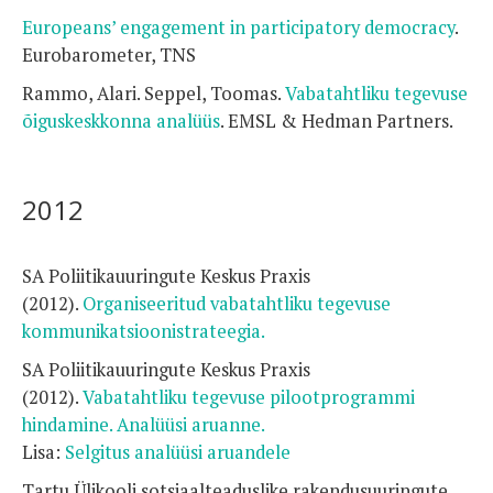
Europeans’ engagement in participatory democracy
.
Eurobarometer, TNS
Rammo, Alari. Seppel, Toomas.
Vabatahtliku tegevuse
õiguskeskkonna analüüs
. EMSL & Hedman Partners.
2012
SA Poliitikauuringute Keskus Praxis
(2012).
Organiseeritud vabatahtliku tegevuse
kommunikatsioonistrateegia.
SA Poliitikauuringute Keskus Praxis
(2012).
Vabatahtliku tegevuse pilootprogrammi
hindamine. Analüüsi aruanne.
Lisa:
Selgitus analüüsi aruandele
Tartu Ülikooli sotsiaalteaduslike rakendusuuringute