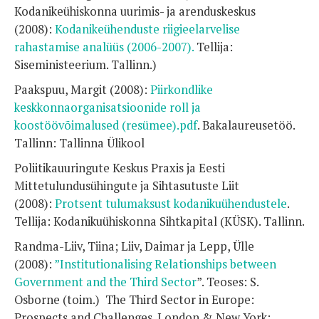
Kodanikeühiskonna uurimis- ja arenduskeskus
(2008):
Kodanikeühenduste riigieelarvelise
rahastamise analüüs (2006-2007).
Tellija:
Siseministeerium. Tallinn.)
Paakspuu, Margit (2008):
Piirkondlike
keskkonnaorganisatsioonide roll ja
koostöövõimalused (resümee).pdf
. Bakalaureusetöö.
Tallinn: Tallinna Ülikool
Poliitikauuringute Keskus Praxis ja Eesti
Mittetulundusühingute ja Sihtasutuste Liit
(2008):
Protsent tulumaksust kodanikuühendustele
.
Tellija: Kodanikuühiskonna Sihtkapital (KÜSK). Tallinn.
Randma-Liiv, Tiina; Liiv, Daimar ja Lepp, Ülle
(2008):
”Institutionalising Relationships between
Government and the Third Sector
”. Teoses: S.
Osborne (toim.) The Third Sector in Europe:
Prospects and Challenges. London & New York: