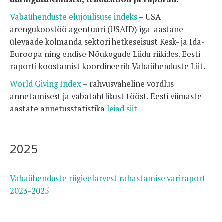
Vabaühenduste elujõulisuse indeks
– USA
arengukoostöö agentuuri (USAID) iga-aastane
ülevaade kolmanda sektori hetkeseisust Kesk- ja Ida-
Euroopa ning endise Nõukogude Liidu riikides. Eesti
raporti koostamist koordineerib Vabaühenduste Liit.
World Giving Index
– rahvusvaheline võrdlus
annetamisest ja vabatahtlikust tööst. Eesti viimaste
aastate annetusstatistika
leiad siit
.
2025
Vabaühenduste riigieelarvest rahastamise variraport
2023-2025