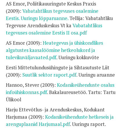
AS Emor, Poliitikauuringute Keskus Praxis
(2009):
Vabatahtlikus tegevuses osalemine
Eestis. Uuringu lõpparuanne.
Tellija: Vabatahtliku
Tegevuse Arenduskeskus Vt ka
Vabatahtlikus
tegevuses osalemine Eestis II osa.pdf
AS Emor (2009):
Heategevus ja ühiskondlikes
algatustes kaasalöömine hetkeolukord ja
tulevikuväljavaated.pdf
. Uuringu kokkuvõte
Eesti Mittetulundusühingute ja Sihtasutuste Liit
(2009):
Suutlik sektor raport.pdf
. Uuringu aruanne
Hansoo, Stever (2009):
Kodanikeühenduste osalus
infoühiskonnas.pdf
. Bakalaureusetöö. Tartu: Tartu
Ülikool
Harju Ettevõtlus- ja Arenduskeskus, Kodukant
Harjumaa (2009):
Kodanikeühenduste hetkeseis ja
arenguplaanid Harjumaal.pdf
. Uuringu raport.