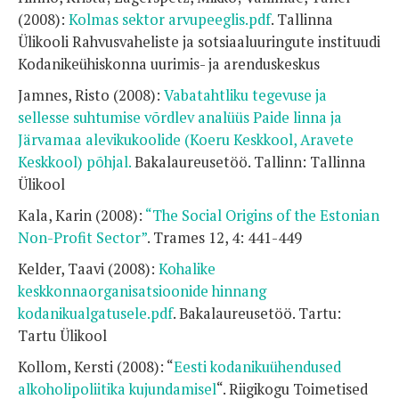
(2008):
Kolmas sektor arvupeeglis.pdf
. Tallinna
Ülikooli Rahvusvaheliste ja sotsiaaluuringute instituudi
Kodanikeühiskonna uurimis- ja arenduskeskus
Jamnes, Risto (2008):
Vabatahtliku tegevuse ja
sellesse suhtumise võrdlev analüüs Paide linna ja
Järvamaa alevikukoolide (Koeru Keskkool, Aravete
Keskkool) põhjal.
Bakalaureusetöö. Tallinn: Tallinna
Ülikool
Kala, Karin (2008):
“The Social Origins of the Estonian
Non-Profit Sector”
. Trames 12, 4: 441-449
Kelder, Taavi (2008):
Kohalike
keskkonnaorganisatsioonide hinnang
kodanikualgatusele.pdf
. Bakalaureusetöö. Tartu:
Tartu Ülikool
Kollom, Kersti (2008): “
Eesti kodanikuühendused
alkoholipoliitika kujundamisel
“. Riigikogu Toimetised