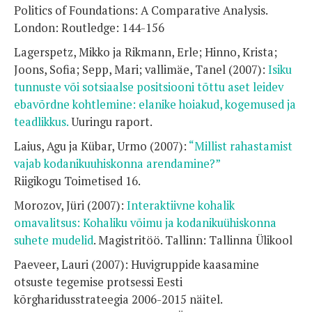
Politics of Foundations: A Comparative Analysis.
London: Routledge: 144-156
Lagerspetz, Mikko ja Rikmann, Erle; Hinno, Krista;
Joons, Sofia; Sepp, Mari; vallimäe, Tanel (2007):
Isiku
tunnuste või sotsiaalse positsiooni tõttu aset leidev
ebavõrdne kohtlemine: elanike hoiakud, kogemused ja
teadlikkus.
Uuringu raport.
Laius, Agu ja Kübar, Urmo (2007):
“Millist rahastamist
vajab kodanikuuhiskonna arendamine?”
Riigikogu Toimetised 16.
Morozov, Jüri (2007):
Interaktiivne kohalik
omavalitsus: Kohaliku võimu ja kodanikuühiskonna
suhete mudelid
. Magistritöö. Tallinn: Tallinna Ülikool
Paeveer, Lauri (2007): Huvigruppide kaasamine
otsuste tegemise protsessi Eesti
kõrgharidusstrateegia 2006-2015 näitel.