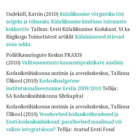
Uudeküll, Katrin (2010)
Külaliikumise võrgustiku töö
selgeks ja tõhusaks. Külaliikumise küsitluse tulemuste
kokkuvõte
Tallinn: Eesti Külaliikumine Kodukant. Vt ka
Riigikogu Toimetistest artiklit
Külainimesed ütlevad
sõna sekka
Poliitikauuringute Keskus PRAXIS
(2010)
Valitsusasutuste kaasamispraktikate analüüs
Kodanikeühiskonna uurimis-ja arenduskeskus, Tallinna
Ülikool (2010)
Kodanikualgatuse
institutsionaliseerumine Eestis 2009/2010
Tellija:
SA Kodanikuühiskonna Sihtkapital
Kodanikeühiskonna uurimis-ja arenduskeskus, Tallinna
Ülikool (2010)
Venekeelsed kodanikeühendused ja
Eesti kodanikuühiskond: paralleelsed maailmad või
vaikne integratsioon?
Tellija: Avatud Eesti Fond