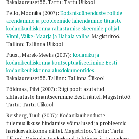
Bakalaureusetöö. Tartu: Tartu Ülikool
Pello, Moonika (2007):
Kodanikuühenduste rollide
arendamine ja probleemide lahendamine tänaste
kodanikuühiskonna rahastamise skeemide põhjal
Vinni, Väike-Maarja ja Haljala vallas.
Magistritöö.
Tallinn: Tallinna Ülikool
Puust, Marek-Meelis (2007):
Kodaniku ja
kodanikeühiskonna kontseptualiseerimine Eesti
kodanikeühiskonna alusdokumentides
.
Bakalaureusetöö. Tallinn: Tallinna Ülikool
Põldmaa, Pilvi (2007): Riigi poolt asutatud
sihtasutuste finantseerimine Eesti näitel. Magistritöö.
Tartu: Tartu Ülikool
Reisberg, Tuuli (2007): Kodanikuühenduste
tulemuslikkuse hindamise võimalused ja probleemid
haridusvaldkonna näitel. Magistritoo. Tartu: Tartu
Ülikool, Majandusteaduskond, Juhtimise ja turunduse