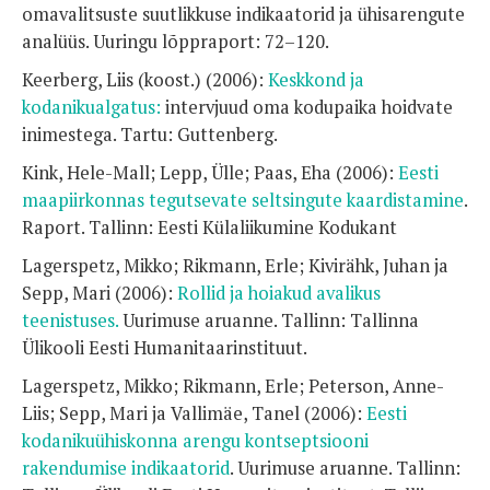
omavalitsuste suutlikkuse indikaatorid ja ühisarengute
analüüs. Uuringu lõppraport: 72–120.
Keerberg, Liis (koost.) (2006):
Keskkond ja
kodanikualgatus:
intervjuud oma kodupaika hoidvate
inimestega. Tartu: Guttenberg.
Kink, Hele-Mall; Lepp, Ülle; Paas, Eha (2006):
Eesti
maapiirkonnas tegutsevate seltsingute kaardistamine
.
Raport. Tallinn: Eesti Külaliikumine Kodukant
Lagerspetz, Mikko; Rikmann, Erle; Kivirähk, Juhan ja
Sepp, Mari (2006):
Rollid ja hoiakud avalikus
teenistuses.
Uurimuse aruanne. Tallinn: Tallinna
Ülikooli Eesti Humanitaarinstituut.
Lagerspetz, Mikko; Rikmann, Erle; Peterson, Anne-
Liis; Sepp, Mari ja Vallimäe, Tanel (2006):
Eesti
kodanikuühiskonna arengu kontseptsiooni
rakendumise indikaatorid
. Uurimuse aruanne. Tallinn: