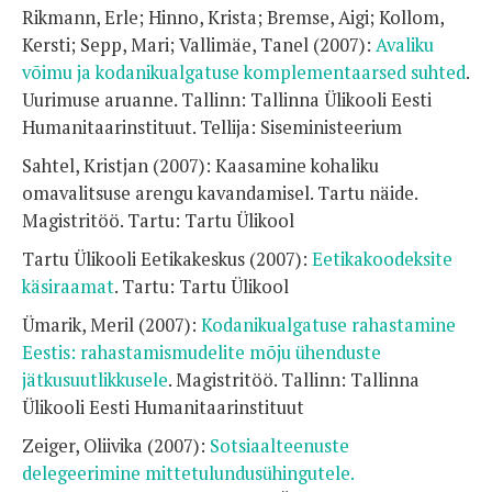
Rikmann, Erle; Hinno, Krista; Bremse, Aigi; Kollom,
Kersti; Sepp, Mari; Vallimäe, Tanel (2007):
Avaliku
võimu ja kodanikualgatuse komplementaarsed suhted
.
Uurimuse aruanne. Tallinn: Tallinna Ülikooli Eesti
Humanitaarinstituut. Tellija: Siseministeerium
Sahtel, Kristjan (2007): Kaasamine kohaliku
omavalitsuse arengu kavandamisel. Tartu näide.
Magistritöö. Tartu: Tartu Ülikool
Tartu Ülikooli Eetikakeskus (2007):
Eetikakoodeksite
käsiraamat
. Tartu: Tartu Ülikool
Ümarik, Meril (2007):
Kodanikualgatuse rahastamine
Eestis: rahastamismudelite mõju ühenduste
jätkusuutlikkusele
. Magistritöö. Tallinn: Tallinna
Ülikooli Eesti Humanitaarinstituut
Zeiger, Oliivika (2007):
Sotsiaalteenuste
delegeerimine mittetulundusühingutele.