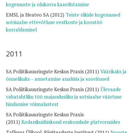
kogemuste ja olukorra kaardistamine
EMSL ja Heateo SA (2012)
Teiste riikide kogemused
sotsiaalse ettevõtluse eestkoste ja koostöö
korraldamisel
2011
SA Poliitikauuringute Keskus Praxis (2011)
Väärikaks ja
õnnelikuks – annetamise analüüs ja soovitused
SA Poliitikauuringute Keskus Praxis (2011)
Ülevaade
vabatahtliku töö majandusliku ja sotsiaalse väärtuse
hindamise võimalustest
SA Poliitikauuringute Keskus Praxis
(2011)
Kodanikuühiskond erakondade platvormides
Tallinna Ülikool, Riigiteaduste Instituut (2011)
Noorte