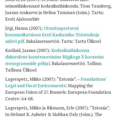
seisusühiskonnast kodanikuühiskonda. Tõnu Tannberg,
Jaanus Arukaevu ja Helina Tamman (toim.). Tartu:
Eesti Ajalooarhiiv
Jõgi, Hanna (2007):
Otsustusprotsessi
kommunikatsioon Eesti Kaubandus-Tööstuskoja
näitel.pdf
. Bakalaureusetöö. Tartu: Tartu Ülikool
Karilaid, Jaanus (2007):
Kodanikuühiskonna
diskursiivne konstrueerimine Riigikogu X koosseisu
stenogrammide põhjal
. Bakalaureusetöö. Tallinn:
Tallinna Ülikool
Lagerspetz, Mikko (2007): “Estonia”. –
Foundations’
Legal and Fiscal Environments
: Mapping the
European Union of 27. Brussels: European Foundation
Centre: 64-68.
Lagerspetz, Mikko ja Rikmann, Erle (2007): “Estonia”.
In Helmut K. Anheier & Siobhan Daly (toim.). The