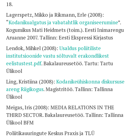
18.
Lagerspetz, Mikko ja Rikmann, Erle (2008):
“
Kodanikualgatus ja vabatahtlik organiseerumine
”.
Kogumikus Mati Heidmets (toim.). Eesti Inimarengu
Aruanne 2007. Tallinn: Eesti Ekspressi Kirjastus
Lendok, Mihkel (2008):
Usaldus poliitiliste
institutsioonide vastu sõltuvalt erakondlikest
eelistustest.pdf
. Bakalaureusetöö. Tartu: Tartu
Ülikool
Ling, Kristiina (2008):
Kodanikeühiskonna diskursuse
areng Riigikogus
. Magistritöö. Tallinn: Tallinna
Ülikool
Meigas, Iris (2008): MEDIA RELATIONS IN THE
THIRD SECTOR. Bakalaureusetöö. Tallinn: Tallinna
Ülikool BFM
Poliitikauuringute Keskus Praxis ja TLÜ