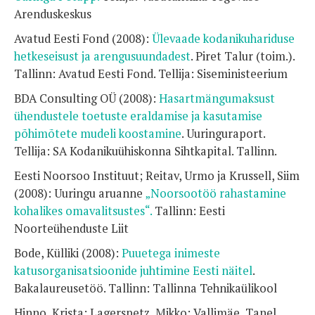
Arenduskeskus
Avatud Eesti Fond (2008):
Ülevaade kodanikuhariduse
hetkeseisust ja arengusuundadest
. Piret Talur (toim.).
Tallinn: Avatud Eesti Fond. Tellija: Siseministeerium
BDA Consulting OÜ (2008):
Hasartmängumaksust
ühendustele toetuste eraldamise ja kasutamise
põhimõtete mudeli koostamine
. Uuringuraport.
Tellija: SA Kodanikuühiskonna Sihtkapital. Tallinn.
Eesti Noorsoo Instituut; Reitav, Urmo ja Krussell, Siim
(2008): Uuringu aruanne
„Noorsootöö rahastamine
kohalikes omavalitsustes“.
Tallinn: Eesti
Noorteühenduste Liit
Bode, Külliki (2008):
Puuetega inimeste
katusorganisatsioonide juhtimine Eesti näitel
.
Bakalaureusetöö. Tallinn: Tallinna Tehnikaülikool
Hinno, Krista; Lagerspetz, Mikko; Vallimäe, Tanel