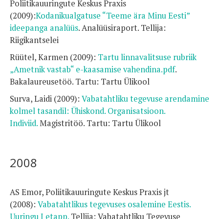
Poliitikauuringute Keskus Praxis
(2009):
Kodanikualgatuse “Teeme ära Minu Eesti”
ideepanga analüüs
. Analüüsiraport. Tellija:
Riigikantselei
Rüütel, Karmen (2009):
Tartu linnavalitsuse rubriik
„Ametnik vastab“ e-kaasamise vahendina.pdf
.
Bakalaureusetöö. Tartu: Tartu Ülikool
Surva, Laidi (2009):
Vabatahtliku tegevuse arendamine
kolmel tasandil: Ühiskond. Organisatsioon.
Indiviid.
Magistritöö. Tartu: Tartu Ülikool
2008
AS Emor, Poliitikauuringute Keskus Praxis jt
(2008):
Vabatahtlikus tegevuses osalemine Eestis.
Uuringu I etapp.
Tellija: Vabatahtliku Tegevuse