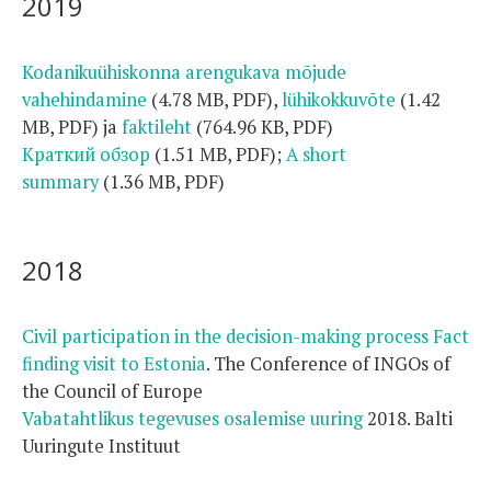
2019
Kodanikuühiskonna arengukava mõjude
vahehindamine
(4.78 MB, PDF)
,
lühikokkuvõte
(1.42
MB, PDF)
ja
faktileht
(764.96 KB, PDF)
Краткий обзор
(1.51 MB, PDF)
;
A short
summary
(1.36 MB, PDF)
2018
Civil participation in the decision-making process Fact
finding visit to Estonia
. The Conference of INGOs of
the Council of Europe
Vabatahtlikus tegevuses osalemise uuring
2018. Balti
Uuringute Instituut