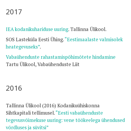
2017
IEA kodanikuhariduse uuring
. Tallinna Ülikool.
SOS Lasteküla Eesti Ühing.
“Eestimaalaste valmisolek
heategevuseks”
.
Vabaühenduste rahastamispõhimõtete hindamine
Tartu Ülikool, Vabaühenduste Liit
2016
Tallinna Ülikool (2016) Kodanikuühiskonna
Sihtkapitali tellimusel.
“Eesti vabaühenduste
tegevusvõimekuse uuring: vene töökeelega ühendused
võrdluses ja süvitsi”