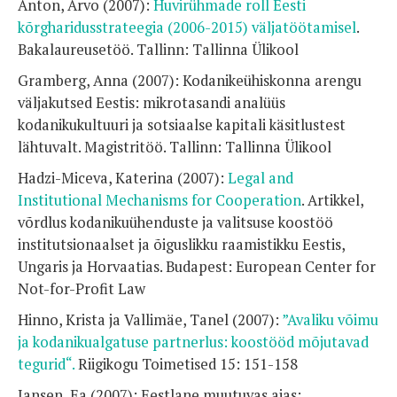
Anton, Arvo (2007):
Huvirühmade roll Eesti
kõrgharidusstrateegia (2006-2015) väljatöötamisel
.
Bakalaureusetöö. Tallinn: Tallinna Ülikool
Gramberg, Anna (2007): Kodanikeühiskonna arengu
väljakutsed Eestis: mikrotasandi analüüs
kodanikukultuuri ja sotsiaalse kapitali käsitlustest
lähtuvalt. Magistritöö. Tallinn: Tallinna Ülikool
Hadzi-Miceva, Katerina (2007):
Legal and
Institutional Mechanisms for Cooperation
. Artikkel,
võrdlus kodanikuühenduste ja valitsuse koostöö
institutsionaalset ja õiguslikku raamistikku Eestis,
Ungaris ja Horvaatias. Budapest: European Center for
Not-for-Profit Law
Hinno, Krista ja Vallimäe, Tanel (2007):
”Avaliku võimu
ja kodanikualgatuse partnerlus: koostööd mõjutavad
tegurid“.
Riigikogu Toimetised 15: 151-158
Jansen, Ea (2007): Eestlane muutuvas ajas: