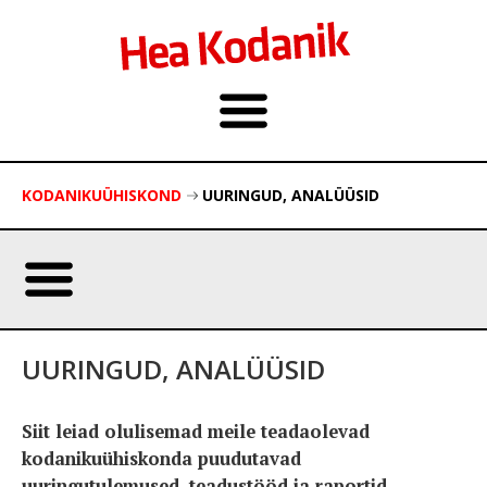
KODANIKUÜHISKOND
UURINGUD, ANALÜÜSID
UURINGUD, ANALÜÜSID
Siit leiad olulisemad meile teadaolevad
kodanikuühiskonda puudutavad
uuringutulemused, teadustööd ja raportid.