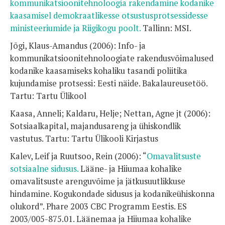
kommunikatsioonitehnoloogia rakendamine kodanike
kaasamisel demokraatlikesse otsustusprotsessidesse
ministeeriumide ja Riigikogu poolt.
Tallinn: MSI.
Jõgi, Klaus-Amandus (2006): Info- ja
kommunikatsioonitehnoloogiate rakendusvõimalused
kodanike kaasamiseks kohaliku tasandi poliitika
kujundamise protsessi: Eesti näide. Bakalaureusetöö.
Tartu: Tartu Ülikool
Kaasa, Anneli; Kaldaru, Helje; Nettan, Agne jt (2006):
Sotsiaalkapital, majandusareng ja ühiskondlik
vastutus. Tartu: Tartu Ülikooli Kirjastus
Kalev, Leif ja Ruutsoo, Rein (2006): “
Omavalitsuste
sotsiaalne sidusus.
Lääne- ja Hiiumaa kohalike
omavalitsuste arenguvõime ja jätkusuutlikkuse
hindamine. Kogukondade sidusus ja kodanikeühiskonna
olukord”. Phare 2003 CBC Programm Eestis. ES
2003/005-875.01. Läänemaa ja Hiiumaa kohalike