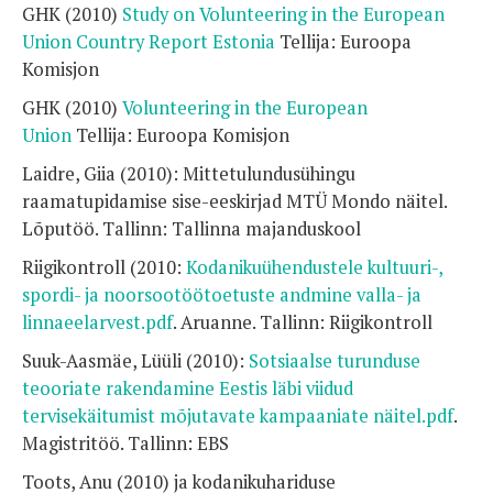
GHK (2010)
Study on Volunteering in the European
Union Country Report Estonia
Tellija: Euroopa
Komisjon
GHK (2010)
Volunteering in the European
Union
Tellija: Euroopa Komisjon
Laidre, Giia (2010): Mittetulundusühingu
raamatupidamise sise-eeskirjad MTÜ Mondo näitel.
Lõputöö. Tallinn: Tallinna majanduskool
Riigikontroll (2010:
Kodanikuühendustele kultuuri-,
spordi- ja noorsootöötoetuste andmine valla- ja
linnaeelarvest.pdf
. Aruanne. Tallinn: Riigikontroll
Suuk-Aasmäe, Lüüli (2010):
Sotsiaalse turunduse
teooriate rakendamine Eestis läbi viidud
tervisekäitumist mõjutavate kampaaniate näitel.pdf
.
Magistritöö. Tallinn: EBS
Toots, Anu (2010) ja kodanikuhariduse