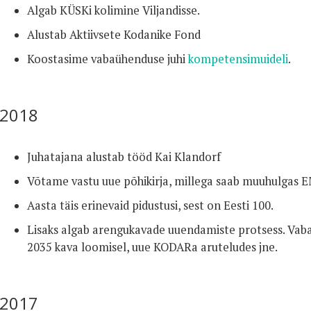
Algab KÜSKi kolimine Viljandisse.
Alustab Aktiivsete Kodanike Fond
Koostasime vabaühenduse juhi
kompetensimuideli
.
2018
Juhatajana alustab tööd Kai Klandorf
Võtame vastu uue põhikirja, millega saab muuhulgas E
Aasta täis erinevaid pidustusi, sest on Eesti 100.
Lisaks algab arengukavade uuendamiste protsess. Vaba
2035 kava loomisel, uue KODARa aruteludes jne.
2017