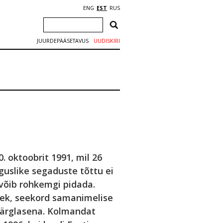
ENG
EST
RUS
JUURDEPÄÄSETAVUS
UUDISKIRI
 oktoobrit 1991, mil 26
guslike segaduste tõttu ei
võib rohkemgi pidada.
lek, seekord samanimelise
järglasena. Kolmandat