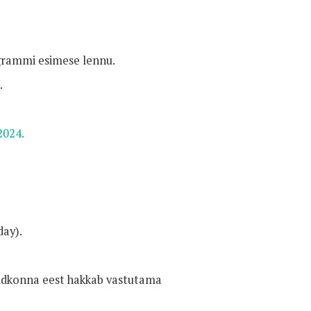
ogrammi esimese lennu.
.
2024.
ay).
aldkonna eest hakkab vastutama