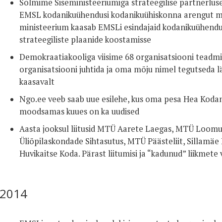
Sõlmime Siseministeeriumiga strateegilise partnerluse 
EMSL kodanikuühendusi kodanikuühiskonna arengut mõ
ministeerium kaasab EMSLi esindajaid kodanikuühendus
strateegiliste plaanide koostamisse
Demokraatiakooliga viisime 68 organisatsiooni teadmis
organisatsiooni juhtida ja oma mõju nimel tegutseda läb
kaasavalt
Ngo.ee veeb saab uue esilehe, kus oma pesa Hea Kodanik
moodsamas kuues on ka uudised
Aasta jooksul liitusid MTÜ Aarete Laegas, MTÜ Loomus
Üliõpilaskondade Sihtasutus, MTÜ Päästeliit, Sillamäe
Huvikaitse Koda. Pärast liitumisi ja “kadunud” liikmete 
2014