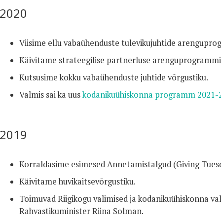
2020
Viisime ellu vabaühenduste tulevikujuhtide arengupr
Käivitame strateegilise partnerluse arenguprogrammi
Kutsusime kokku vabaühenduste juhtide võrgustiku.
Valmis sai ka uus
kodanikuühiskonna programm 2021-
2019
Korraldasime esimesed Annetamistalgud (Giving Tuesd
Käivitame huvikaitsevõrgustiku.
Toimuvad Riigikogu valimised ja kodanikuühiskonna v
Rahvastikuminister Riina Solman.