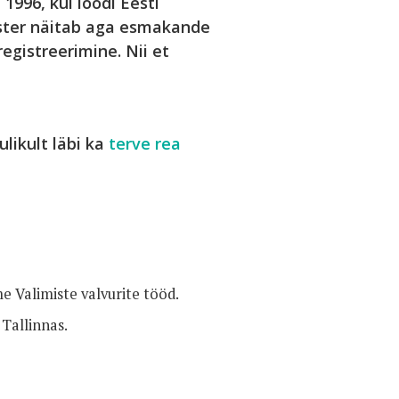
1996, kui loodi Eesti
gister näitab aga esmakande
egistreerimine. Nii et
likult läbi ka
terve rea
e Valimiste valvurite tööd.
Tallinnas.