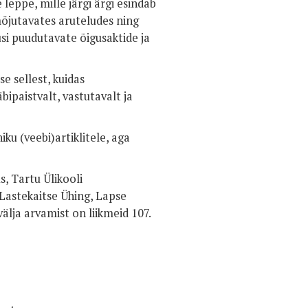
leppe, mille järgi ärgi esindab
jutavates aruteludes ning
i puudutavate õigusaktide ja
e sellest, kuidas
ipaistvalt, vastutavalt ja
u (veebi)artiklitele, aga
, Tartu Ülikooli
 Lastekaitse Ühing, Lapse
välja arvamist on liikmeid 107.