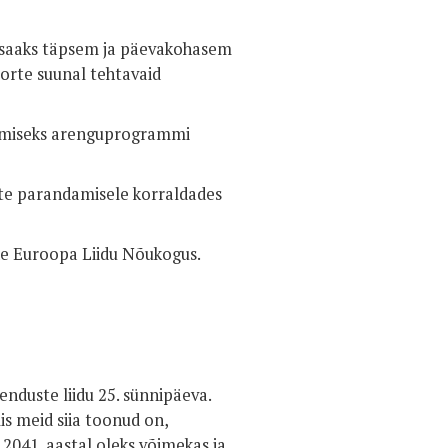
a saaks täpsem ja päevakohasem
orte suunal tehtavaid
stmiseks arenguprogrammi
te parandamisele korraldades
ne Euroopa Liidu Nõukogus.
enduste liidu 25. sünnipäeva.
s meid siia toonud on,
a 2041. aastal oleks võimekas ja