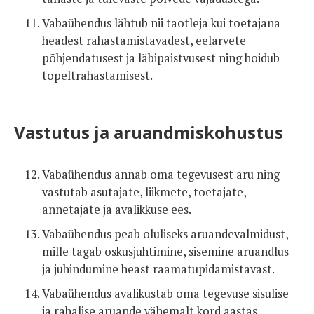
Vabaühendus lähtub nii taotleja kui toetajana
headest rahastamistavadest, eelarvete
põhjendatusest ja läbipaistvusest ning hoidub
topeltrahastamisest.
Vastutus ja aruandmiskohustus
Vabaühendus annab oma tegevusest aru ning
vastutab asutajate, liikmete, toetajate,
annetajate ja avalikkuse ees.
Vabaühendus peab oluliseks aruandevalmidust,
mille tagab oskusjuhtimine, sisemine aruandlus
ja juhindumine heast raamatupidamistavast.
Vabaühendus avalikustab oma tegevuse sisulise
ja rahalise aruande vähemalt kord aastas.