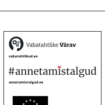
vabatahtlikud.ee
annetamistalgud.ee