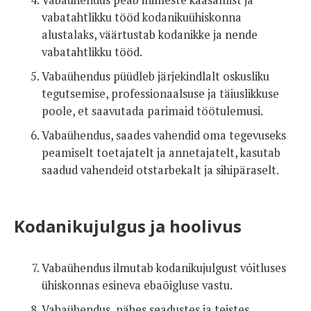
Vabaühendus peab inimeste kaasamist ja
vabatahtlikku tööd kodanikuühiskonna
alustalaks, väärtustab kodanikke ja nende
vabatahtlikku tööd.
Vabaühendus püüdleb järjekindlalt oskusliku
tegutsemise, professionaalsuse ja täiuslikkuse
poole, et saavutada parimaid töötulemusi.
Vabaühendus, saades vahendid oma tegevuseks
peamiselt toetajatelt ja annetajatelt, kasutab
saadud vahendeid otstarbekalt ja sihipäraselt.
Kodanikujulgus ja hoolivus
Vabaühendus ilmutab kodanikujulgust võitluses
ühiskonnas esineva ebaõigluse vastu.
Vabaühendus, nähes seadustes ja teistes