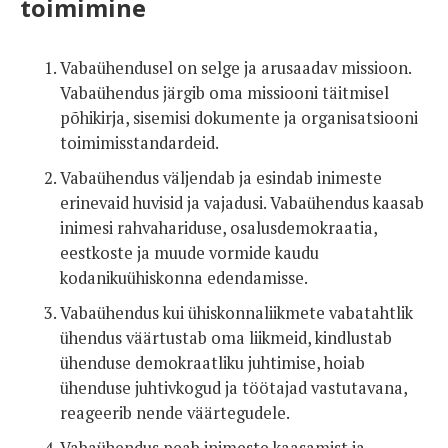
toimimine
Vabaühendusel on selge ja arusaadav missioon.
Vabaühendus järgib oma missiooni täitmisel
põhikirja, sisemisi dokumente ja organisatsiooni
toimimisstandardeid.
Vabaühendus väljendab ja esindab inimeste
erinevaid huvisid ja vajadusi. Vabaühendus kaasab
inimesi rahvahariduse, osalusdemokraatia,
eestkoste ja muude vormide kaudu
kodanikuühiskonna edendamisse.
Vabaühendus kui ühiskonnaliikmete vabatahtlik
ühendus väärtustab oma liikmeid, kindlustab
ühenduse demokraatliku juhtimise, hoiab
ühenduse juhtivkogud ja töötajad vastutavana,
reageerib nende väärtegudele.