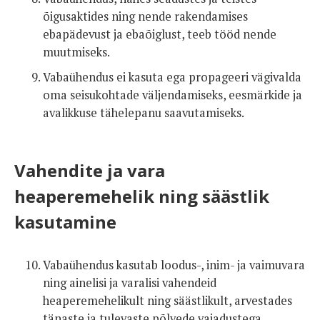
õigusaktides ning nende rakendamises
ebapädevust ja ebaõiglust, teeb tööd nende
muutmiseks.
Vabaühendus ei kasuta ega propageeri vägivalda
oma seisukohtade väljendamiseks, eesmärkide ja
avalikkuse tähelepanu saavutamiseks.
Vahendite ja vara
heaperemehelik ning säästlik
kasutamine
Vabaühendus kasutab loodus-, inim- ja vaimuvara
ning ainelisi ja varalisi vahendeid
heaperemehelikult ning säästlikult, arvestades
tänaste ja tulevaste põlvede vajadustega.