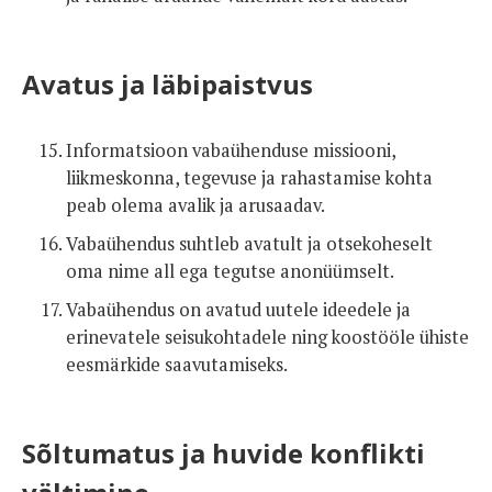
Avatus ja läbipaistvus
Informatsioon vabaühenduse missiooni,
liikmeskonna, tegevuse ja rahastamise kohta
peab olema avalik ja arusaadav.
Vabaühendus suhtleb avatult ja otsekoheselt
oma nime all ega tegutse anonüümselt.
Vabaühendus on avatud uutele ideedele ja
erinevatele seisukohtadele ning koostööle ühiste
eesmärkide saavutamiseks.
Sõltumatus ja huvide konflikti