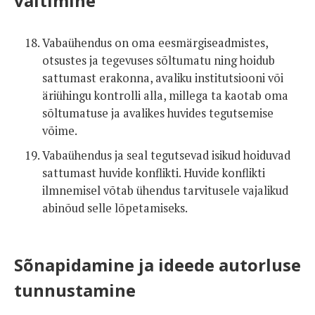
vältimine
Vabaühendus on oma eesmärgiseadmistes,
otsustes ja tegevuses sõltumatu ning hoidub
sattumast erakonna, avaliku institutsiooni või
äriühingu kontrolli alla, millega ta kaotab oma
sõltumatuse ja avalikes huvides tegutsemise
võime.
Vabaühendus ja seal tegutsevad isikud hoiduvad
sattumast huvide konflikti. Huvide konflikti
ilmnemisel võtab ühendus tarvitusele vajalikud
abinõud selle lõpetamiseks.
Sõnapidamine ja ideede autorluse
tunnustamine