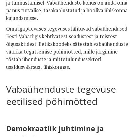
ja tunnustamisel. Vabaühenduste kohus on anda oma
panus turvalise, tasakaalustatud ja hooliva ühiskonna
kujundamisse.
Oma igapäevases tegevuses lähtuvad vabaühendused
Eesti Vabariigis kehtivatest seadustest ja teistest
õigusaktidest. Eetikakoodeks sätestab vabaühenduste
väärika tegutsemise põhimõtted, mille järgimine
tõstab ühenduste ja mittetulundussektori
usaldusväärsust ühiskonnas.
Vabaühenduste tegevuse
eetilised põhimõtted
Demokraatlik juhtimine ja