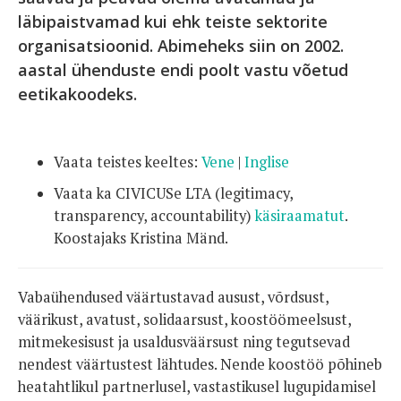
läbipaistvamad kui ehk teiste sektorite
organisatsioonid. Abimeheks siin on 2002.
aastal ühenduste endi poolt vastu võetud
eetikakoodeks.
Vaata teistes keeltes:
Vene
|
Inglise
Vaata ka CIVICUSe LTA (legitimacy,
transparency, accountability)
käsiraamatut
.
Koostajaks Kristina Mänd.
Vabaühendused väärtustavad ausust, võrdsust,
väärikust, avatust, solidaarsust, koostöömeelsust,
mitmekesisust ja usaldusväärsust ning tegutsevad
nendest väärtustest lähtudes. Nende koostöö põhineb
heatahtlikul partnerlusel, vastastikusel lugupidamisel