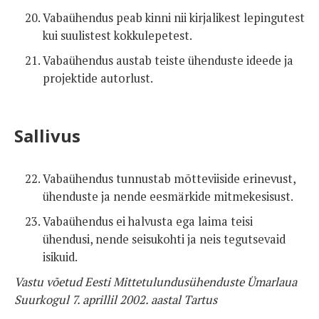
Vabaühendus peab kinni nii kirjalikest lepingutest
kui suulistest kokkulepetest.
Vabaühendus austab teiste ühenduste ideede ja
projektide autorlust.
Sallivus
Vabaühendus tunnustab mõtteviiside erinevust,
ühenduste ja nende eesmärkide mitmekesisust.
Vabaühendus ei halvusta ega laima teisi
ühendusi, nende seisukohti ja neis tegutsevaid
isikuid.
Vastu võetud Eesti Mittetulundusühenduste Ümarlaua
Suurkogul 7. aprillil 2002. aastal Tartus