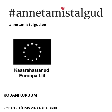
annetamistalgud.ee
KODANIKURUUM
KODANIKUÜHISKONNA NÄDALAKIRI