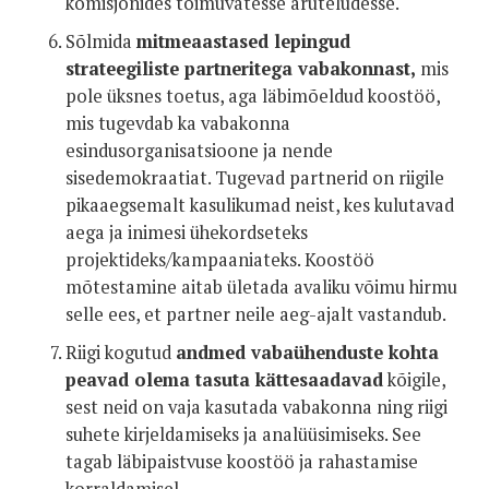
komisjonides toimuvatesse aruteludesse.
Sõlmida
mitmeaastased lepingud
strateegiliste partneritega vabakonnast,
mis
pole üksnes toetus, aga läbimõeldud koostöö,
mis tugevdab ka vabakonna
esindusorganisatsioone ja nende
sisedemokraatiat. Tugevad partnerid on riigile
pikaaegsemalt kasulikumad neist, kes kulutavad
aega ja inimesi ühekordseteks
projektideks/kampaaniateks. Koostöö
mõtestamine aitab ületada avaliku võimu hirmu
selle ees, et partner neile aeg-ajalt vastandub.
Riigi kogutud
andmed vabaühenduste kohta
peavad olema tasuta kättesaadavad
kõigile,
sest neid on vaja kasutada vabakonna ning riigi
suhete kirjeldamiseks ja analüüsimiseks. See
tagab läbipaistvuse koostöö ja rahastamise