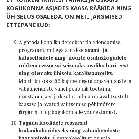
KOGUKONNA ASJADES KAASA RÄÄKIDA NING
ÜHISELUS OSALEDA, ON MEIL JÄRGMISED
ETTEPANEKUD:
Algatada kohaliku demokraatia edendamise
programm, millega antakse
asumi- ja
külaseltsidele ning noorte osaluskogudele
rohkem ressurssi seismaks avaliku huvi eest
ning olemaks ühiselu katalüsaatoriks.
Mõistliku koostöö kujunemiseni omavalitsuste ja
vabaühenduste vahel peab riik toetama,
nõustama ja vajadusel nõudma omavalitsustelt
kaasava ja avatud valitsemise põhimõtete
järgimist ning kogukondade võimestamist.
Tagada koolidele ressursid
kodanikuhariduseks ning vabaühenduste
kaasamiseks.
Õpetajakoolitust on vaja