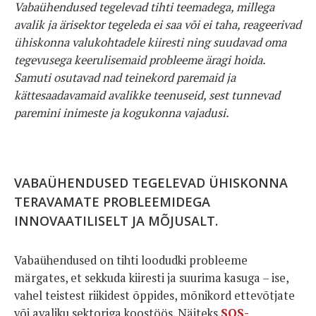
Vabaühendused tegelevad tihti teemadega, millega
avalik ja ärisektor tegeleda ei saa või ei taha, reageerivad
ühiskonna valukohtadele kiiresti ning suudavad oma
tegevusega keerulisemaid probleeme äragi hoida.
Samuti osutavad nad teinekord paremaid ja
kättesaadavamaid avalikke teenuseid, sest tunnevad
paremini inimeste ja kogukonna vajadusi.
VABAÜHENDUSED TEGELEVAD ÜHISKONNA
TERAVAMATE PROBLEEMIDEGA
INNOVAATILISELT JA MÕJUSALT.
Vabaühendused on tihti loodudki probleeme
märgates, et sekkuda kiiresti ja suurima kasuga – ise,
vahel teistest riikidest õppides, mõnikord ettevõtjate
või avaliku sektoriga koostöös. Näiteks
SOS-