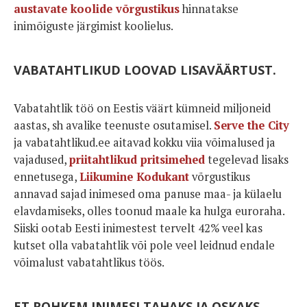
austavate koolide võrgustikus
hinnatakse
inimõiguste järgimist koolielus.
VABATAHTLIKUD LOOVAD LISAVÄÄRTUST.
Vabatahtlik töö on Eestis väärt kümneid miljoneid
aastas, sh avalike teenuste osutamisel.
Serve the City
ja vabatahtlikud.ee aitavad kokku viia võimalused ja
vajadused,
priitahtlikud pritsimehed
tegelevad lisaks
ennetusega,
Liikumine Kodukant
võrgustikus
annavad sajad inimesed oma panuse maa- ja külaelu
elavdamiseks, olles toonud maale ka hulga euroraha.
Siiski ootab Eesti inimestest tervelt 42% veel kas
kutset olla vabatahtlik või pole veel leidnud endale
võimalust vabatahtlikus töös.
ET ROHKEM INIMESI TAHAKS JA OSKAKS