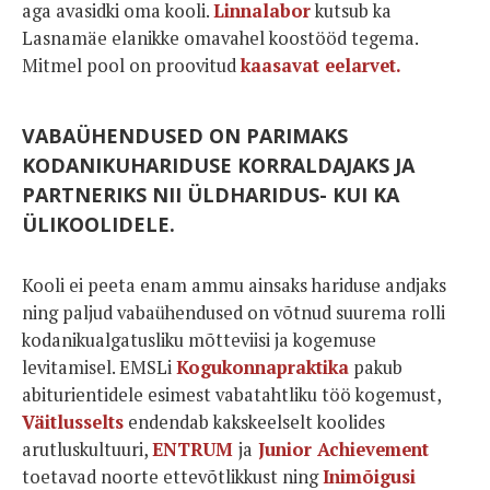
aga avasidki oma kooli.
Linnalabor
kutsub ka
Lasnamäe elanikke omavahel koostööd tegema.
Mitmel pool on proovitud
kaasavat eelarvet.
VABAÜHENDUSED ON PARIMAKS
KODANIKUHARIDUSE KORRALDAJAKS JA
PARTNERIKS NII ÜLDHARIDUS- KUI KA
ÜLIKOOLIDELE.
Kooli ei peeta enam ammu ainsaks hariduse andjaks
ning paljud vabaühendused on võtnud suurema rolli
kodanikualgatusliku mõtteviisi ja kogemuse
levitamisel. EMSLi
Kogukonnapraktika
pakub
abiturientidele esimest vabatahtliku töö kogemust,
Väitlusselts
endendab kakskeelselt koolides
arutluskultuuri,
ENTRUM
ja
Junior Achievement
toetavad noorte ettevõtlikkust ning
Inimõigusi