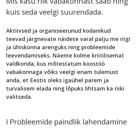
Mis kasu riik vabakonnast saab ning
kuis seda veelgi suurendada.
Aktiivsed ja organiseerunud kodanikud
teevad järgnevate näidete varal palju me riigi
ja ühiskonna arenguks ning probleemide
leevendamiseks. Näeme kolme kriitilisemat
valdkonda, kus mõtestatum koostöö
vabakonnaga võiks veelgi enam tulemust
anda, et Eestis oleks igaühel parem ja
turvalisem elada ning lõpuks lihtsam ka riiki
valitseda.
I Probleemide paindlik lahendamine