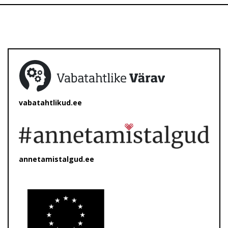
vabatahtlikud.ee
annetamistalgud.ee