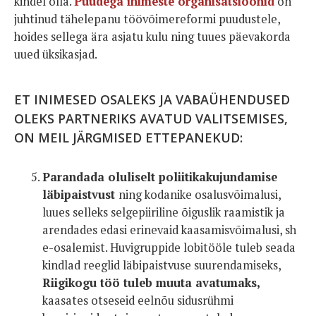
kindel olla.
Puudega inimeste organisatsioonid
on
juhtinud tähelepanu töövõimereformi puudustele,
hoides sellega ära asjatu kulu ning tuues päevakorda
uued üksikasjad.
ET INIMESED OSALEKS JA VABAÜHENDUSED
OLEKS PARTNERIKS AVATUD VALITSEMISES,
ON MEIL JÄRGMISED ETTEPANEKUD:
Parandada oluliselt poliitikakujundamise
läbipaistvust
ning kodanike osalusvõimalusi,
luues selleks selgepiiriline õiguslik raamistik ja
arendades edasi erinevaid kaasamisvõimalusi, sh
e-osalemist. Huvigruppide lobitööle tuleb seada
kindlad reeglid läbipaistvuse suurendamiseks,
Riigikogu töö tuleb muuta avatumaks,
kaasates otseseid eelnõu sidusrühmi