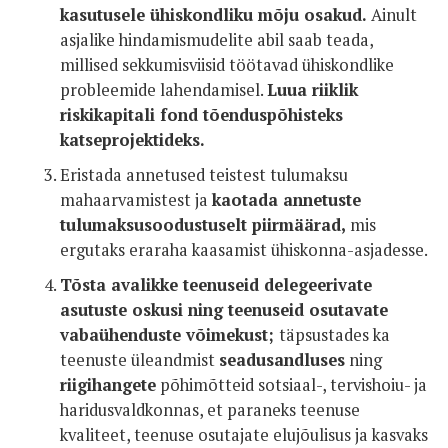
kasutusele ühiskondliku mõju osakud.
Ainult
asjalike hindamismudelite abil saab teada,
millised sekkumisviisid töötavad ühiskondlike
probleemide lahendamisel.
Luua riiklik
riskikapitali fond tõenduspõhisteks
katseprojektideks.
Eristada annetused teistest tulumaksu
mahaarvamistest ja
kaotada annetuste
tulumaksusoodustuselt piirmäärad,
mis
ergutaks eraraha kaasamist ühiskonna-asjadesse.
Tõsta avalikke teenuseid delegeerivate
asutuste oskusi ning teenuseid osutavate
vabaühenduste võimekust;
täpsustades ka
teenuste üleandmist
seadusandluses
ning
riigihangete
põhimõtteid sotsiaal-, tervishoiu- ja
haridusvaldkonnas, et paraneks teenuse
kvaliteet, teenuse osutajate elujõulisus ja kasvaks