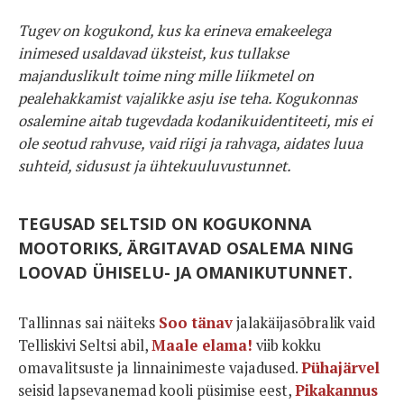
Tugev on kogukond, kus ka erineva emakeelega
inimesed usaldavad üksteist, kus tullakse
majanduslikult toime ning mille liikmetel on
pealehakkamist vajalikke asju ise teha. Kogukonnas
osalemine aitab tugevdada kodanikuidentiteeti, mis ei
ole seotud rahvuse, vaid riigi ja rahvaga, aidates luua
suhteid, sidusust ja ühtekuuluvustunnet.
TEGUSAD SELTSID ON KOGUKONNA
MOOTORIKS, ÄRGITAVAD OSALEMA NING
LOOVAD ÜHISELU- JA OMANIKUTUNNET.
Tallinnas sai näiteks
Soo tänav
jalakäijasõbralik vaid
Telliskivi Seltsi abil,
Maale elama!
viib kokku
omavalitsuste ja linnainimeste vajadused.
Pühajärvel
seisid lapsevanemad kooli püsimise eest,
Pikakannus