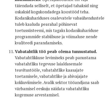
täiendada selliselt, et õpetajad tahaksid ning
oskaksid kogukondadega koostööd teha.
Kodanikuhariduses osalevatele vabaühendustele
tuleb kaaluda pearahal põhinevat
toetussüsteemi, mis tagaks kodanikuhariduse
programmide stabiilsuse ja võimaluse nende
kvaliteedi parandamiseks.
Vabatahtlik töö peab olema tunnustatud.
Vabatahtlikkuse levimiseks peab panustama
vabatahtliku tegevuse laialdasemale
teavitustööle, vabatahtlike kaasajate
toetamisele, vabatahtlike ja abivajajate
kokkuviimisele. Avalik sektor tööandjana saab
värbamisel eeskuju näidata vabatahtliku
kogemuse arvestamisel.