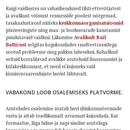
Kuigi vaidlustes on vabaühendused tihti ettevõtjatest
ja avalikust võimust ressursside poolest nõrgemad,
tasakaalustavad näiteks
keskkonnaorganisatsioonid
planeeringute ning maa- ja loodusvarade kasutamist
puudutavaid vaidlusi. Liikumine
Avalikult Rail
Balticust
selgitas kogukondades raudteetrassidega
seotud probleeme ning pakkus lahendusi. Kohalikud
seltsid korraldavad avalikke arutelusid linnaruumist ja
külakeskkonnast, et need ei kujuneks vaid
kinnisvaraarendajate huvist lähtuvalt.
VABAKOND LOOB OSALEMISEKS PLATVORME.
Aruteludes osalemine äratab huvi ühiskonnateemade
vastu ja aitab teadlikumalt arvamust kujundada. Kui
formaalne, liiga hiline ja napi sisulise aruteluga