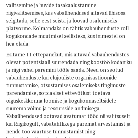
valitsemine ja huvide tasakaalustamine
riigivalitsemises, kus vabaühendused aitavad ühisosa
selgitada, selle eest seista ja loovad osalemiseks
platvorme. Kolmandaks on tähtis vabaühenduste roll
kogukondade muutmisel sellisteks, kus inimestel on
hea elada.
Esitame 11 ettepanekut, mis aitavad vabaühendustes
olevat potentsiaali suurendada ning koostöö kodaniku
ja riigi vahel paremini tööle saada. Need on seotud
vabaühenduste kui elujõuliste organisastioonide
tunnustamise, otsustamises osalemiseks tingimuste
parendamise, sotsiaalset ettevõtlust toetava
õiguskeskkonna loomise ja kogukonnaseltsidele
suurema võimu ja ressursside andmisega.
Vabaühendused ootavad avatumat tööd nii valitsuselt
kui Riigikogult, vabatahtlikega paremat arvestamist ja
nende töö väärtuse tunnustamist ning