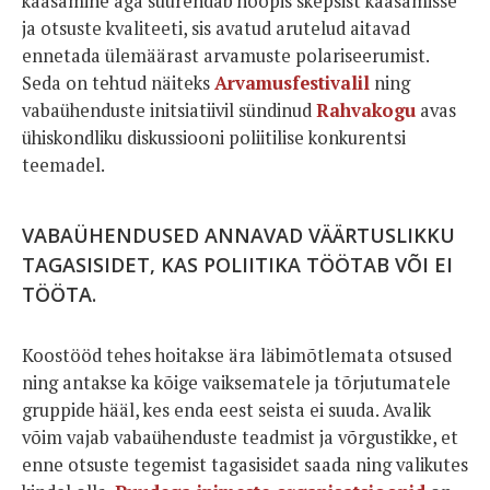
kaasamine aga suurendab hoopis skepsist kaasamisse
ja otsuste kvaliteeti, sis avatud arutelud aitavad
ennetada ülemäärast arvamuste polariseerumist.
Seda on tehtud näiteks
Arvamusfestivalil
ning
vabaühenduste initsiatiivil sündinud
Rahvakogu
avas
ühiskondliku diskussiooni poliitilise konkurentsi
teemadel.
VABAÜHENDUSED ANNAVAD VÄÄRTUSLIKKU
TAGASISIDET, KAS POLIITIKA TÖÖTAB VÕI EI
TÖÖTA.
Koostööd tehes hoitakse ära läbimõtlemata otsused
ning antakse ka kõige vaiksematele ja tõrjutumatele
gruppide hääl, kes enda eest seista ei suuda. Avalik
võim vajab vabaühenduste teadmist ja võrgustikke, et
enne otsuste tegemist tagasisidet saada ning valikutes