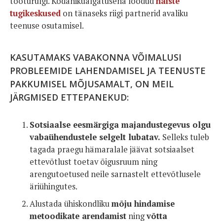
tööturulgi. Kodanikualgatusena loodud
naiste
tugikeskused
on tänaseks riigi partnerid avaliku
teenuse osutamisel.
KASUTAMAKS VABAKONNA VÕIMALUSI
PROBLEEMIDE LAHENDAMISEL JA TEENUSTE
PAKKUMISEL MÕJUSAMALT, ON MEIL
JÄRGMISED ETTEPANEKUD:
Sotsiaalse eesmärgiga majandustegevus olgu
vabaühendustele selgelt lubatav.
Selleks tuleb
tagada praegu hämaralale jäävat sotsiaalset
ettevõtlust toetav õigusruum ning
arengutoetused neile sarnastelt ettevõtlusele
äriühingutes.
Alustada ühiskondliku
mõju hindamise
metoodikate arendamist
ning
võtta