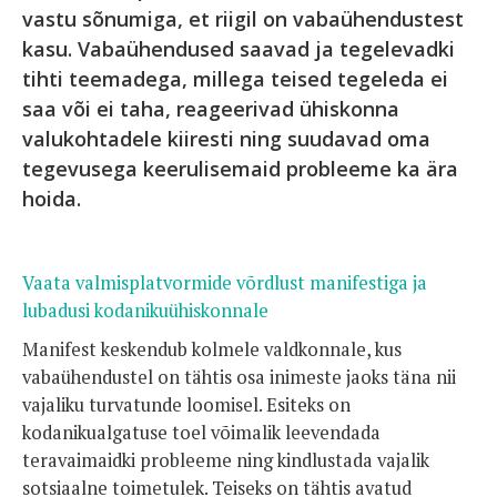
vastu sõnumiga, et riigil on vabaühendustest
kasu. Vabaühendused saavad ja tegelevadki
tihti teemadega, millega teised tegeleda ei
saa või ei taha, reageerivad ühiskonna
valukohtadele kiiresti ning suudavad oma
tegevusega keerulisemaid probleeme ka ära
hoida.
Vaata valmisplatvormide võrdlust manifestiga ja
lubadusi kodanikuühiskonnale
Manifest keskendub kolmele valdkonnale, kus
vabaühendustel on tähtis osa inimeste jaoks täna nii
vajaliku turvatunde loomisel. Esiteks on
kodanikualgatuse toel võimalik leevendada
teravaimaidki probleeme ning kindlustada vajalik
sotsiaalne toimetulek. Teiseks on tähtis avatud