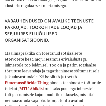
alustada regulaarse annetamisega.
VABAÜHENDUSED ON AVALIKE TEENUSTE
PAKKUJAD, TÖÖKOHTADE LOOJAD JA
SEEJUURES ELUJÕULISED
ORGANISATSIOONID.
Maailmapraktika on tõestanud sotsiaalsete
ettevõtete head mõju iseäranis erivajadustega
inimestele töö leidmisel. Töö on ju parim sotsiaalse
tõrjutuse leevendaja ja tagatis inimese sõltumatusele
ja kuuluvustundele. Nii koolitab ja toetab
Pimemassööride Ühing
pimedate inimeste tööturule
tulekut,
MTÜ Abikäsi
on lisaks puudega inimestele
töö pakkumisele kujunenud töökeskuseks, mis aitab
neil saavutada vajalikku kompetentsi avatud