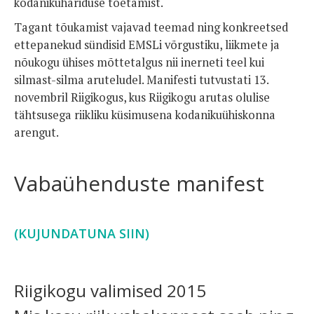
kodanikuhariduse toetamist.
Tagant tõukamist vajavad teemad ning konkreetsed
ettepanekud sündisid EMSLi võrgustiku, liikmete ja
nõukogu ühises mõttetalgus nii inerneti teel kui
silmast-silma aruteludel. Manifesti tutvustati 13.
novembril Riigikogus, kus Riigikogu arutas olulise
tähtsusega riikliku küsimusena kodanikuühiskonna
arengut.
Vabaühenduste manifest
(KUJUNDATUNA SIIN)
Riigikogu valimised 2015