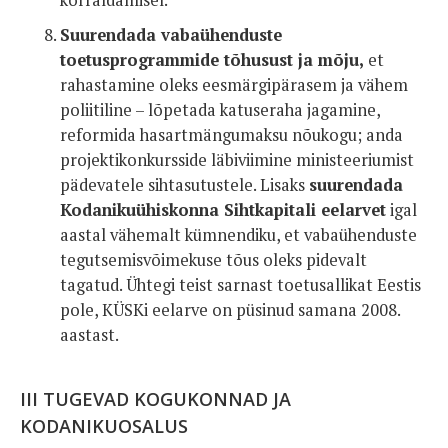
korraldamisel.
Suurendada vabaühenduste
toetusprogrammide tõhusust ja mõju,
et
rahastamine oleks eesmärgipärasem ja vähem
poliitiline – lõpetada katuseraha jagamine,
reformida hasartmängumaksu nõukogu; anda
projektikonkursside läbiviimine ministeeriumist
pädevatele sihtasutustele. Lisaks
suurendada
Kodanikuühiskonna Sihtkapitali eelarvet
igal
aastal vähemalt kümnendiku, et vabaühenduste
tegutsemisvõimekuse tõus oleks pidevalt
tagatud. Ühtegi teist sarnast toetusallikat Eestis
pole, KÜSKi eelarve on püsinud samana 2008.
aastast.
III TUGEVAD KOGUKONNAD JA
KODANIKUOSALUS