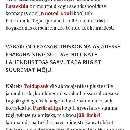
Lasteküla
on muutnud kogu asendushoolduse
kontseptsiooni,
Noored Kooli
koolitab
liidriomadustega õpetajaid, kelle mõju koolis ja
kogukonnas on suurem ära tehtud koolitundidest.
VABAKOND KAASAB ÜHISKONNA-ASJADESSE
ERARAHA NING SUUDAB NUTIKATE
LAHENDUSTEGA SAAVUTADA RIIGIST
SUUREMAT MÕJU.
Näiteks
Toidupank
viib abivajajani kauplustes üle
jäänud toidu, kombineerides vabad ressursid vaesuse
tagajärgedega. Vähihaigete Laste Vanemate Liidu
korraldatud
Pardiralliga
koguti arvestatav summa
tugikeskuse rajamiseks, mis koos
jää-ämbri
kampaania näitasid tänavu inimeste kaasatulekut
ühekordsete aktsioonidega. Järgmine teadlik samm on