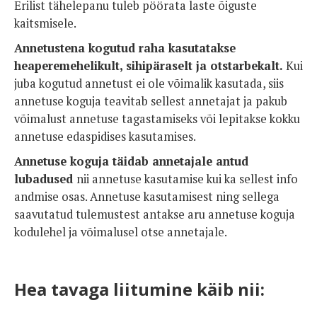
Erilist tähelepanu tuleb pöörata laste õiguste
kaitsmisele.
Annetustena kogutud raha kasutatakse
heaperemehelikult, sihipäraselt
ja
otstarbekalt.
Kui
juba kogutud annetust ei ole võimalik kasutada, siis
annetuse koguja teavitab sellest annetajat ja pakub
võimalust annetuse tagastamiseks või lepitakse kokku
annetuse edaspidises kasutamises.
Annetuse koguja täidab annetajale antud
lubadused
nii annetuse kasutamise kui ka sellest info
andmise osas. Annetuse kasutamisest ning sellega
saavutatud tulemustest antakse aru annetuse koguja
kodulehel ja võimalusel otse annetajale.
Hea tavaga liitumine käib nii: