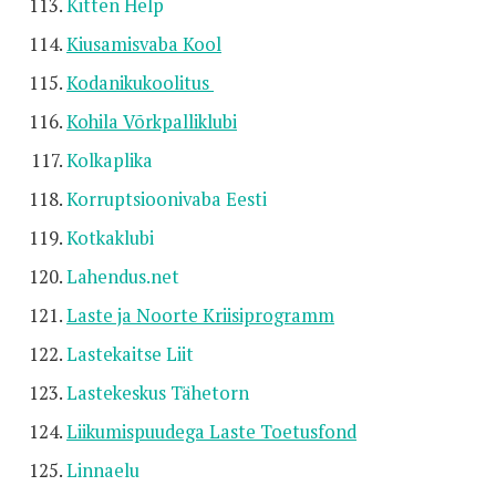
Kitten Help
Kiusamisvaba Kool
Kodanikukoolitus
Kohila Võrkpalliklubi
Kolkaplika
Korruptsioonivaba Eesti
Kotkaklubi
Lahendus.net
Laste ja Noorte Kriisiprogramm
Lastekaitse Liit
Lastekeskus Tähetorn
Liikumispuudega Laste Toetusfond
Linnaelu