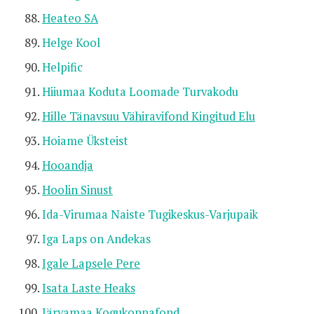
Heateo SA
Helge Kool
Helpific
Hiiumaa Koduta Loomade Turvakodu
Hille Tänavsuu Vähiravifond Kingitud Elu
Hoiame Üksteist
Hooandja
Hoolin Sinust
Ida-Virumaa Naiste Tugikeskus-Varjupaik
Iga Laps on Andekas
Igale Lapsele Pere
Isata Laste Heaks
Järvamaa Kogukonnafond