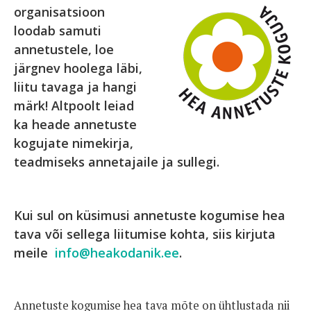
organisatsioon
loodab samuti
annetustele, loe
järgnev hoolega läbi,
liitu tavaga ja hangi
märk! Altpoolt leiad
ka heade annetuste
kogujate nimekirja,
teadmiseks annetajaile ja sullegi.
Kui sul on küsimusi annetuste kogumise hea
tava või sellega liitumise kohta, siis kirjuta
meile
info@heakodanik.ee
.
Annetuste kogumise hea tava mõte on ühtlustada nii