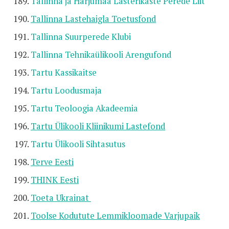
Tallinna ja Harjumaa Lasterikaste Perede Liit
Tallinna Lastehaigla Toetusfond
Tallinna Suurperede Klubi
Tallinna Tehnikaülikooli Arengufond
Tartu Kassikaitse
Tartu Loodusmaja
Tartu Teoloogia Akadeemia
Tartu Ülikooli Kliinikumi Lastefond
Tartu Ülikooli Sihtasutus
Terve Eesti
THINK Eesti
Toeta Ukrainat
Toolse Kodutute Lemmikloomade Varjupaik