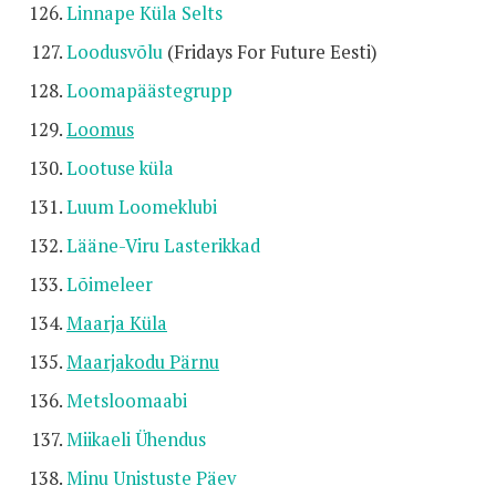
Linnape Küla Selts
Loodusvõlu
(Fridays For Future Eesti)
Loomapäästegrupp
Loomus
Lootuse küla
Luum Loomeklubi
Lääne-Viru Lasterikkad
Lõimeleer
Maarja Küla
Maarjakodu Pärnu
Metsloomaabi
Miikaeli Ühendus
Minu Unistuste Päev