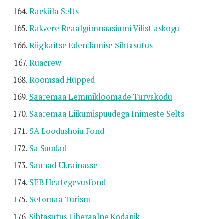
Raeküla Selts
Rakvere Reaalgümnaasiumi Vilistlaskogu
Riigikaitse Edendamise Sihtasutus
Ruacrew
Rõõmsad Hüpped
Saaremaa Lemmikloomade Turvakodu
Saaremaa Liikumispuudega Inimeste Selts
SA Loodushoiu Fond
Sa Suudad
Saunad Ukrainasse
SEB Heategevusfond
Setomaa Turism
Sihtasutus Liberaalne Kodanik