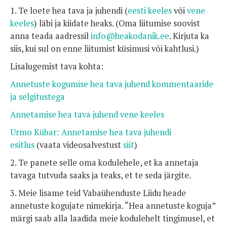
1. Te loete hea tava ja juhendi (
eesti keeles
või
vene
keeles
) läbi ja kiidate heaks. (Oma liitumise soovist
anna teada aadressil
info@heakodanik.ee
. Kirjuta ka
siis, kui sul on enne liitumist küsimusi või kahtlusi.)
Lisalugemist tava kohta:
Annetuste kogumise hea tava juhend kommentaaride
ja selgitustega
Annetamise hea tava juhend vene keeles
Urmo Kübar:
Annetamise hea tava juhendi
esitlus
(vaata videosalvestust
siit
)
2. Te panete selle oma kodulehele, et ka annetaja
tavaga tutvuda saaks ja teaks, et te seda järgite.
3. Meie lisame teid Vabaühenduste Liidu heade
annetuste kogujate nimekirja. “Hea annetuste koguja”
märgi saab alla laadida meie kodulehelt tingimusel, et