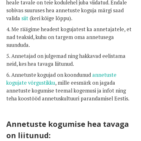
heale tavale on teie kodulehel juba viidatud. Endale
sobivas suuruses hea annetuste koguja märgi saad
valida
siit
(keri kõige lõppu).
4. Me räägime headest kogujatest ka annetajatele, et
nad teaksid, kuhu on targem oma annetusega
suunduda.
5. Annetajad on julgemad ning hakkavad eelistama
neid, kes hea tavaga liitunud.
6. Annetuste kogujad on koondunud
annetuste
kogujate võrgustikku
, mille eesmärk on jagada
annetuste kogumise teemal kogemusi ja infot ning
teha koostööd annetuskultuuri parandamisel Eestis.
Annetuste kogumise hea tavaga
on liitunud: