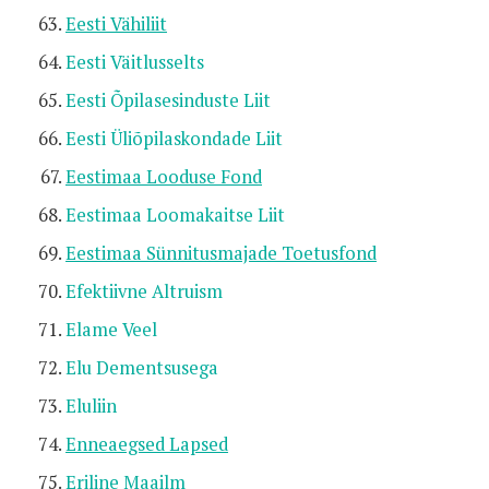
Eesti Vähiliit
Eesti Väitlusselts
Eesti Õpilasesinduste Liit
Eesti Üliõpilaskondade Liit
Eestimaa Looduse Fond
Eestimaa Loomakaitse Liit
Eestimaa Sünnitusmajade Toetusfond
Efektiivne Altruism
Elame Veel
Elu Dementsusega
Eluliin
Enneaegsed Lapsed
Eriline Maailm