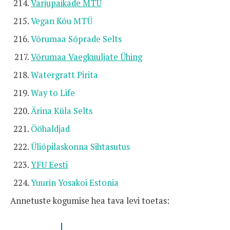
Varjupaikade MTÜ
Vegan Kõu MTÜ
Võrumaa Sõprade Selts
Võrumaa Vaegkuuljate Ühing
Watergratt Pirita
Way to Life
Ärina Küla Selts
Ööhaldjad
Üliõpilaskonna Sihtasutus
YFU Eesti
Yuurin Yosakoi Estonia
Annetuste kogumise hea tava levi toetas: