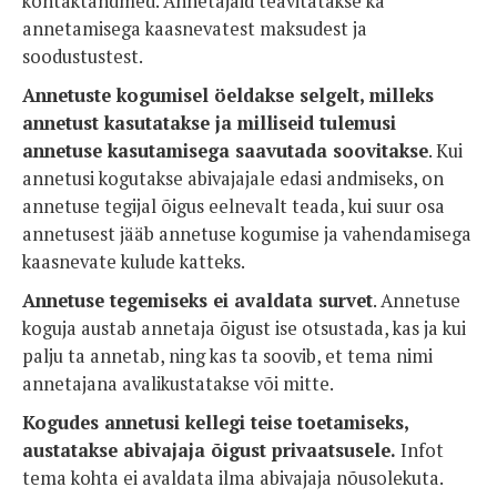
kontaktandmed. Annetajaid teavitatakse ka
annetamisega kaasnevatest maksudest ja
soodustustest.
Annetuste kogumisel öeldakse selgelt, milleks
annetust kasutatakse ja milliseid tulemusi
annetuse kasutamisega saavutada soovitakse
. Kui
annetusi kogutakse abivajajale edasi andmiseks, on
annetuse tegijal õigus eelnevalt teada, kui suur osa
annetusest jääb annetuse kogumise ja vahendamisega
kaasnevate kulude katteks.
Annetuse tegemiseks ei avaldata survet
. Annetuse
koguja austab annetaja õigust ise otsustada, kas ja kui
palju ta annetab, ning kas ta soovib, et tema nimi
annetajana avalikustatakse või mitte.
Kogudes annetusi kellegi teise toetamiseks,
austatakse abivajaja õigust privaatsusele.
Infot
tema kohta ei avaldata ilma abivajaja nõusolekuta.