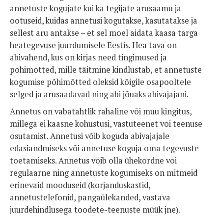
annetuste kogujate kui ka tegijate arusaamu ja
ootuseid, kuidas annetusi kogutakse, kasutatakse ja
sellest aru antakse – et sel moel aidata kaasa targa
heategevuse juurdumisele Eestis. Hea tava on
abivahend, kus on kirjas need tingimused ja
põhimõtted, mille täitmine kindlustab, et annetuste
kogumise põhimõtted oleksid kõigile osapooltele
selged ja arusaadavad ning abi jõuaks abivajajani.
Annetus on vabatahtlik rahaline või muu kingitus,
millega ei kaasne kohustusi, vastuteenet või teenuse
osutamist. Annetusi võib koguda abivajajale
edasiandmiseks või annetuse koguja oma tegevuste
toetamiseks. Annetus võib olla ühekordne või
regulaarne ning annetuste kogumiseks on mitmeid
erinevaid mooduseid (korjanduskastid,
annetustelefonid, pangaülekanded, vastava
juurdehindlusega toodete-teenuste müük jne).