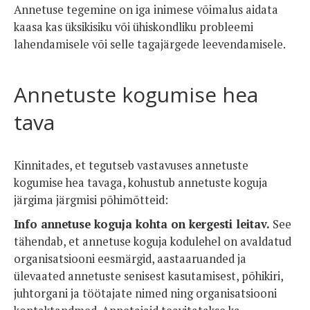
Annetuse tegemine on iga inimese võimalus aidata
kaasa kas üksikisiku või ühiskondliku probleemi
lahendamisele või selle tagajärgede leevendamisele.
Annetuste kogumise hea
tava
Kinnitades, et tegutseb vastavuses annetuste
kogumise hea tavaga, kohustub annetuste koguja
järgima järgmisi põhimõtteid:
Info annetuse koguja kohta on kergesti leitav.
See
tähendab, et annetuse koguja kodulehel on avaldatud
organisatsiooni eesmärgid, aastaaruanded ja
ülevaated annetuste senisest kasutamisest, põhikiri,
juhtorgani ja töötajate nimed ning organisatsiooni