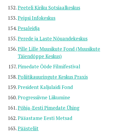
Peeteli Kiriku Sotsiaalkeskus
Peipsi Infokeskus
Pesaleidja
Perede ja Laste Nõuandekeskus
Pille Lille Muusikute Fond (Muusikute
Täiendõppe Keskus)
Pimedate Ööde Filmifestival
Poliitikauuringute Keskus Praxis
President Kaljulaidi Fond
Progressiivne Liikumine
Põhja-Eesti Pimedate Ühing
Pääastame Eesti Metsad
Päästeliit