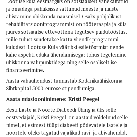
Lootuse küla eesmärgiks on sotsiaalselt vähekaitstud
ja omadega pahuksisse sattunud meeste ja naiste
abistamine ühiskonda naasmisel. Osaks põhjalikust
rehabilitatsiooniprogrammist on tööteraapia ja küla
juures sotsiaalse ettevõttena tegutsev puidutööstus,
mille tulust suudetakse katta viiendik programmi
kuludest. Lootuse Küla vääribki esiletõstmist nende
kahe aspekti eduka ühendamisega: tõhus tegelemine
ühiskonna valupunktidega ning selle osaliselt ise
finantseerimine.
Aasta vabaühendust tunnustab Kodanikuühiskonna
Sihtkapital 5000-eurose stipendiumiga.
Aasta missiooniinimene: Kristi Peegel
Eesti Laste ja Noorte Diabeedi Ühing ja üks selle
eestvedajaid, Kristi Peegel, on aastaid võidelnud selle
nimel, et esimest tüüpi diabeeti põdevatele lastele ja
noortele oleks tagatud vajalikud ravi- ja abivahendid,