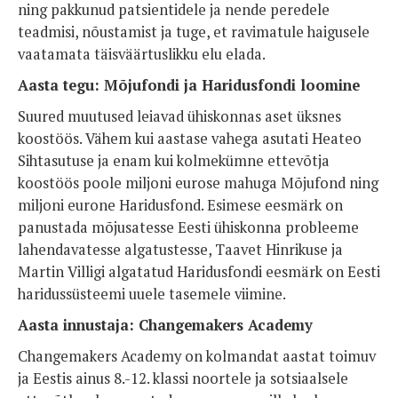
ning pakkunud patsientidele ja nende peredele
teadmisi, nõustamist ja tuge, et ravimatule haigusele
vaatamata täisväärtuslikku elu elada.
Aasta tegu: Mõjufondi ja Haridusfondi loomine
Suured muutused leiavad ühiskonnas aset üksnes
koostöös. Vähem kui aastase vahega asutati Heateo
Sihtasutuse ja enam kui kolmekümne ettevõtja
koostöös poole miljoni eurose mahuga Mõjufond ning
miljoni eurone Haridusfond. Esimese eesmärk on
panustada mõjusatesse Eesti ühiskonna probleeme
lahendavatesse algatustesse, Taavet Hinrikuse ja
Martin Villigi algatatud Haridusfondi eesmärk on Eesti
haridussüsteemi uuele tasemele viimine.
Aasta innustaja: Changemakers Academy
Changemakers Academy on kolmandat aastat toimuv
ja Eestis ainus 8.-12. klassi noortele ja sotsiaalsele