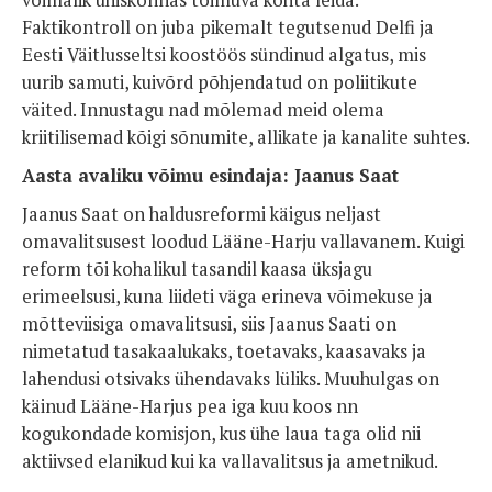
võimalik ühiskonnas toimuva kohta leida.
Faktikontroll on juba pikemalt tegutsenud Delfi ja
Eesti Väitlusseltsi koostöös sündinud algatus, mis
uurib samuti, kuivõrd põhjendatud on poliitikute
väited. Innustagu nad mõlemad meid olema
kriitilisemad kõigi sõnumite, allikate ja kanalite suhtes.
Aasta avaliku võimu esindaja: Jaanus Saat
Jaanus Saat on haldusreformi käigus neljast
omavalitsusest loodud Lääne-Harju vallavanem. Kuigi
reform tõi kohalikul tasandil kaasa üksjagu
erimeelsusi, kuna liideti väga erineva võimekuse ja
mõtteviisiga omavalitsusi, siis Jaanus Saati on
nimetatud tasakaalukaks, toetavaks, kaasavaks ja
lahendusi otsivaks ühendavaks lüliks. Muuhulgas on
käinud Lääne-Harjus pea iga kuu koos nn
kogukondade komisjon, kus ühe laua taga olid nii
aktiivsed elanikud kui ka vallavalitsus ja ametnikud.