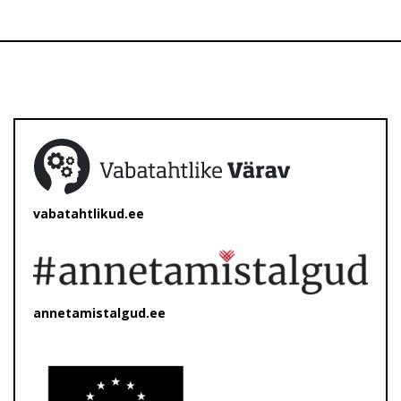
vabatahtlikud.ee
annetamistalgud.ee