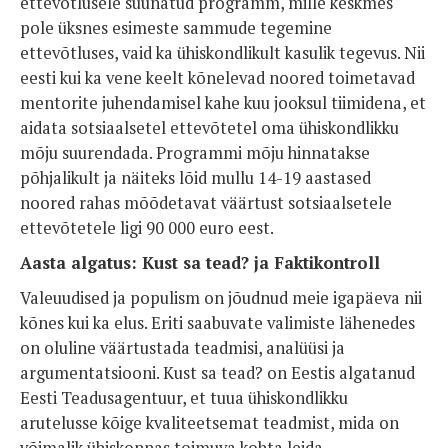
ettevõtlusele suunatud programm, mille keskmes
pole üksnes esimeste sammude tegemine
ettevõtluses, vaid ka ühiskondlikult kasulik tegevus. Nii
eesti kui ka vene keelt kõnelevad noored toimetavad
mentorite juhendamisel kahe kuu jooksul tiimidena, et
aidata sotsiaalsetel ettevõtetel oma ühiskondlikku
mõju suurendada. Programmi mõju hinnatakse
põhjalikult ja näiteks lõid mullu 14-19 aastased
noored rahas mõõdetavat väärtust sotsiaalsetele
ettevõtetele ligi 90 000 euro eest.
Aasta algatus: Kust sa tead? ja Faktikontroll
Valeuudised ja populism on jõudnud meie igapäeva nii
kõnes kui ka elus. Eriti saabuvate valimiste lähenedes
on oluline väärtustada teadmisi, analüüsi ja
argumentatsiooni. Kust sa tead? on Eestis algatanud
Eesti Teadusagentuur, et tuua ühiskondlikku
arutelusse kõige kvaliteetsemat teadmist, mida on