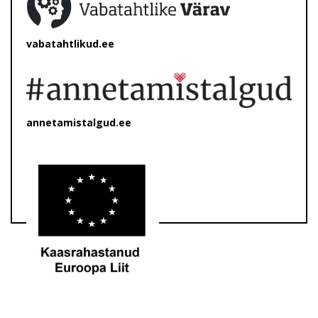
vabatahtlikud.ee
annetamistalgud.ee