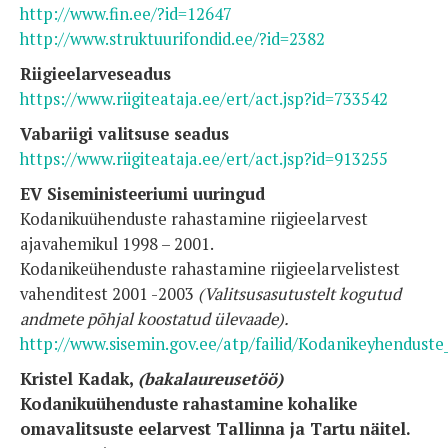
http://www.fin.ee/?id=12647
http://www.struktuurifondid.ee/?id=2382
Riigieelarveseadus
https://www.riigiteataja.ee/ert/act.jsp?id=733542
Vabariigi valitsuse seadus
https://www.riigiteataja.ee/ert/act.jsp?id=913255
EV Siseministeeriumi uuringud
Kodanikuühenduste rahastamine riigieelarvest
ajavahemikul 1998 – 2001.
Kodanikeühenduste rahastamine riigieelarvelistest
vahenditest 2001 -2003
(Valitsusasutustelt kogutud
andmete põhjal koostatud ülevaade).
http://www.sisemin.gov.ee/atp/failid/Kodanikeyhenduste
Kristel Kadak,
(bakalaureusetöö)
Kodanikuühenduste rahastamine kohalike
omavalitsuste eelarvest Tallinna ja Tartu näitel.