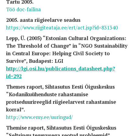
Tartu 2005.
Töö doc-failina
2005. aasta riigieelarve seadus
https://www.riigiteataja.ee/ert/act.jsp?id=831340
Lepp, Ü. (2005) “Estonian Cultural Organizations:
The Threshold of Change” in “NGO Sustainability
in Central Europe: Helping Civil Society to
Survive”, Budapest: LGI
http://lgi.osi.hu/publications_datasheet.php?
id=292
Themes raport, Sihtasutus Eesti Õiguskeskus
“Kodanikuühenduste rahastamise
protseduurireeglid riigieelarvest rahastamise
korral”.
http://www.emy.ee/uuringud/
Themise raport, Sihtasutus Eesti Õiguskeskus
“Seltsingu tegevusega seotud probleemid”