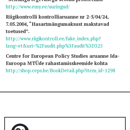
http://www.emy.ee/uuringud/
Riigikontrolli kontrolliaruanne nr 2-5/04/24,
7.05.2004, “Hasartmängumaksust makstavad
toetused”.
http://www.riigikontroll.ee/fake_index.php?
lang=et&uri=%2Faudit.php%3Faudit%3D325
Centre for European Policy Studies aruanne Ida-
Euroopa MTÜde rahastamisskeemide kohta
http://shop.ceps.be/BookDetail.php?item_id=1298