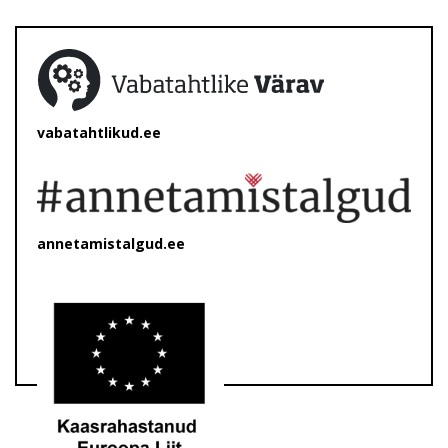
vabatahtlikud.ee
annetamistalgud.ee