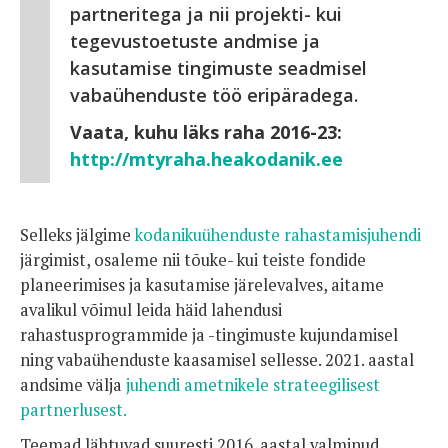
partneritega ja nii projekti- kui
tegevustoetuste andmise ja
kasutamise tingimuste seadmisel
vabaühenduste töö eripäradega.
Vaata, kuhu läks raha 2016-23:
http://mtyraha.heakodanik.ee
Selleks jälgime
kodanikuühenduste rahastamisjuhendi
järgimist, osaleme nii tõuke- kui teiste fondide
planeerimises ja kasutamise järelevalves, aitame
avalikul võimul leida häid lahendusi
rahastusprogrammide ja -tingimuste kujundamisel
ning vabaühenduste kaasamisel sellesse. 2021. aastal
andsime välja
juhendi ametnikele strateegilisest
partnerlusest.
Teemad lähtuvad suuresti 2016. aastal valminud