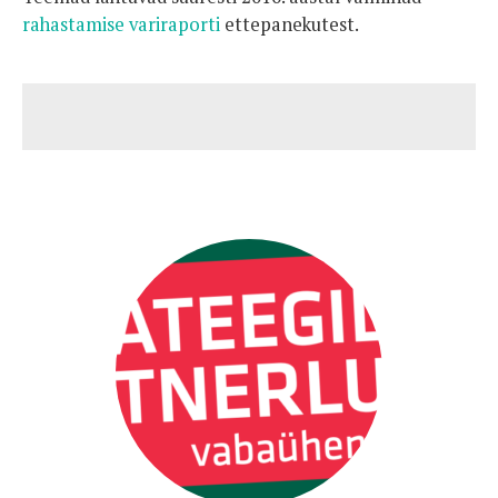
rahastamise variraporti
ettepanekutest.