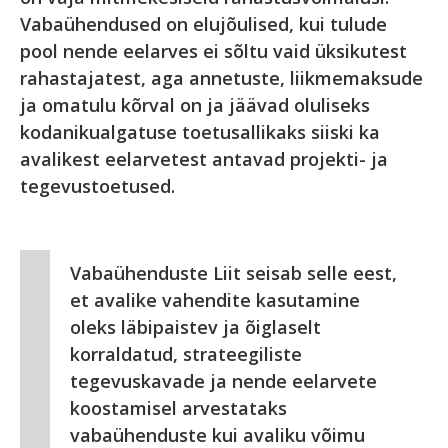
Vabaühendused on elujõulised, kui tulude
pool nende eelarves ei sõltu vaid üksikutest
rahastajatest, aga annetuste, liikmemaksude
ja omatulu kõrval on ja jäävad oluliseks
kodanikualgatuse toetusallikaks siiski ka
avalikest eelarvetest antavad projekti- ja
tegevustoetused.
Vabaühenduste Liit seisab selle eest,
et avalike vahendite kasutamine
oleks läbipaistev ja õiglaselt
korraldatud, strateegiliste
tegevuskavade ja nende eelarvete
koostamisel arvestataks
vabaühenduste kui avaliku võimu