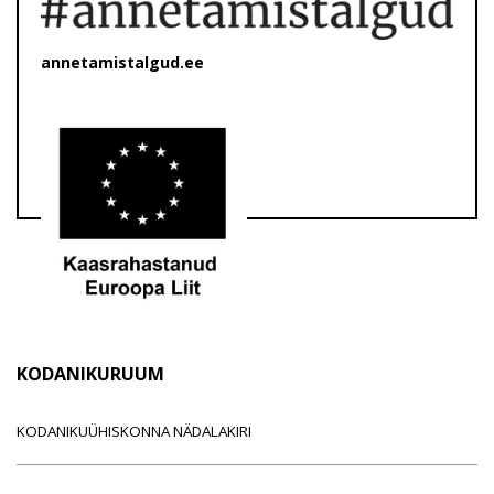
annetamistalgud.ee
KODANIKURUUM
KODANIKUÜHISKONNA NÄDALAKIRI