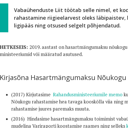
Vabaühenduste Liit töötab selle nimel, et k
rahastamine riigieelarvest oleks läbipaistev, 
ligipääs ning otsused selgelt põhjendatud.
HETKESEIS:
2019. aastast on hasartmängumaksu nõukogu k
ministeeriumid või määratud asutused.
Kirjasõna Hasartmängumaksu Nõukogu 
(2017) Kirjutasime
Rahandusministeeriumile memo
ku
Nõukogu rahastamise hea tavaga kooskõlla viia ning 
rahastamise juures paremaks muuta.
(2016) Hindasime hasartmängumaksu toimimist vaba
mudelina Variraporti koostamise raames ning selleks