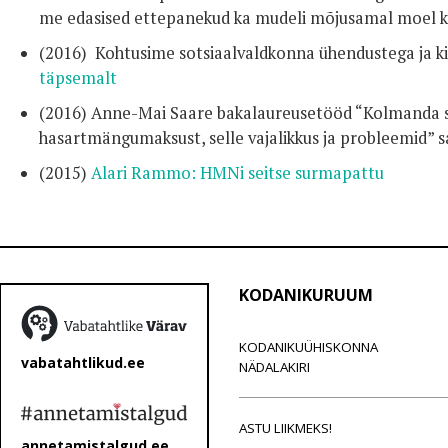
me edasised ettepanekud ka mudeli mõjusamal moel k
(2016) Kohtusime sotsiaalvaldkonna ühendustega ja ki
täpsemalt
(2016) Anne-Mai Saare bakalaureusetööd “Kolmanda s
hasartmängumaksust, selle vajalikkus ja probleemid” 
(2015)
Alari Rammo: HMNi seitse surmapattu
KODANIKURUUM
KODANIKUÜHISKONNA
vabatahtlikud.ee
NÄDALAKIRI
ASTU LIIKMEKS!
annetamistalgud.ee