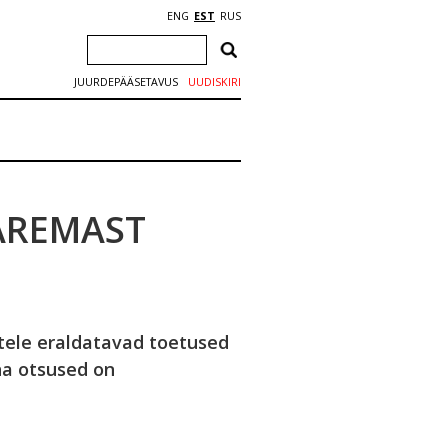
ENG
EST
RUS
JUURDEPÄÄSETAVUS
UUDISKIRI
AREMAST
le eraldatavad toetused
na otsused on