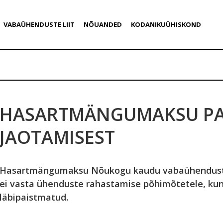
VABAÜHENDUSTE LIIT
NÕUANDED
KODANIKUÜHISKOND
HASARTMÄNGUMAKSU P
JAOTAMISEST
Hasartmängumaksu Nõukogu kaudu vabaühenduste
ei vasta ühenduste rahastamise põhimõtetele, ku
läbipaistmatud.