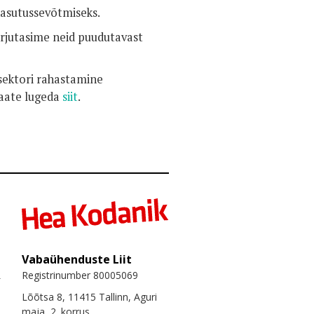
asutussevõtmiseks.
rjutasime neid puudutavast
ektori rahastamine
saate lugeda
siit
.
Vabaühenduste Liit
Registrinumber 80005069
Lõõtsa 8, 11415 Tallinn, Aguri
maja, 2. korrus