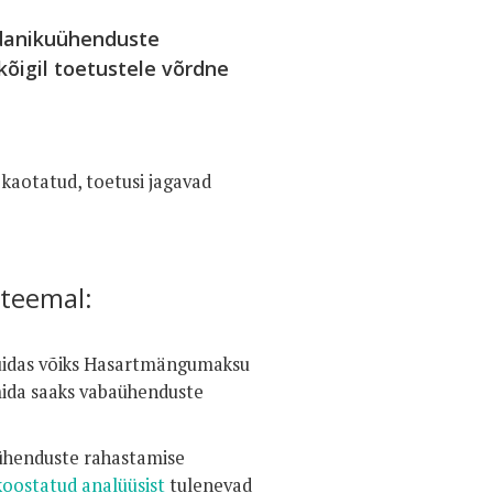
odanikuühenduste
kõigil toetustele võrdne
aotatud, toetusi jagavad
teemal:
idas võiks Hasartmängumaksu
mida saaks vabaühenduste
ühenduste rahastamise
koostatud analüüsist
tulenevad