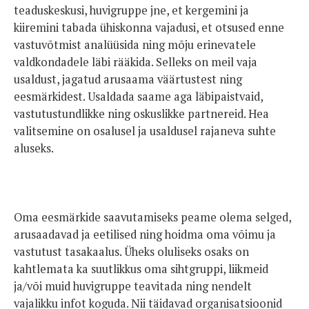
teaduskeskusi, huvigruppe jne, et kergemini ja
kiiremini tabada ühiskonna vajadusi, et otsused enne
vastuvõtmist analüüsida ning mõju erinevatele
valdkondadele läbi rääkida. Selleks on meil vaja
usaldust, jagatud arusaama väärtustest ning
eesmärkidest. Usaldada saame aga läbipaistvaid,
vastutustundlikke ning oskuslikke partnereid. Hea
valitsemine on osalusel ja usaldusel rajaneva suhte
aluseks.
Oma eesmärkide saavutamiseks peame olema selged,
arusaadavad ja eetilised ning hoidma oma võimu ja
vastutust tasakaalus. Üheks oluliseks osaks on
kahtlemata ka suutlikkus oma sihtgruppi, liikmeid
ja/või muid huvigruppe teavitada ning nendelt
vajalikku infot koguda. Nii täidavad organisatsioonid