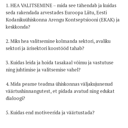
1. HEA VALITSEMINE – mida see tähendab ja kuidas
seda rakendada arvestades Euroopa Liitu, Eesti
Kodanikuühiskonna Arengu Kontseptsiooni (EKAK) ja
keskkonda?
2. Miks hea valitsemine kolmanda sektori, avaliku
sektori ja ärisektori koostööd tahab?
3. Kuidas leida ja hoida tasakaal võimu ja vastutuse
ning juhtimise ja valitsemise vahel?
4. Mida peame teadma ühiskonnas väljakujunenud
väärtushinnangutest, et pidada avatud ning edukat
dialoogi?
5. Kuidas end motiveerida ja väärtustada?