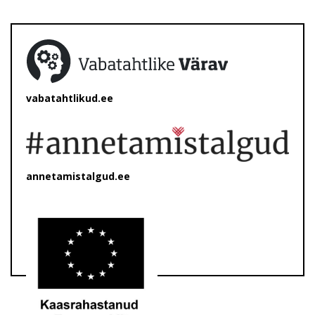
vabatahtlikud.ee
annetamistalgud.ee