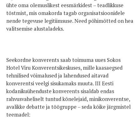
ühte oma olemuslikest eesmärkidest – teadlikkuse
tõstmist, mis omakorda tagab organisatsioonidele
nende tegevuse legitiimsuse. Need põhimõtted on hea
valitsemise alustaladeks.
Seekordne konverents saab toimuma uues Sokos
Hotel Viru Konverentsikeskuses, mille kaasaegsed
tehnilised võimalused ja lahendused aitavad
konverentsi veelgi sisukamaks muuta. III Eesti
kodanikuühenduste konverents sisaldab endas
rahvusvaheliselt tuntud kõnelejaid, minikonverentse,
avalikke debatte ja töögruppe – seda kõike järgmistel
teemadel: