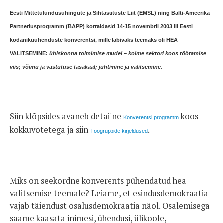
Eesti Mittetulundusühingute ja Sihtasutuste Liit (EMSL) ning Balti-Ameerika
Partnerlusprogramm (BAPP) korraldasid 14-15 novembril 2003 III Eesti
kodanikuühenduste konverentsi, mille läbivaks teemaks oli
HEA
VALITSEMINE
:
ühiskonna toimimise mudel – kolme sektori koos töötamise
viis; võimu ja vastutuse tasakaal; juhtimine ja valitsemine.
Siin klõpsides avaneb detailne
koos
Konverentsi programm
kokkuvõtetega ja siin
.
Töögruppide kirjeldused
Miks on seekordne konverents pühendatud hea
valitsemise teemale? Leiame, et esindusdemokraatia
vajab täiendust osalusdemokraatia näol. Osalemisega
saame kaasata inimesi, ühendusi, ülikoole,