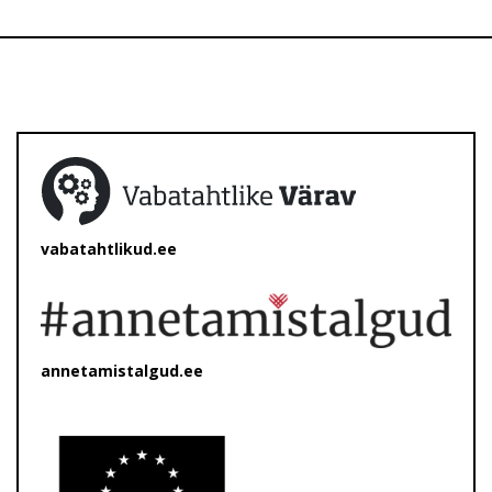
vabatahtlikud.ee
annetamistalgud.ee