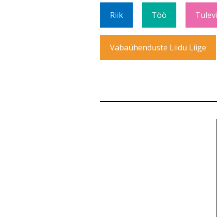
Riik
Töö
Tulev
Vabaühenduste Liidu Liige