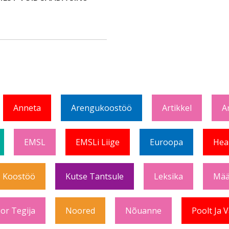
Anneta
Arengukoostöö
Artikkel
A
EMSL
EMSLi Liige
Euroopa
Hea
Koostöö
Kutse Tantsule
Leksika
Mää
or Tegija
Noored
Nõuanne
Poolt Ja 