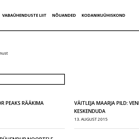
VABAÜHENDUSTE LIIT
NÕUANDED
KODANIKUÜHISKOND
emust
OR PEAKS RÄÄKIMA
VÄITLEJA MAARJA PILD: VE
KESKENDUDA
13. AUGUST 2015