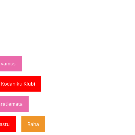
rvamus
 Kodaniku Klubi
ratlemata
Vastu
Raha