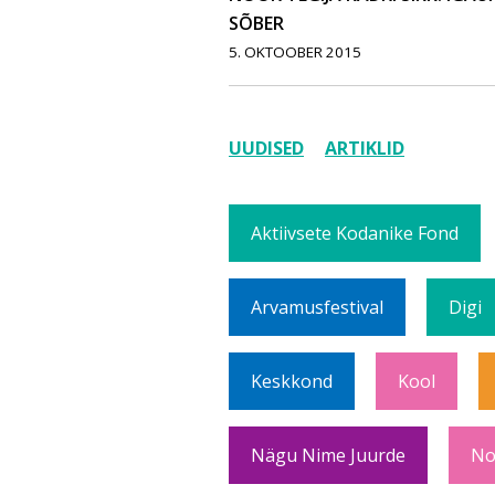
SÕBER
5. OKTOOBER 2015
UUDISED
ARTIKLID
Aktiivsete Kodanike Fond
Arvamusfestival
Digi
Keskkond
Kool
Nägu Nime Juurde
No