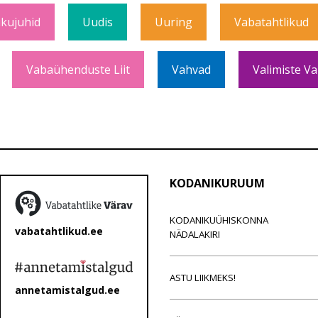
ikujuhid
Uudis
Uuring
Vabatahtlikud
Vabaühenduste Liit
Vahvad
Valimiste Va
KODANIKURUUM
KODANIKUÜHISKONNA
vabatahtlikud.ee
NÄDALAKIRI
ASTU LIIKMEKS!
annetamistalgud.ee