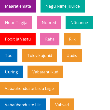
Määratlemata
Nägu Nime Juurde
Noor Tegija
Noored
Nõuanne
Poolt Ja Vastu
Raha
Riik
Töö
Tulevikujuhid
Uudis
Uuring
Vabatahtlikud
Vabaühenduste Liidu Liige
Vabaühenduste Liit
Vahvad