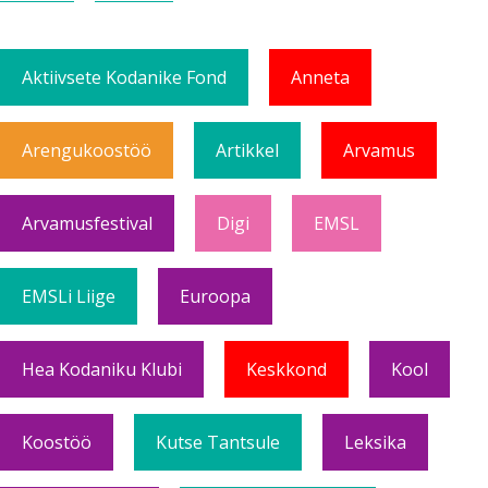
Aktiivsete Kodanike Fond
Anneta
Arengukoostöö
Artikkel
Arvamus
Arvamusfestival
Digi
EMSL
EMSLi Liige
Euroopa
Hea Kodaniku Klubi
Keskkond
Kool
Koostöö
Kutse Tantsule
Leksika