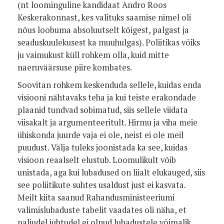
(nt loominguline kandidaat Andro Roos
Keskerakonnast, kes valituks saamise nimel oli
nõus loobuma absoluutselt kõigest, palgast ja
seaduskuulekusest ka muuhulgas). Poliitikas võiks
ju vaimukust küll rohkem olla, kuid mitte
naeruväärsuse piire kombates.
Soovitan rohkem keskenduda sellele, kuidas enda
visiooni nähtavaks teha ja kui teiste erakondade
plaanid tundvad sobimatud, siis sellele viidata
viisakalt ja argumenteeritult. Hirmu ja viha meie
ühiskonda juurde vaja ei ole, neist ei ole meil
puudust. Välja tuleks joonistada ka see, kuidas
visioon reaalselt elustub. Loomulikult võib
unistada, aga kui lubadused on liialt elukauged, siis
see poliitikute suhtes usaldust just ei kasvata.
Meilt kiita saanud Rahandusministeeriumi
valimislubaduste tabelit vaadates oli näha, et
paljudel juhtudel ei olnud lubadustele võimalik