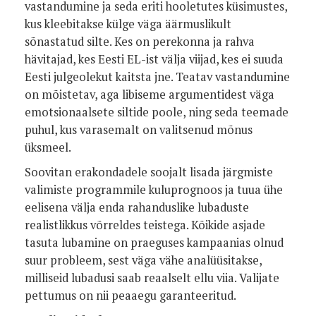
vastandumine ja seda eriti hooletutes küsimustes,
kus kleebitakse külge väga äärmuslikult
sõnastatud silte. Kes on perekonna ja rahva
hävitajad, kes Eesti EL-ist välja viijad, kes ei suuda
Eesti julgeolekut kaitsta jne. Teatav vastandumine
on mõistetav, aga libiseme argumentidest väga
emotsionaalsete siltide poole, ning seda teemade
puhul, kus varasemalt on valitsenud mõnus
üksmeel.
Soovitan erakondadele soojalt lisada järgmiste
valimiste programmile kuluprognoos ja tuua ühe
eelisena välja enda rahanduslike lubaduste
realistlikkus võrreldes teistega. Kõikide asjade
tasuta lubamine on praeguses kampaanias olnud
suur probleem, sest väga vähe analüüsitakse,
milliseid lubadusi saab reaalselt ellu viia. Valijate
pettumus on nii peaaegu garanteeritud.