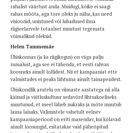
rahalist väärtust anda. Muidugi, kõike ei saagi
rahas mõõta, aga tore oleks ju näha, kas need
visioonid, unistused või lubadused ilma
riigieelarvele totaalset muutust tegemata
võimalikud oleksid.
Helen Tammemäe
Ühiskonnas (ja ka riigikogus) on väga palju
rumalust, aga see ei tähenda, et eesti rahvas
koosneks ainult lollidest. Nii et kampaaniat ette
valmistades ei peaks lähtuma ainult tainapeadest.
Ühiskondlik arutelu on viimaste aastatega nii alla
käinud ja väitluskultuur sedavõrd lihtsakoeliseks
muutunud, et meel läheb nukraks ja mõte muutub
lausa laisaks. Valimistele vahetult eelnev
kampaaniaperiood on eriti masendav, kui kõlavad
ainult loosungid, esitatakse vaid päheõpitud