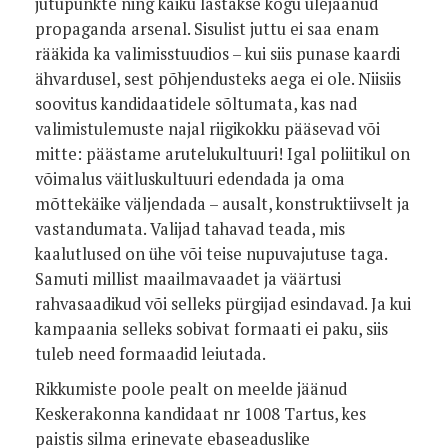
jutupunkte ning käiku lastakse kogu ülejäänud
propaganda arsenal. Sisulist juttu ei saa enam
rääkida ka valimisstuudios – kui siis punase kaardi
ähvardusel, sest põhjendusteks aega ei ole. Niisiis
soovitus kandidaatidele sõltumata, kas nad
valimistulemuste najal riigikokku pääsevad või
mitte: päästame arutelukultuuri! Igal poliitikul on
võimalus väitluskultuuri edendada ja oma
mõttekäike väljendada – ausalt, konstruktiivselt ja
vastandumata. Valijad tahavad teada, mis
kaalutlused on ühe või teise nupuvajutuse taga.
Samuti millist maailmavaadet ja väärtusi
rahvasaadikud või selleks pürgijad esindavad. Ja kui
kampaania selleks sobivat formaati ei paku, siis
tuleb need formaadid leiutada.
Rikkumiste poole pealt on meelde jäänud
Keskerakonna kandidaat nr 1008 Tartus, kes
paistis silma erinevate ebaseaduslike