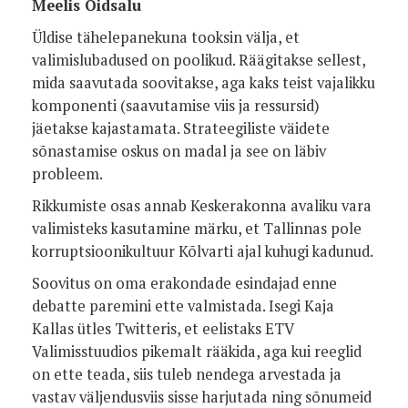
Meelis Oidsalu
Üldise tähelepanekuna tooksin välja, et
valimislubadused on poolikud. Räägitakse sellest,
mida saavutada soovitakse, aga kaks teist vajalikku
komponenti (saavutamise viis ja ressursid)
jäetakse kajastamata. Strateegiliste väidete
sõnastamise oskus on madal ja see on läbiv
probleem.
Rikkumiste osas annab Keskerakonna avaliku vara
valimisteks kasutamine märku, et Tallinnas pole
korruptsioonikultuur Kõlvarti ajal kuhugi kadunud.
Soovitus on oma erakondade esindajad enne
debatte paremini ette valmistada. Isegi Kaja
Kallas ütles Twitteris, et eelistaks ETV
Valimisstuudios pikemalt rääkida, aga kui reeglid
on ette teada, siis tuleb nendega arvestada ja
vastav väljendusviis sisse harjutada ning sõnumeid