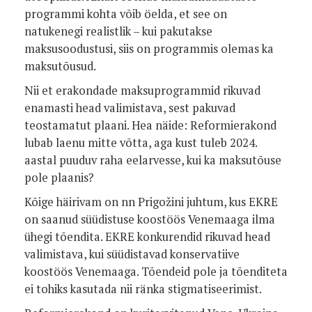
programmi kohta võib öelda, et see on
natukenegi realistlik – kui pakutakse
maksusoodustusi, siis on programmis olemas ka
maksutõusud.
Nii et erakondade maksuprogrammid rikuvad
enamasti head valimistava, sest pakuvad
teostamatut plaani. Hea näide: Reformierakond
lubab laenu mitte võtta, aga kust tuleb 2024.
aastal puuduv raha eelarvesse, kui ka maksutõuse
pole plaanis?
Kõige häirivam on nn Prigožini juhtum, kus EKRE
on saanud süüdistuse koostöös Venemaaga ilma
ühegi tõendita. EKRE konkurendid rikuvad head
valimistava, kui süüdistavad konservatiive
koostöös Venemaaga. Tõendeid pole ja tõenditeta
ei tohiks kasutada nii ränka stigmatiseerimist.