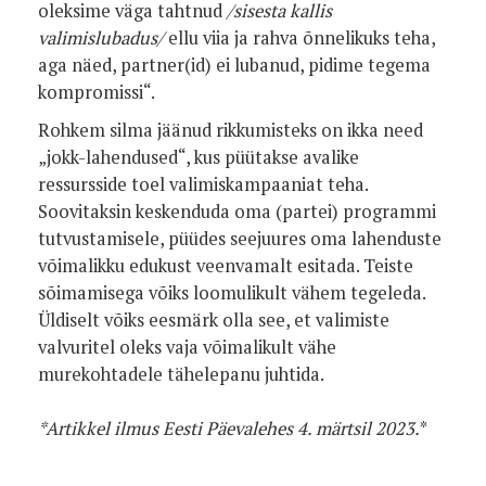
oleksime väga tahtnud
/sisesta kallis
valimislubadus/
ellu viia ja rahva õnnelikuks teha,
aga näed, partner(id) ei lubanud, pidime tegema
kompromissi“.
Rohkem silma jäänud rikkumisteks on ikka need
„jokk-lahendused“, kus püütakse avalike
ressursside toel valimiskampaaniat teha.
Soovitaksin keskenduda oma (partei) programmi
tutvustamisele, püüdes seejuures oma lahenduste
võimalikku edukust veenvamalt esitada. Teiste
sõimamisega võiks loomulikult vähem tegeleda.
Üldiselt võiks eesmärk olla see, et valimiste
valvuritel oleks vaja võimalikult vähe
murekohtadele tähelepanu juhtida.
*Artikkel ilmus Eesti Päevalehes 4. märtsil 2023.
*