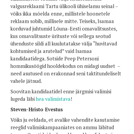
valgusreklaami Tartu ülikooli ühiselamu seinal –
võiks ikka mõelda enne, millistele hoonetele
reklaam sobib, millisele mitte. Teiseks, Isamaa
korduvad juhtumid Lõuna-Eesti omavalitsustes,
kus omavalitsuste ürituste või sellega seotud
ühenduste sildi all kuulutatakse välja “huvitavad
kohtumised ja arutelud” vaid Isamaa
kandidaatidega. Sotside Peep Petersoni
hommikusöögid hooldekodus on midagi uudset –
need asutused on erakonnad seni taktitundeliselt
vahele jätnud.
Soovitan kandidaatidel enne järgmisi valimisi
lugeda läbi
hea valimistava
!
Steven-Hristo Evestus
Võiks ju eeldada, et avalike vahendite kasutamise
reeglid valimiskampaaniates on ammu läbitud