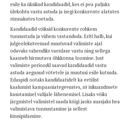
esile ka üksikud kandidaadid, kes ei pea paljuks
ülekohtu vastu astuda ja isegi konkurente alatutes
rünnakutes toetada.
Kandidaadid võiksid konkurente rohkem
tunnustada ja vähem vastanduda. Eriti halb, kui
julgeolekuteemad muutuvad valimiste ajal
odavaks vahendiks vaenlase vastu ning sellega
kaasneb hirmutava õhkkonna loomine. Just
valimiste perioodil saavad kandidaadid vastu
astuda aegunud võtetele ja muutusi esile kutsuda.
Edaspidi ootaks kandidaatidelt ka eetilist
kaalumist kampaaniategevustes, nt isikuandmete
kasutamisel valijale lähenemisel. Lisaks võiks
järgmistel valimistel saada kõigi jaoks auasjaks hea
valimistava tunnustamine ja sellest
kinnipidamine.