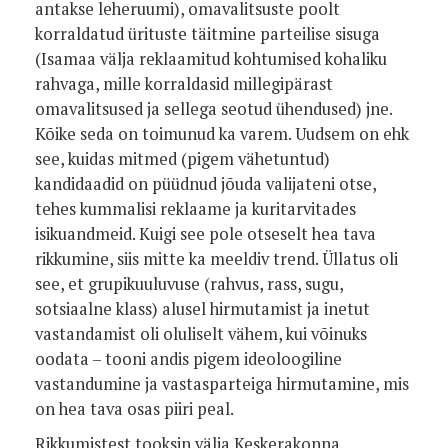
antakse leheruumi), omavalitsuste poolt
korraldatud ürituste täitmine parteilise sisuga
(Isamaa välja reklaamitud kohtumised kohaliku
rahvaga, mille korraldasid millegipärast
omavalitsused ja sellega seotud ühendused) jne.
Kõike seda on toimunud ka varem. Uudsem on ehk
see, kuidas mitmed (pigem vähetuntud)
kandidaadid on püüdnud jõuda valijateni otse,
tehes kummalisi reklaame ja kuritarvitades
isikuandmeid. Kuigi see pole otseselt hea tava
rikkumine, siis mitte ka meeldiv trend. Üllatus oli
see, et grupikuuluvuse (rahvus, rass, sugu,
sotsiaalne klass) alusel hirmutamist ja inetut
vastandamist oli oluliselt vähem, kui võinuks
oodata – tooni andis pigem ideoloogiline
vastandumine ja vastasparteiga hirmutamine, mis
on hea tava osas piiri peal.
Rikkumistest tooksin välja Keskerakonna