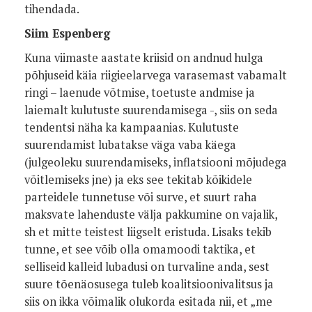
tihendada.
Siim Espenberg
Kuna viimaste aastate kriisid on andnud hulga
põhjuseid käia riigieelarvega varasemast vabamalt
ringi – laenude võtmise, toetuste andmise ja
laiemalt kulutuste suurendamisega -, siis on seda
tendentsi näha ka kampaanias. Kulutuste
suurendamist lubatakse väga vaba käega
(julgeoleku suurendamiseks, inflatsiooni mõjudega
võitlemiseks jne) ja eks see tekitab kõikidele
parteidele tunnetuse või surve, et suurt raha
maksvate lahenduste välja pakkumine on vajalik,
sh et mitte teistest liigselt eristuda. Lisaks tekib
tunne, et see võib olla omamoodi taktika, et
selliseid kalleid lubadusi on turvaline anda, sest
suure tõenäosusega tuleb koalitsioonivalitsus ja
siis on ikka võimalik olukorda esitada nii, et „me