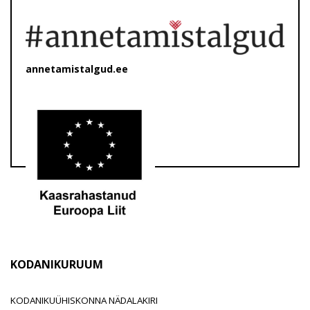
annetamistalgud.ee
KODANIKURUUM
KODANIKUÜHISKONNA NÄDALAKIRI