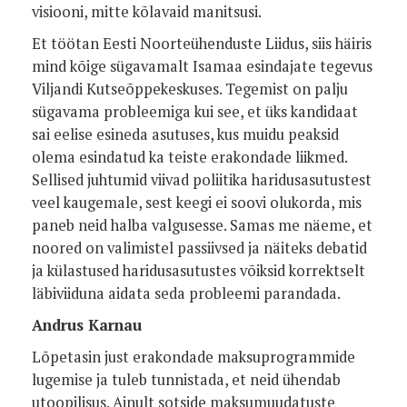
visiooni, mitte kõlavaid manitsusi.
Et töötan Eesti Noorteühenduste Liidus, siis häiris
mind kõige sügavamalt Isamaa esindajate tegevus
Viljandi Kutseõppekeskuses. Tegemist on palju
sügavama probleemiga kui see, et üks kandidaat
sai eelise esineda asutuses, kus muidu peaksid
olema esindatud ka teiste erakondade liikmed.
Sellised juhtumid viivad poliitika haridusasutustest
veel kaugemale, sest keegi ei soovi olukorda, mis
paneb neid halba valgusesse. Samas me näeme, et
noored on valimistel passiivsed ja näiteks debatid
ja külastused haridusasutustes võiksid korrektselt
läbiviiduna aidata seda probleemi parandada.
Andrus Karnau
Lõpetasin just erakondade maksuprogrammide
lugemise ja tuleb tunnistada, et neid ühendab
utoopilisus. Ainult sotside maksumuudatuste