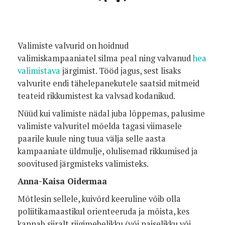
Foto:
Valimiste valvurid on hoidnud
valimiskampaaniatel silma peal ning valvanud
hea
valimistava
järgimist. Tööd jagus, sest lisaks
valvurite endi tähelepanekutele saatsid mitmeid
teateid rikkumistest ka valvsad kodanikud.
Nüüd kui valimiste nädal juba lõppemas, palusime
valimiste valvuritel mõelda tagasi viimasele
paarile kuule ning tuua välja selle aasta
kampaaniate üldmulje, olulisemad rikkumised ja
soovitused järgmisteks valimisteks.
Anna-Kaisa Oidermaa
Mõtlesin sellele, kuivõrd keeruline võib olla
poliitikamaastikul orienteeruda ja mõista, kes
kannab siiralt riigimehelikku (või naiselikku või