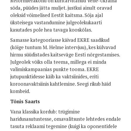
Reformierakond on kuritarvitanud Vene-Ukraina
sõda, püüdes jätta muljet. justkui ainult oravad
oleksid võimelised Eestit kaitsma. Sõja ajal
üksteisega vastandumine julgeolekukaarti
kasutades pole hea tavaga kooskõlas.
Samasse kategooriasse käivad EKRE saadikud
(kõige tuntum M. Helme intervjuu), kes külvavad
hirmu süüdistades kaitseväge Eesti nõrgestamises.
Julgeolek võiks olla teema, millega ei minda
valimiskampaanias punkte tooma. EKRE
jutupunktidesse käib ka vaktsiinides, eriti
koroonavaktsiinis kahtlemine. Seegi rikub häid
kombeid.
Tõnis Saarts
Vana klassika kordub: trügimine
haridusasutustesse, omavalitsuste lehtedes endale
tasuta reklaami tegemine (kuigi ka oponentidele