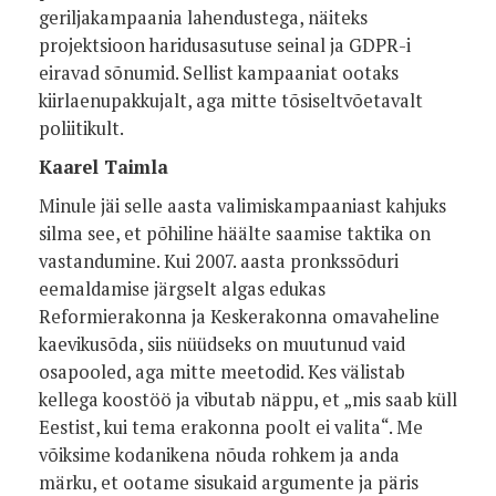
geriljakampaania lahendustega, näiteks
projektsioon haridusasutuse seinal ja GDPR-i
eiravad sõnumid. Sellist kampaaniat ootaks
kiirlaenupakkujalt, aga mitte tõsiseltvõetavalt
poliitikult.
Kaarel Taimla
Minule jäi selle aasta valimiskampaaniast kahjuks
silma see, et põhiline häälte saamise taktika on
vastandumine. Kui 2007. aasta pronkssõduri
eemaldamise järgselt algas edukas
Reformierakonna ja Keskerakonna omavaheline
kaevikusõda, siis nüüdseks on muutunud vaid
osapooled, aga mitte meetodid. Kes välistab
kellega koostöö ja vibutab näppu, et „mis saab küll
Eestist, kui tema erakonna poolt ei valita“. Me
võiksime kodanikena nõuda rohkem ja anda
märku, et ootame sisukaid argumente ja päris