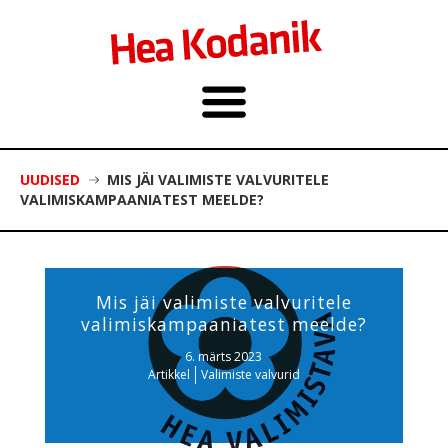
UUDISED
MIS JÄI VALIMISTE VALVURITELE
VALIMISKAMPAANIATEST MEELDE?
Mis jäi valimiste valvuritele
valimiskampaaniatest meelde?
6. märts 2023
Artikkel
Valimiste valvurid