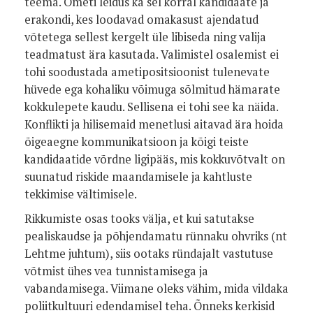
teema. Ometi leidus ka sel korral kandidaate ja
erakondi, kes loodavad omakasust ajendatud
võtetega sellest kergelt üle libiseda ning valija
teadmatust ära kasutada. Valimistel osalemist ei
tohi soodustada ametipositsioonist tulenevate
hüvede ega kohaliku võimuga sõlmitud hämarate
kokkulepete kaudu. Sellisena ei tohi see ka näida.
Konflikti ja hilisemaid menetlusi aitavad ära hoida
õigeaegne kommunikatsioon ja kõigi teiste
kandidaatide võrdne ligipääs, mis kokkuvõtvalt on
suunatud riskide maandamisele ja kahtluste
tekkimise vältimisele.
Rikkumiste osas tooks välja, et kui satutakse
pealiskaudse ja põhjendamatu rünnaku ohvriks (nt
Lehtme juhtum), siis ootaks ründajalt vastutuse
võtmist ühes vea tunnistamisega ja
vabandamisega. Viimane oleks vähim, mida vildaka
poliitkultuuri edendamisel teha. Õnneks kerkisid