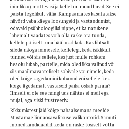
inimlikku) mõtteviisi ja kellel on muud huvid. See ei
paista tegelikult välja. Kampaaniates kasutatakse
niivõrd vaba käega loosungeid ja vastandumist,
odavaid psühholoogilisi nippe, et ka natukene
lähemalt vaadates võib olla raske ära tunda,
kellele päriselt oma hääl usaldada. Kas lihtsalt
sileda näoga inimesele, kellelegi, keda isiklikult
tunned või siis sellele, kes just mulle rohkem
heaolu lubab, parteile, mida oled ikka valinud või
siis maailmavaateliselt sobivale või nimele, keda
oled kõige sagedamini kohanud või sellele, kes
kõige ägedamalt vastaseid paika oskab panna?
Ilmselt ei ole see mingi uus nähtus ei meil ega
mujal, aga siiski frustreeriv.
Rikkumistest jäid kõige nahaalsemana meelde
Mustamäe linnaosavalitsuse välikontorid. Samuti
mõned kandidaadid, keda on raske tõsiselt võtta