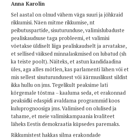
Anna Karolin
Sel aastal on olnud vähem väga suuri ja jõhkraid
rikkumisi. Näen mitme rikkumise, nt
peibutuspartide, sisuturunduse, valimislubaduste
pealiskaudsuse taga probleemi, et valimisi
võetakse üldiselt liiga pealiskaudselt ja arvatakse,
et sellised väiksed minnalaskmised on lubatud (sh
ka teiste poolt). Näiteks, et astun kandidaadina
üles, aga alles mõtlen, kas parlamenti lähen või et
mis sellest sisuturundusest või äärmuslikust sildist
ikka hullu on jms. Tegelikult peaksime lati
kõrgemale tõstma – kaaluma seda, et erakonnad
peaksidki edaspidi avaldama programmid koos
kuluprognoosiga jms. Valimised on olulised ja
tahame, et meie valimiskampaania kvaliteet
läheks Eestis demokraatia küpsedes paremaks.
Rikkumistest hakkas silma erakondade