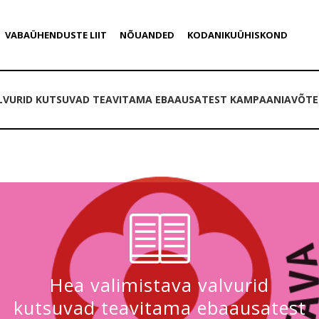
VABAÜHENDUSTE LIIT
NÕUANDED
KODANIKUÜHISKOND
ALVURID KUTSUVAD TEAVITAMA EBAAUSATEST KAMPAANIAVÕT
Hea valimistava valvurid
kutsuvad teavitama ebaausatest