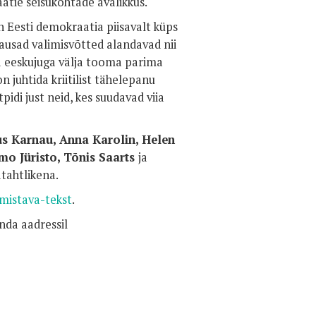
atie seisukohtade avalikkus.
n Eesti demokraatia piisavalt küps
ausad valimisvõtted alandavad nii
ma eeskujuga välja tooma parima
 juhtida kriitilist tähelepanu
pidi just neid, kes suudavad viia
s Karnau, Anna Karolin, Helen
mo Jüristo, Tõnis Saarts
ja
atahtlikena.
imistava-tekst
.
nda aadressil