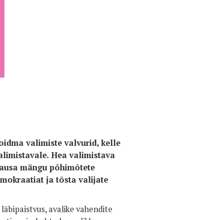
Foto:
idma valimiste valvurid, kelle
alimistavale. Hea valimistava
s ausa mängu põhimõtete
mokraatiat ja tõsta valijate
läbipaistvus, avalike vahendite