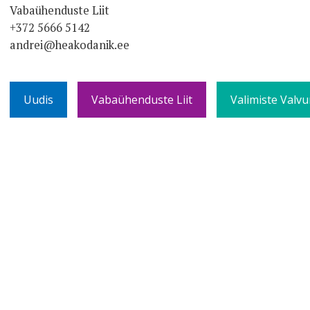
Vabaühenduste Liit
+372 5666 5142
andrei@heakodanik.ee
Uudis
Vabaühenduste Liit
Valimiste Valvu