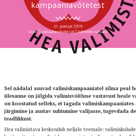
kampaaniavõtetest
21. jaanuar 2019
Uudis
Vabaühenduste Liit
Valimiste valvurid
Sel nädalal asuvad valimiskampaaniatel silma peal ho
ülesanne on jälgida valimisvõitluse vastavust heale v
on koostatud selleks, et tagada valimiskampaaniate
järgimine ja austav suhtumine valijasse, tugevdada de
teadlikkust.
Hea valimistava keskendub neljale teemale: valimiskulude 