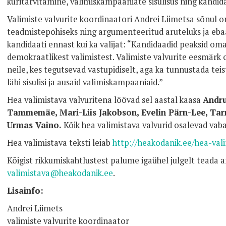
kuritarvitamine, valimiskampaaniate sisulisus ning kandida
Valimiste valvurite koordinaatori Andrei Liimetsa sõnul o
teadmistepõhiseks ning argumenteeritud aruteluks ja eba
kandidaati ennast kui ka valijat: “Kandidaadid peaksid o
demokraatlikest valimistest. Valimiste valvurite eesmärk on
neile, kes tegutsevad vastupidiselt, aga ka tunnustada teist
läbi sisulisi ja ausaid valimiskampaaniaid.”
Hea valimistava valvuritena löövad sel aastal kaasa
Andru
Tammemäe, Mari-Liis Jakobson, Evelin Pärn-Lee, Tar
Urmas Vaino.
Kõik hea valimistava valvurid osalevad vab
Hea valimistava teksti leiab
http://heakodanik.ee/hea-val
Kõigist rikkumiskahtlustest palume igaühel julgelt teada a
valimistava@heakodanik.ee
.
Lisainfo:
Andrei Liimets
valimiste valvurite koordinaator