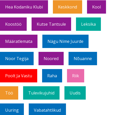
Hea Kodaniku Klubi
Keskkond
Kool
Koostöö
Kutse Tantsule
Leksika
Määratlemata
Nägu Nime Juurde
Noor Tegija
Noored
Nõuanne
Poolt Ja Vastu
Raha
Riik
Töö
Tulevikujuhid
Uudis
Uuring
Vabatahtlikud