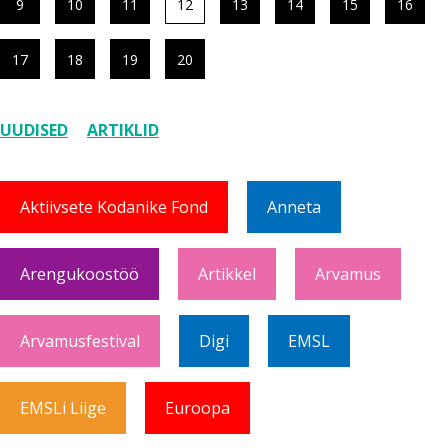
9
10
11
12
13
14
15
16
17
18
19
20
UUDISED
ARTIKLID
Aktiivsete Kodanike Fond
Anneta
Arengukoostöö
Artikkel
Arvamus
Arvamusfestival
Digi
EMSL
EMSLi Liige
Euroopa