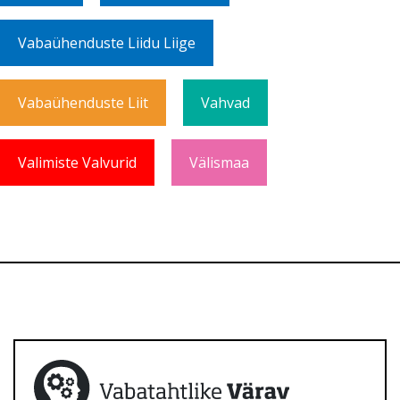
Vabaühenduste Liidu Liige
Vabaühenduste Liit
Vahvad
Valimiste Valvurid
Välismaa