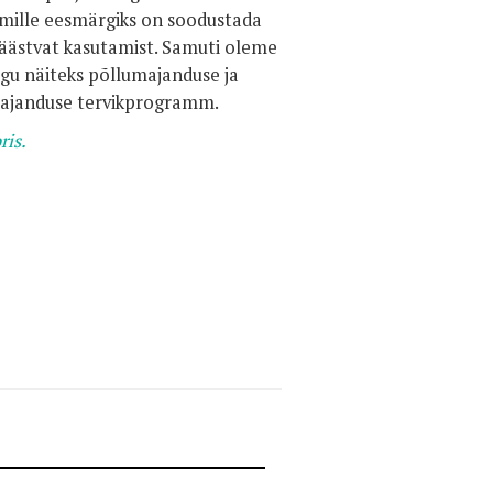
, mille eesmärgiks on soodustada
säästvat kasutamist. Samuti oleme
gu näiteks põllumajanduse ja
majanduse tervikprogramm.
ris.