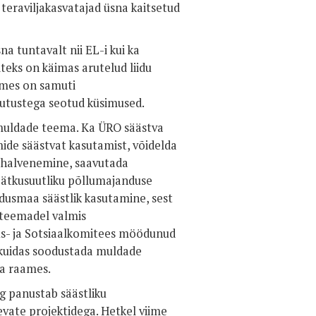
teraviljakasvatajad üsna kaitsetud
 tuntavalt nii EL-i kui ka
teks on käimas arutelud liidu
skmes on samuti
uutustega seotud küsimused.
 muldade teema. Ka ÜRO säästva
de säästvat kasutamist, võidelda
 halvenemine, saavutada
Jätkusuutliku põllumajanduse
dusmaa säästlik kasutamine, sest
l teemadel valmis
s- ja Sotsiaalkomitees möödunud
 kuidas soodustada muldade
ka raames.
g panustab säästliku
evate projektidega. Hetkel viime