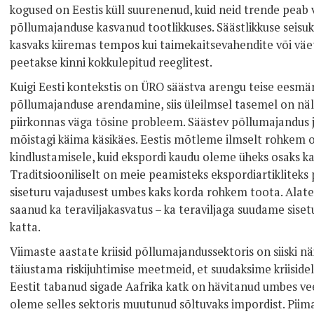
kogused on Eestis küll suurenenud, kuid neid trende pea
põllumajanduse kasvanud tootlikkuses. Säästlikkuse seisuk
kasvaks kiiremas tempos kui taimekaitsevahendite või väet
peetakse kinni kokkulepitud reeglitest.
Kuigi Eesti kontekstis on ÜRO säästva arengu teise eesmä
põllumajanduse arendamine, siis üleilmsel tasemel on n
piirkonnas väga tõsine probleem. Säästev põllumajandus 
mõistagi käima käsikäes. Eestis mõtleme ilmselt rohkem 
kindlustamisele, kuid ekspordi kaudu oleme üheks osaks k
Traditsiooniliselt on meie peamisteks ekspordiartikliteks
siseturu vajadusest umbes kaks korda rohkem toota. Alates
saanud ka teraviljakasvatus – ka teraviljaga suudame sise
katta.
Viimaste aastate kriisid põllumajandussektoris on siiski n
täiustama riskijuhtimise meetmeid, et suudaksime kriiside
Eestit tabanud sigade Aafrika katk on hävitanud umbes ve
oleme selles sektoris muutunud sõltuvaks impordist. Piimatu