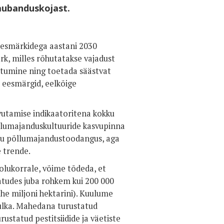
aubanduskojast.
eesmärkidega aastani 2030
k, milles rõhutatakse vajadust
itumine ning toetada säästvat
 eesmärgid, eelkõige
utamise indikaatoritena kokku
llumajanduskultuuride kasvupinna
u põllumajandustoodangus, aga
e trende.
lukorrale, võime tõdeda, et
atudes juba rohkem kui 200 000
he miljoni hektarini). Kuulume
hulka. Mahedana turustatud
ustatud pestitsiidide ja väetiste