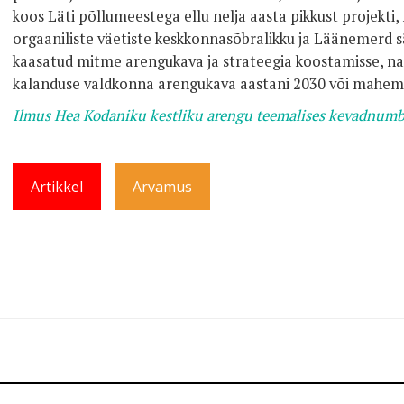
koos Läti põllumeestega ellu nelja aasta pikkust projekti
orgaaniliste väetiste keskkonnasõbralikku ja Läänemerd 
kaasatud mitme arengukava ja strateegia koostamisse, na
kalanduse valdkonna arengukava aastani 2030 või mahe
Ilmus Hea Kodaniku kestliku arengu teemalises kevadnumb
Artikkel
Arvamus