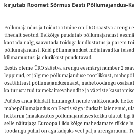
kirjutab Roomet Sõrmus Eesti Põllumajandus-K
Põllumajandus ja toidutootmine on ÜRO säästva arengu 
tihedalt seotud. Eelkõige puudutab põllumajandust eesmär
kaotada nälg, saavutada toiduga kindlustatus ja parem to
põllumajandust. Kuid põllumajandust mõjutavad ka teised
kliimamuutusi ja elurikkust puudutavad.
Eestis oleme ÜRO säästva arengu eesmärgi number 2 saav
leppinud, et jälgime põllumajanduse tootlikkust, mahepõ
osatähtsust põllumajandusmaast, mahetoodangu osakaal
ka turustatud taimekaitsevahendite ja väetiste kasutamis
Püüdes anda lühidalt hinnangut nende valdkondade hetkeo
mahepõllumajandus on Eestis väga jõudsalt laienenud, ul
hektarini (maakasutus põllumajanduses kokku ulatub ligi ü
selle näitajaga Euroopa Liidu kõige mahedamate riikide 
toodangu puhul on aga kahjuks veel palju arenguruumi. Tur