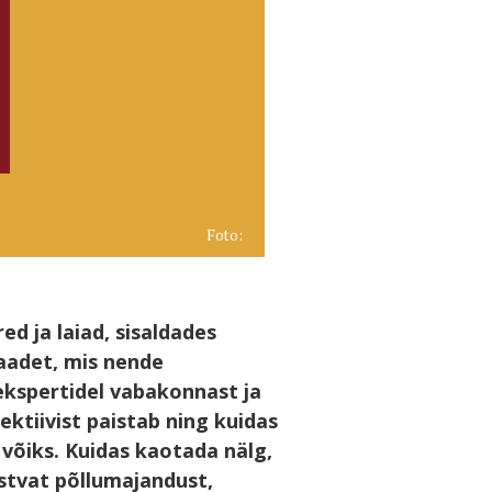
Foto:
d ja laiad, sisaldades
aadet, mis nende
ekspertidel vabakonnast ja
pektiivist paistab ning kuidas
võiks. Kuidas kaotada nälg,
stvat põllumajandust,