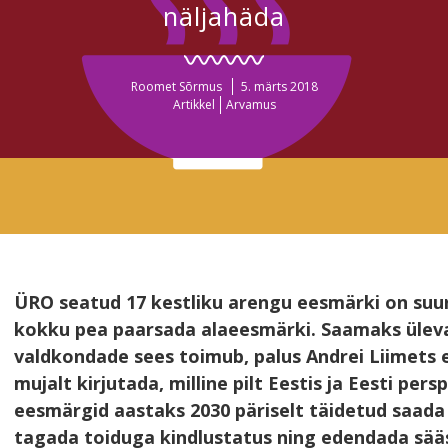
näljahäda
Roomet Sõrmus
5. märts 2018
Artikkel
Arvamus
ÜRO seatud 17 kestliku arengu eesmärki on suure
kokku pea paarsada alaeesmärki. Saamaks ülev
valdkondade sees toimub, palus Andrei Liimets 
mujalt kirjutada, milline pilt Eestis ja Eesti pers
eesmärgid aastaks 2030 päriselt täidetud saada 
tagada toiduga kindlustatus ning edendada sää