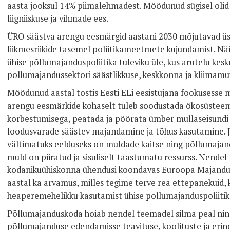
aasta jooksul 14% piimalehmadest. Möödunud sügisel olid 
liigniiskuse ja vihmade ees.
ÜRO säästva arengu eesmärgid aastani 2030 mõjutavad üsna
liikmesriikide tasemel poliitikameetmete kujundamist. Näi
ühise põllumajanduspoliitika tuleviku üle, kus arutelu ke
põllumajandussektori säästlikkuse, keskkonna ja kliimam
Möödunud aastal tõstis Eesti ELi eesistujana fookusesse
arengu eesmärkide kohaselt tuleb soodustada ökosüsteemi
kõrbestumisega, peatada ja pöörata ümber mullaseisundi
loodusvarade säästev majandamine ja tõhus kasutamine. 
vältimatuks eelduseks on muldade kaitse ning põllumajan
muld on piiratud ja sisuliselt taastumatu ressurss. Nende
kodanikuühiskonna ühendusi koondavas Euroopa Majandu
aastal ka arvamus, milles tegime terve rea ettepanekuid,
heaperemehelikku kasutamist ühise põllumajanduspoliiti
Põllumajanduskoda hoiab nendel teemadel silma peal nin
põllumajanduse edendamisse teavituse, koolituste ja erin