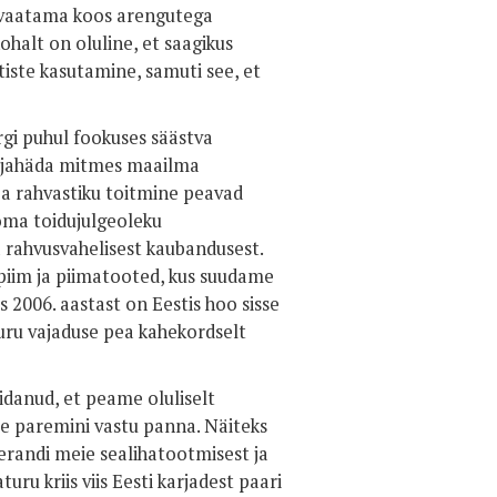
b vaatama koos arengutega
ohalt on oluline, et saagikus
iste kasutamine, samuti see, et
rgi puhul fookuses säästva
äljahäda mitmes maailma
ja rahvastiku toitmine peavad
oma toidujulgeoleku
a rahvusvahelisest kaubandusest.
 piim ja piimatooted, kus suudame
 2006. aastast on Eestis hoo sisse
turu vajaduse pea kahekordselt
äidanud, et peame oluliselt
le paremini vastu panna. Näiteks
erandi meie sealihatootmisest ja
ru kriis viis Eesti karjadest paari