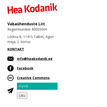
Vabaühenduste Liit
Registrinumber 80005069
Lõõtsa 8, 11415 Tallinn, Aguri
maja, 2. korrus
KONTAKT
info@heakodanik.ee
Facebook
Creative Commons
Email
Liitu