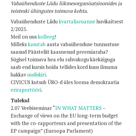
Vabaühenduste Liidu liikmesorganisatsioonides ja
teisteski ühingutes toimuva kohta.
Vabaühenduste Liidu
kvartaliaruanne
huvikaitsest
2/2025.
Meil on uus
kolleeg
!
Milleks
kasutab
aasta vabaühenduse tunnustuse
saanud Päästeliit kaasnenud preemiaraha?
Sügisel toimuva hea elu rahvakogu käekäiguga
saab end kursis hoida tellides kord kuus ilmuma
hakkav
uudiskiri
.
CIVICUS kutsub ÜRO-d üles looma demokraatia
eriraportööri
.
Tulekul
2.07 Veebiseminar “
IN WHAT MATTERS
–
Exchange of views on the EU long-term budget
with the co-rapporteurs and presentation of the
EP campaign” (Euroopa Parlament)