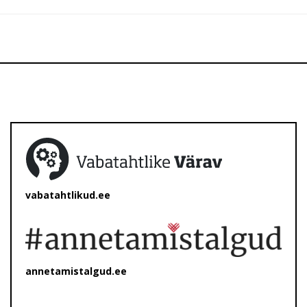
vabatahtlikud.ee
annetamistalgud.ee