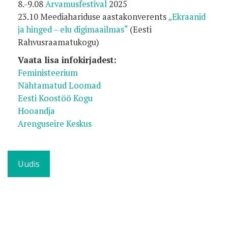
8.-9.08
Arvamusfestival
2025
23.10 Meediahariduse aastakonverents
„Ekraanid
ja hinged – elu digimaailmas“
(Eesti
Rahvusraamatukogu)
Vaata lisa infokirjadest:
Feministeerium
Nähtamatud Loomad
Eesti Koostöö Kogu
Hooandja
Arenguseire Keskus
Uudis