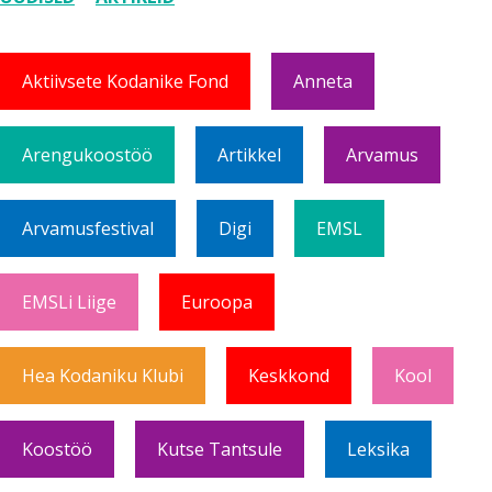
Aktiivsete Kodanike Fond
Anneta
Arengukoostöö
Artikkel
Arvamus
Arvamusfestival
Digi
EMSL
EMSLi Liige
Euroopa
Hea Kodaniku Klubi
Keskkond
Kool
Koostöö
Kutse Tantsule
Leksika