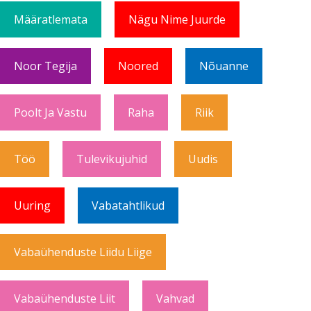
Määratlemata
Nägu Nime Juurde
Noor Tegija
Noored
Nõuanne
Poolt Ja Vastu
Raha
Riik
Töö
Tulevikujuhid
Uudis
Uuring
Vabatahtlikud
Vabaühenduste Liidu Liige
Vabaühenduste Liit
Vahvad