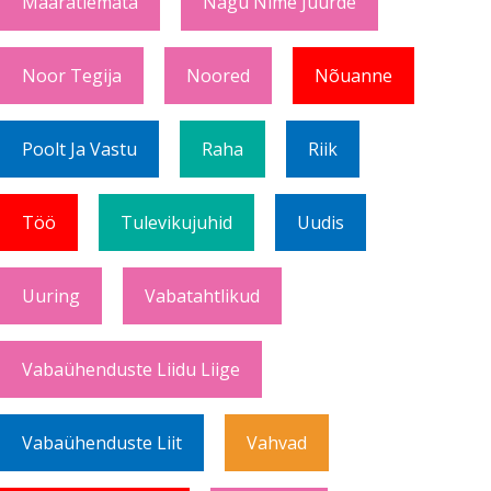
Määratlemata
Nägu Nime Juurde
Noor Tegija
Noored
Nõuanne
Poolt Ja Vastu
Raha
Riik
Töö
Tulevikujuhid
Uudis
Uuring
Vabatahtlikud
Vabaühenduste Liidu Liige
Vabaühenduste Liit
Vahvad