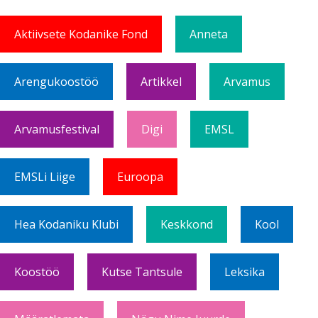
Aktiivsete Kodanike Fond
Anneta
Arengukoostöö
Artikkel
Arvamus
Arvamusfestival
Digi
EMSL
EMSLi Liige
Euroopa
Hea Kodaniku Klubi
Keskkond
Kool
Koostöö
Kutse Tantsule
Leksika