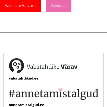
Valimiste Valvurid
Välismaa
vabatahtlikud.ee
annetamistalgud.ee