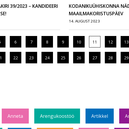
RI 39/2023 – KANDIDEERI
KODANIKUÜHISKONNA NÄDA
SE!
MAAILMAKORISTUSPÄEV
14. AUGUST 2023
5
6
7
8
9
10
11
12
13
1
22
23
24
25
26
27
28
29
Anneta
Arengukoostöö
Artikkel
A