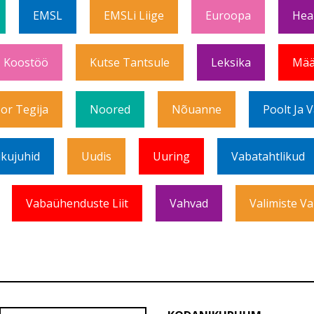
EMSL
EMSLi Liige
Euroopa
Hea
Koostöö
Kutse Tantsule
Leksika
Mää
or Tegija
Noored
Nõuanne
Poolt Ja 
ikujuhid
Uudis
Uuring
Vabatahtlikud
Vabaühenduste Liit
Vahvad
Valimiste Va