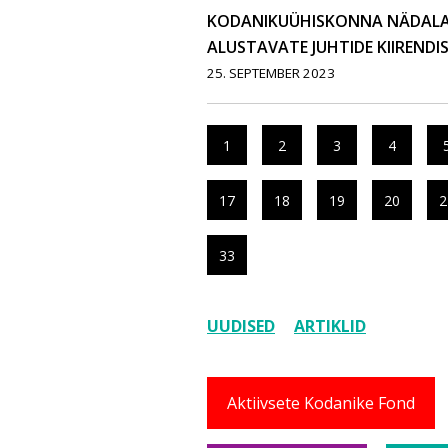
KODANIKUÜHISKONNA NÄDALAKI
ALUSTAVATE JUHTIDE KIIRENDIS
25. SEPTEMBER 2023
1
2
3
4
17
18
19
20
2
33
UUDISED
ARTIKLID
Aktiivsete Kodanike Fond