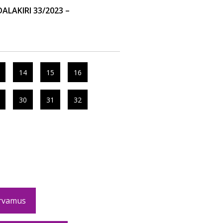
LAKIRI 33/2023 –
14
15
16
30
31
32
rvamus