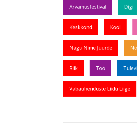
Arvamusfestival
Digi
Keskkond
Kool
Nägu Nime Juurde
No
Riik
Töö
Tulev
Vabaühenduste Liidu Liige