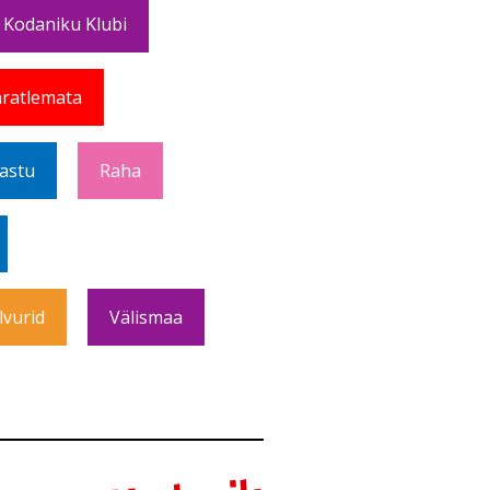
 Kodaniku Klubi
ratlemata
Vastu
Raha
lvurid
Välismaa