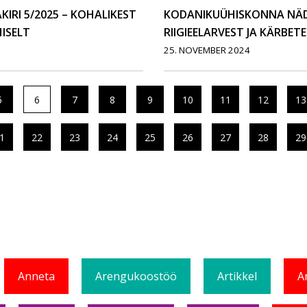
RI 5/2025 – KOHALIKEST
KODANIKUÜHISKONNA NÄDA
ISELT
RIIGIEELARVEST JA KÄRBET
25. NOVEMBER 2024
5
6
7
8
9
10
11
12
13
1
22
23
24
25
26
27
28
29
Anneta
Arengukoostöö
Artikkel
A