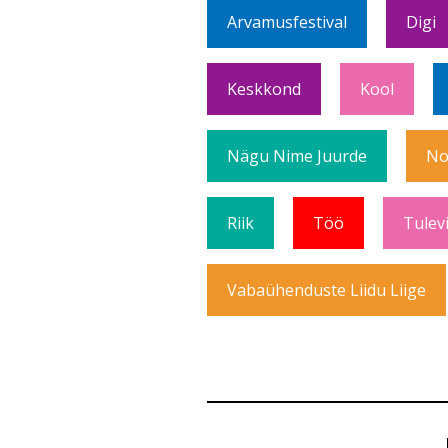
Arvamusfestival
Digi
Keskkond
Kool
Nägu Nime Juurde
No
Riik
Töö
Tulev
Vabaühenduste Liidu Liige