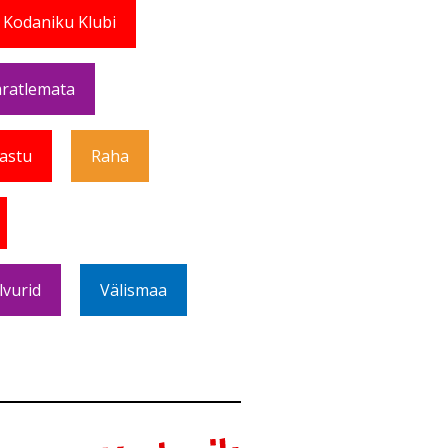
 Kodaniku Klubi
ratlemata
Vastu
Raha
lvurid
Välismaa