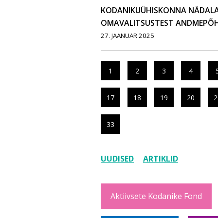
KODANIKUÜHISKONNA NÄDALAKI
OMAVALITSUSTEST ANDMEPÕH
27. JAANUAR 2025
1
2
3
4
17
18
19
20
2
33
UUDISED
ARTIKLID
Aktiivsete Kodanike Fond