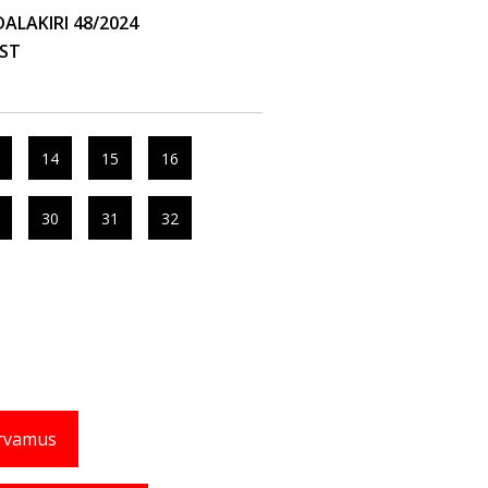
LAKIRI 48/2024
EST
14
15
16
30
31
32
rvamus