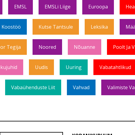
EMSL
EMSLi Liige
Euroopa
Hea
Koostöö
Kutse Tantsule
Leksika
Mää
or Tegija
Noored
Nõuanne
Poolt Ja 
ikujuhid
Uudis
Uuring
Vabatahtlikud
Vabaühenduste Liit
Vahvad
Valimiste Va