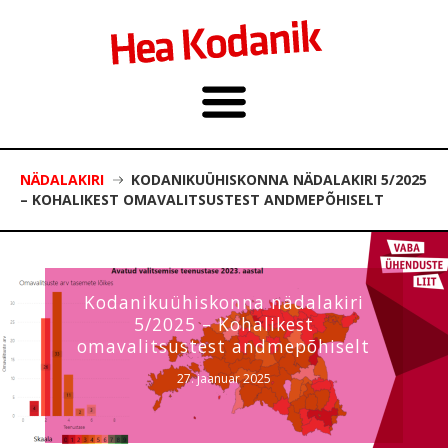
NÄDALAKIRI
KODANIKUÜHISKONNA NÄDALAKIRI 5/2025
– KOHALIKEST OMAVALITSUSTEST ANDMEPÕHISELT
Kodanikuühiskonna nädalakiri
5/2025 – Kohalikest
omavalitsustest andmepõhiselt
27. jaanuar 2025