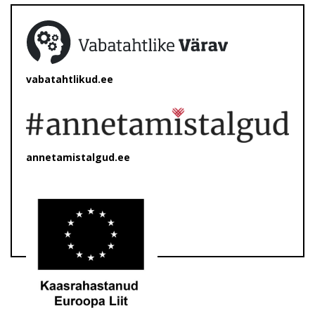
vabatahtlikud.ee
annetamistalgud.ee