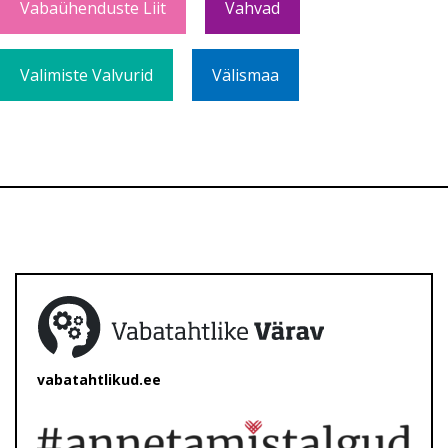
Vabaühenduste Liit
Vahvad
Valimiste Valvurid
Välismaa
vabatahtlikud.ee