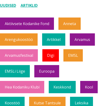
UUDISED
ARTIKLID
Aktiivsete Kodanike Fond
Anneta
Arengukoostöö
Artikkel
Arvamus
Arvamusfestival
Digi
EMSL
EMSLi Liige
Euroopa
Hea Kodaniku Klubi
Keskkond
Kool
Koostöö
Kutse Tantsule
Leksika