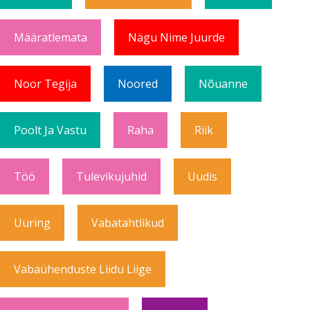
Määratlemata
Nägu Nime Juurde
Noor Tegija
Noored
Nõuanne
Poolt Ja Vastu
Raha
Riik
Töö
Tulevikujuhid
Uudis
Uuring
Vabatahtlikud
Vabaühenduste Liidu Liige