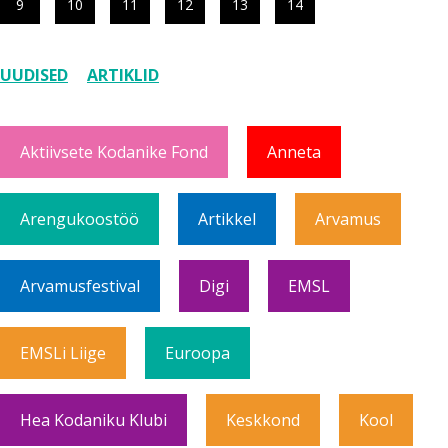
9
10
11
12
13
14
UUDISED
ARTIKLID
Aktiivsete Kodanike Fond
Anneta
Arengukoostöö
Artikkel
Arvamus
Arvamusfestival
Digi
EMSL
EMSLi Liige
Euroopa
Hea Kodaniku Klubi
Keskkond
Kool