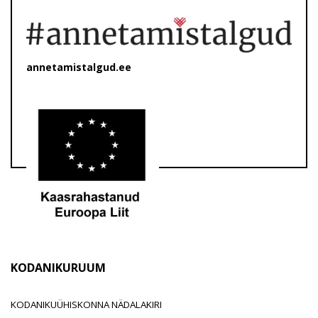
annetamistalgud.ee
KODANIKURUUM
KODANIKUÜHISKONNA NÄDALAKIRI