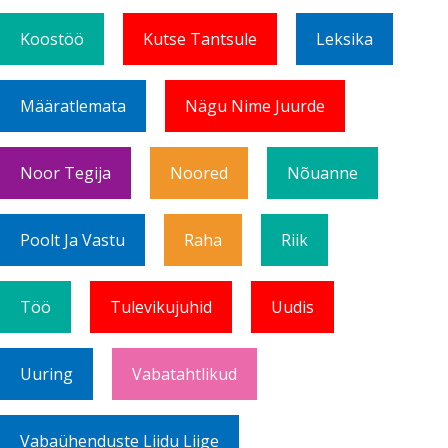
Koostöö
Kutse Tantsule
Leksika
Määratlemata
Nägu Nime Juurde
Noor Tegija
Noored
Nõuanne
Poolt Ja Vastu
Raha
Riik
Töö
Tulevikujuhid
Uudis
Uuring
Vabatahtlikud
Vabaühenduste Liidu Liige