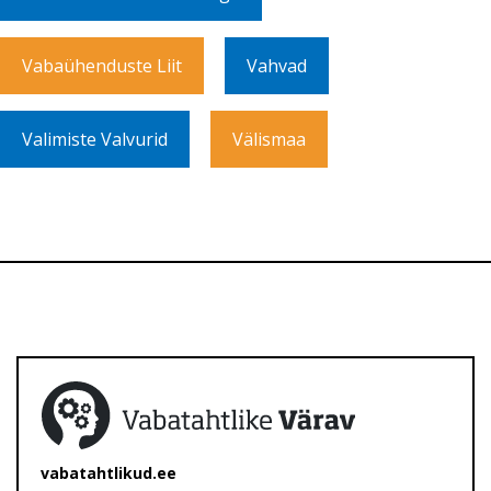
Vabaühenduste Liit
Vahvad
Valimiste Valvurid
Välismaa
vabatahtlikud.ee