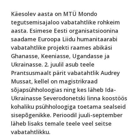
Käesolev aasta on MTÜ Mondo
tegutsemisajaloo vabatahtlike rohkeim
aasta. Esimese Eesti organisatsioonina
saadame Euroopa Liidu humanitaarabi
vabatahtlike projekti raames abikäsi
Ghanasse, Keeniasse, Ugandasse ja
Ukrainasse.
2. juulil asub teele
Prantsusmaalt pärit vabatahtlik Audrey
Mussat, kellel on magistrikraad
sõjapsühholoogias ning kes läheb Ida-
Ukrainasse Severodonetski linna koostöös
kohaliku psühholoogiga toetama sealseid
sisepõgenikke. Perioodil juuli-september
läheb lisaks temale teele veel seitse
vabatahtlikku.