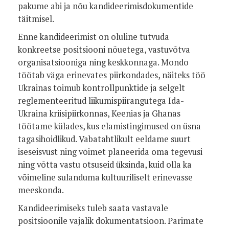
pakume abi ja nõu kandideerimisdokumentide
täitmisel.
Enne kandideerimist on oluline tutvuda
konkreetse positsiooni nõuetega, vastuvõtva
organisatsiooniga ning keskkonnaga. Mondo
töötab väga erinevates piirkondades, näiteks töö
Ukrainas toimub kontrollpunktide ja selgelt
reglementeeritud liikumispiirangutega Ida-
Ukraina kriisipiirkonnas, Keenias ja Ghanas
töötame külades, kus elamistingimused on üsna
tagasihoidlikud. Vabatahtlikult eeldame suurt
iseseisvust ning võimet planeerida oma tegevusi
ning võtta vastu otsuseid üksinda, kuid olla ka
võimeline sulanduma kultuuriliselt erinevasse
meeskonda.
Kandideerimiseks tuleb saata vastavale
positsioonile vajalik dokumentatsioon. Parimate