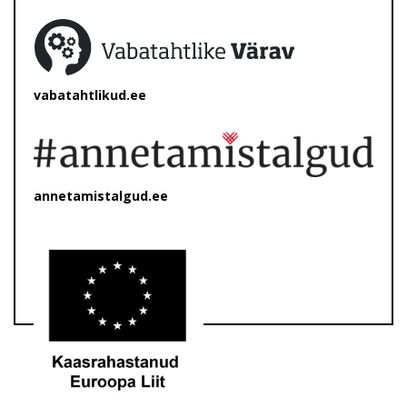
vabatahtlikud.ee
annetamistalgud.ee