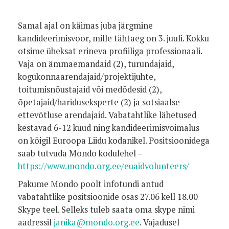
Samal ajal on käimas juba järgmine
kandideerimisvoor, mille tähtaeg on 3. juuli. Kokku
otsime üheksat erineva profiiliga professionaali.
Vaja on ämmaemandaid (2), turundajaid,
kogukonnaarendajaid/projektijuhte,
toitumisnõustajaid või medõdesid (2),
õpetajaid/hariduseksperte (2) ja sotsiaalse
ettevõtluse arendajaid.
Vabatahtlike lähetused
kestavad 6-12 kuud ning kandideerimisvõimalus
on kõigil Euroopa Liidu kodanikel.
Positsioonidega
saab tutvuda Mondo kodulehel –
https://www.mondo.org.ee/euaidvolunteers/
Pakume Mondo poolt infotundi antud
vabatahtlike positsioonide osas 27.06 kell 18.00
Skype teel. Selleks tuleb saata oma skype nimi
aadressil
janika@mondo.org.ee
. Vajadusel