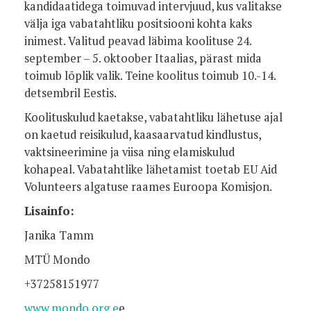
kandidaatidega toimuvad intervjuud, kus valitakse
välja iga vabatahtliku positsiooni kohta kaks
inimest. Valitud peavad läbima koolituse 24.
september – 5. oktoober Itaalias, pärast mida
toimub lõplik valik. Teine koolitus toimub 10.-14.
detsembril Eestis.
Koolituskulud kaetakse, vabatahtliku lähetuse ajal
on kaetud reisikulud, kaasaarvatud kindlustus,
vaktsineerimine ja viisa ning elamiskulud
kohapeal. Vabatahtlike lähetamist toetab EU Aid
Volunteers algatuse raames Euroopa Komisjon.
Lisainfo:
Janika Tamm
MTÜ Mondo
+37258151977
www.mondo.org.e
e