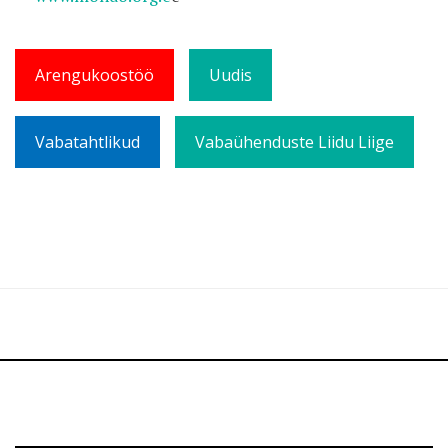
Arengukoostöö
Uudis
Vabatahtlikud
Vabaühenduste Liidu Liige