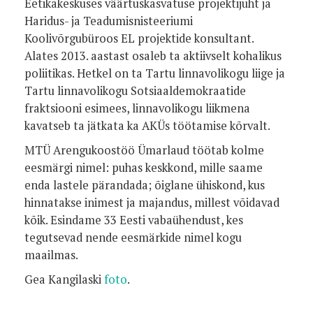
Eetikakeskuses väärtuskasvatuse projektijuht ja
Haridus- ja Teadumisnisteeriumi
Koolivõrgubüroos EL projektide konsultant.
Alates 2013. aastast osaleb ta aktiivselt kohalikus
poliitikas. Hetkel on ta Tartu linnavolikogu liige ja
Tartu linnavolikogu Sotsiaaldemokraatide
fraktsiooni esimees, linnavolikogu liikmena
kavatseb ta jätkata ka AKÜs töötamise kõrvalt.
MTÜ Arengukoostöö Ümarlaud töötab kolme
eesmärgi nimel: puhas keskkond, mille saame
enda lastele pärandada; õiglane ühiskond, kus
hinnatakse inimest ja majandus, millest võidavad
kõik. Esindame 33 Eesti vabaühendust, kes
tegutsevad nende eesmärkide nimel kogu
maailmas.
Gea Kangilaski
foto
.