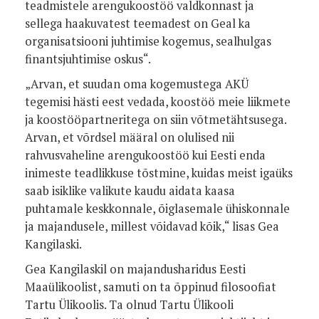
teadmistele arengukoostöö valdkonnast ja
sellega haakuvatest teemadest on Geal ka
organisatsiooni juhtimise kogemus, sealhulgas
finantsjuhtimise oskus“.
„Arvan, et suudan oma kogemustega AKÜ
tegemisi hästi eest vedada, koostöö meie liikmete
ja koostööpartneritega on siin võtmetähtsusega.
Arvan, et võrdsel määral on olulised nii
rahvusvaheline arengukoostöö kui Eesti enda
inimeste teadlikkuse tõstmine, kuidas meist igaüks
saab isiklike valikute kaudu aidata kaasa
puhtamale keskkonnale, õiglasemale ühiskonnale
ja majandusele, millest võidavad kõik,“ lisas Gea
Kangilaski.
Gea Kangilaskil on majandusharidus Eesti
Maaülikoolist, samuti on ta õppinud filosoofiat
Tartu Ülikoolis. Ta olnud Tartu Ülikooli