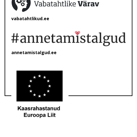
vabatahtlikud.ee
annetamistalgud.ee