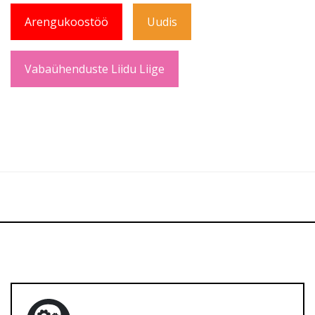
Arengukoostöö
Uudis
Vabaühenduste Liidu Liige