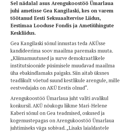
Sel nädalal asus Arengukoostöö Ümarlaua
juhi ametisse Gea Kangilaski, kes on varem
töötanud Eesti Seksuaaltervise Liidus,
Eestimaa Looduse Fondis ja Ametiühingute
Keskliidus.
Gea Kangilaski sõnul innustas teda AKÜsse
kandideerima soov maailma paremaks muuta.
„Kliimamuutused ja surve demokraatlikele
institutsioonide püsimisele muudavad maailma
üha ebakindlamaks paigaks. Siin aitab üksnes
teadlikult võetud suund kestlikule arengule, mille
eestvedajaks on AKÜ Eestis olnud“.
Arengukoostöö Ümarlaua juht valiti avalikul
konkursil. AKÜ nõukogu liikme Mari-Helene
Kaberi sõnul on Gea teadmised, oskused ja
kogemustepagas on Arengukoostöö Ümarlaua
juhtimiseks väga sobivad. „Lisaks laialdastele