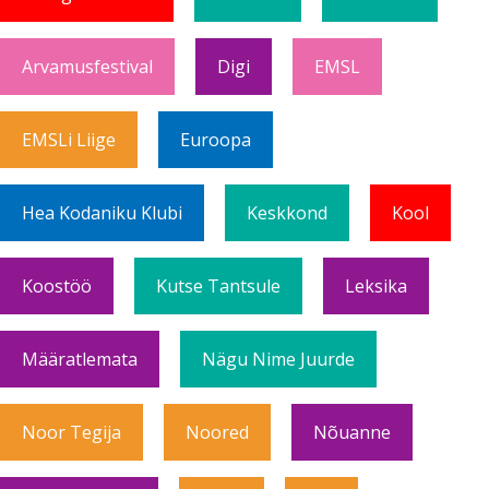
Arvamusfestival
Digi
EMSL
EMSLi Liige
Euroopa
Hea Kodaniku Klubi
Keskkond
Kool
Koostöö
Kutse Tantsule
Leksika
Määratlemata
Nägu Nime Juurde
Noor Tegija
Noored
Nõuanne