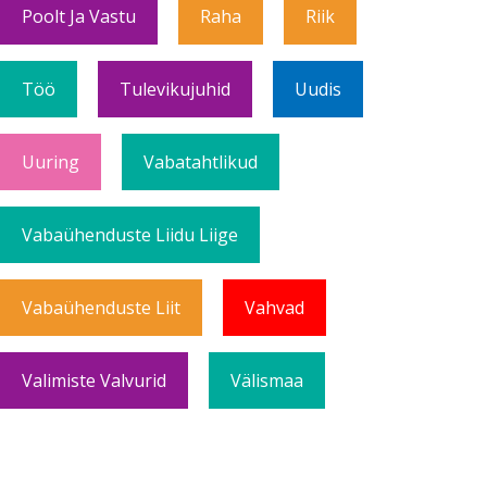
Poolt Ja Vastu
Raha
Riik
Töö
Tulevikujuhid
Uudis
Uuring
Vabatahtlikud
Vabaühenduste Liidu Liige
Vabaühenduste Liit
Vahvad
Valimiste Valvurid
Välismaa