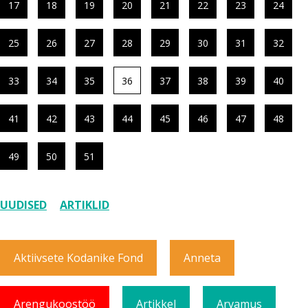
17
18
19
20
21
22
23
24
25
26
27
28
29
30
31
32
33
34
35
36
37
38
39
40
41
42
43
44
45
46
47
48
49
50
51
UUDISED
ARTIKLID
Aktiivsete Kodanike Fond
Anneta
Arengukoostöö
Artikkel
Arvamus