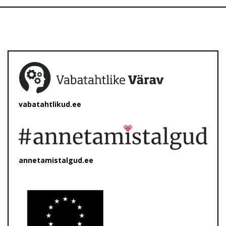
vabatahtlikud.ee
annetamistalgud.ee