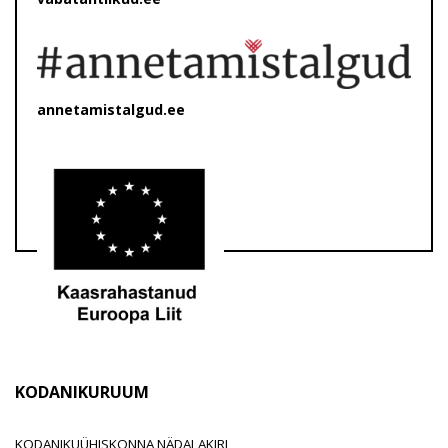
annetamistalgud.ee
KODANIKURUUM
KODANIKUÜHISKONNA NÄDALAKIRI