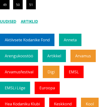
49
50
51
UUDISED
ARTIKLID
Aktiivsete Kodanike Fond
Anneta
Arengukoostöö
Artikkel
Arvamus
Arvamusfestival
Digi
EMSL
EMSLi Liige
Euroopa
Hea Kodaniku Klubi
Keskkond
Kool