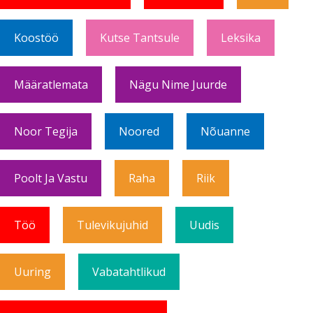
Koostöö
Kutse Tantsule
Leksika
Määratlemata
Nägu Nime Juurde
Noor Tegija
Noored
Nõuanne
Poolt Ja Vastu
Raha
Riik
Töö
Tulevikujuhid
Uudis
Uuring
Vabatahtlikud