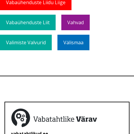
Vabaühenduste Liidu Liige
Vabaühenduste Liit
Vahvad
Valimiste Valvurid
Välismaa
vabatahtlikud.ee