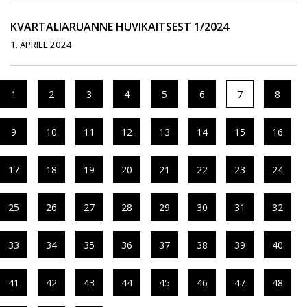
KVARTALIARUANNE HUVIKAITSEST 1/2024
1. APRILL 2024
1
2
3
4
5
6
7
8
9
10
11
12
13
14
15
16
17
18
19
20
21
22
23
24
25
26
27
28
29
30
31
32
33
34
35
36
37
38
39
40
41
42
43
44
45
46
47
48