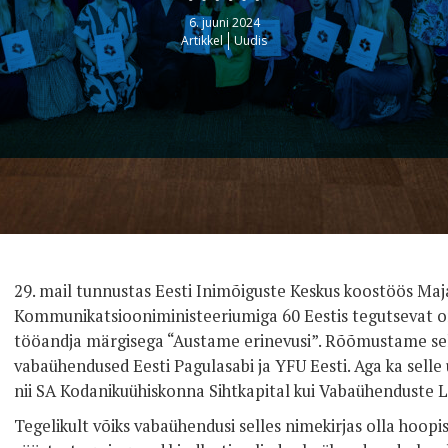
6. juuni 2024
Artikkel
Uudis
29. mail tunnustas Eesti Inimõiguste Keskus koostöös Maj
Kommunikatsiooniministeeriumiga 60 Eestis tegutsevat o
tööandja märgisega “Austame erinevusi”. Rõõmustame sell
vabaühendused Eesti Pagulasabi ja YFU Eesti. Aga ka selle
nii SA Kodanikuühiskonna Sihtkapital kui Vabaühenduste Li
Tegelikult võiks vabaühendusi selles nimekirjas olla hoop