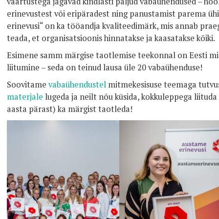
väärtustega
jagavad kindlasti paljud vabaühendused – ho
erinevustest või eripäradest ning panustamist parema ü
erinevusi“ on ka tööandja kvaliteedimärk, mis annab praeg
teada, et organisatsioonis hinnatakse ja kaasatakse kõiki.
Esimene samm märgise taotlemise teekonnal on Eesti m
liitumine – seda on teinud lausa üle 20 vabaühenduse!
Soovitame
vabaühendustel
mitmekesisuse teemaga tutvu
materjale
lugeda ja neilt nõu küsida, kokkuleppega liituda
aasta pärast) ka märgist taotleda!