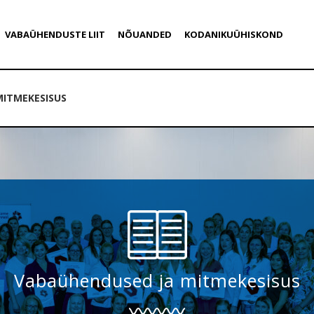
VABAÜHENDUSTE LIIT
NÕUANDED
KODANIKUÜHISKOND
MITMEKESISUS
Vabaühendused ja mitmekesisus