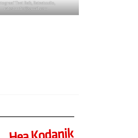
tograaf Teet Raik, Ratestuudio,
ratestuudio@gmail.com