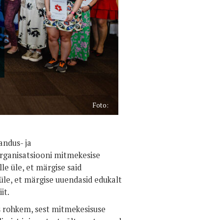
Foto:
andus- ja
rganisatsiooni mitmekesise
e üle, et märgise said
 üle, et märgise uuendasid edukalt
it.
is rohkem, sest mitmekesisuse