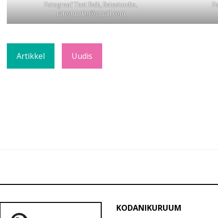
Fotograaf Teet Raik, Ratestuudio,
Fo
ratestuudio@gmail.com
Artikkel
Uudis
KODANIKURUUM