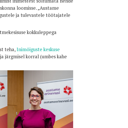
olimist inimestest sõltumata nende
hiskonna loomisse. „Austame
ustele ja tulevastele töötajatele
itmekesisuse kokkuleppega
st teha,
Inimõiguste keskuse
 ja järgmisel korral (umbes kahe