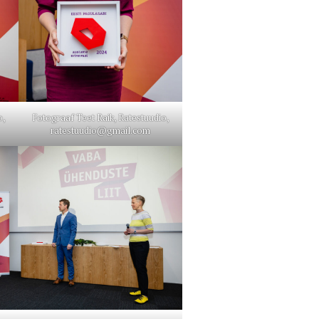
o,
Fotograaf Teet Raik, Ratestuudio,
ratestuudio@gmail.com