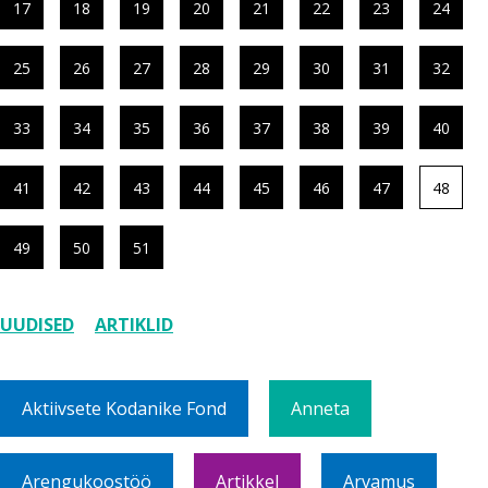
17
18
19
20
21
22
23
24
25
26
27
28
29
30
31
32
33
34
35
36
37
38
39
40
41
42
43
44
45
46
47
48
49
50
51
UUDISED
ARTIKLID
Aktiivsete Kodanike Fond
Anneta
Arengukoostöö
Artikkel
Arvamus