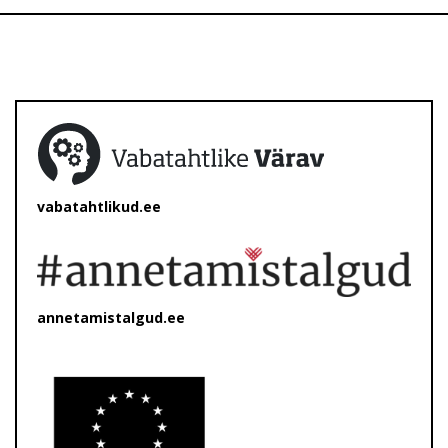
vabatahtlikud.ee
annetamistalgud.ee