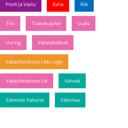
Poolt Ja Vastu
Raha
Riik
Töö
Tulevikujuhid
Uudis
Uuring
Vabatahtlikud
Vabaühenduste Liidu Liige
Vabaühenduste Liit
Vahvad
Valimiste Valvurid
Välismaa