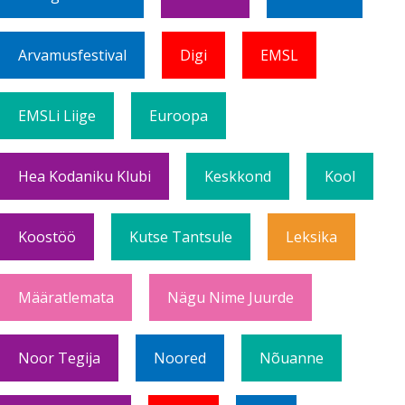
Arvamusfestival
Digi
EMSL
EMSLi Liige
Euroopa
Hea Kodaniku Klubi
Keskkond
Kool
Koostöö
Kutse Tantsule
Leksika
Määratlemata
Nägu Nime Juurde
Noor Tegija
Noored
Nõuanne