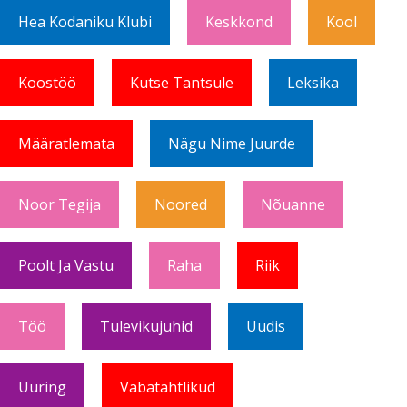
Hea Kodaniku Klubi
Keskkond
Kool
Koostöö
Kutse Tantsule
Leksika
Määratlemata
Nägu Nime Juurde
Noor Tegija
Noored
Nõuanne
Poolt Ja Vastu
Raha
Riik
Töö
Tulevikujuhid
Uudis
Uuring
Vabatahtlikud