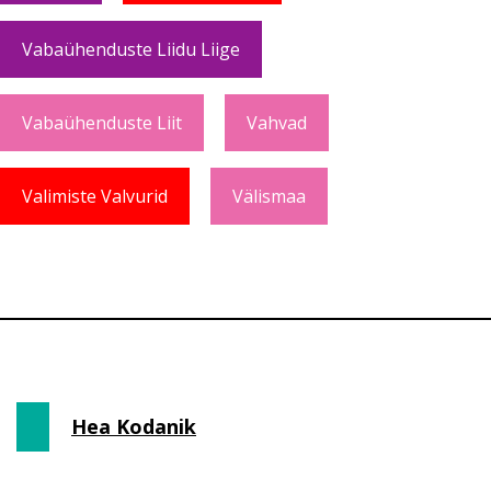
Vabaühenduste Liidu Liige
Vabaühenduste Liit
Vahvad
Valimiste Valvurid
Välismaa
Hea Kodanik