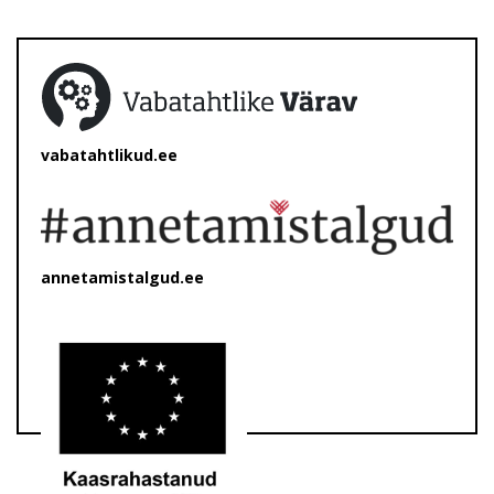
vabatahtlikud.ee
annetamistalgud.ee