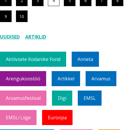
1
2
3
4
5
6
7
8
9
10
UUDISED
ARTIKLID
Aktiivsete Kodanike Fond
Anneta
Arengukoostöö
Artikkel
Arvamus
Arvamusfestival
Digi
EMSL
EMSLi Liige
Euroopa