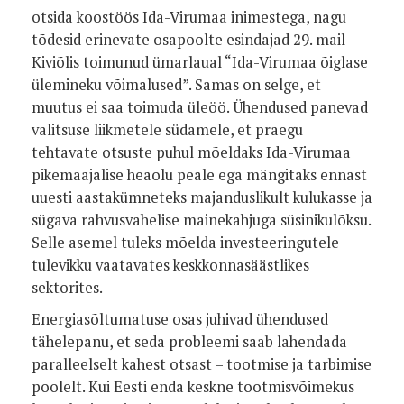
otsida koostöös Ida-Virumaa inimestega, nagu
tõdesid erinevate osapoolte esindajad 29. mail
Kiviõlis toimunud ümarlaual “Ida-Virumaa õiglase
ülemineku võimalused”. Samas on selge, et
muutus ei saa toimuda üleöö. Ühendused panevad
valitsuse liikmetele südamele, et praegu
tehtavate otsuste puhul mõeldaks Ida-Virumaa
pikemaajalise heaolu peale ega mängitaks ennast
uuesti aastakümneteks majanduslikult kulukasse ja
sügava rahvusvahelise mainekahjuga süsinikulõksu.
Selle asemel tuleks mõelda investeeringutele
tulevikku vaatavates keskkonnasäästlikes
sektorites.
Energiasõltumatuse osas juhivad ühendused
tähelepanu, et seda probleemi saab lahendada
paralleelselt kahest otsast – tootmise ja tarbimise
poolelt. Kui Eesti enda keskne tootmisvõimekus