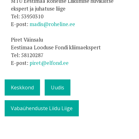
MTÜ Eestimaa Rohelise Liikumise huvikaitse
ekspert ja juhatuse liige
Tel: 53950310
E-post:
madis@roheline.ee
Piret Väinsalu
Eestimaa Looduse Fondi kliimaekspert
Tel: 58120287
E-post:
piret@elfond.ee
Keskkond
Uudis
Vabaühenduste Liidu Liige