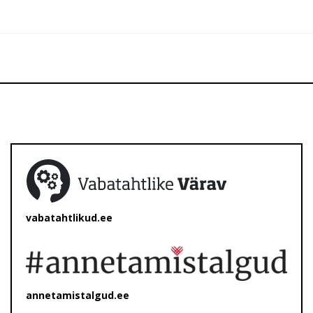
vabatahtlikud.ee
annetamistalgud.ee