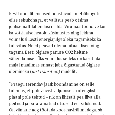
Keskkonnaühendused nõustuvad ametiühingute
eilse seisukohaga, et valitsus peab otsima
jõulisemalt lahendusi nii Ida-Virumaa tööhõive kui
ka sotsiaalse heaolu küsimustes ning leidma
võimalusi Eesti energiajulgeoleku tagamiseks ka
tulevikus. Need peavad olema pikaajalised ning
tagama Eesti õiglase panuse CO2 heitme
vähendamisel. Üks võimalus selleks on kasutada
mujal maailmas ennast juba õigustanud õiglase
ülemineku (
just transition)
mudelit.
“Praegu terendav järsk koondamine on selle
tulemus, et põlevkivist väljumise strateegilist
plaani pole tehtud – riik on lihtsalt pea liiva alla
peitnud ja paratamatuid otsuseid edasi lükanud.
On viimane aeg töötada koos huvirühmadega, sh