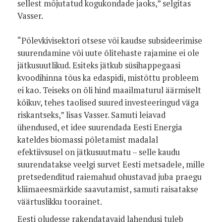
sellest mõjutatud kogukondade jaoks,” selgitas
Vasser.
“Põlevkivisektori otsese või kaudse subsideerimise
suurendamine või uute õlitehaste rajamine ei ole
jätkusuutlikud. Esiteks jätkub süsihappegaasi
kvoodihinna tõus ka edaspidi, mistõttu probleem
ei kao. Teiseks on õli hind maailmaturul äärmiselt
kõikuv, tehes taolised suured investeeringud väga
riskantseks,” lisas Vasser. Samuti leiavad
ühendused, et idee suurendada Eesti Energia
kateldes biomassi põletamist madalal
efektiivsusel on jätkusuutmatu – selle kaudu
suurendatakse veelgi survet Eesti metsadele, mille
pretsedenditud raiemahud ohustavad juba praegu
kliimaeesmärkide saavutamist, samuti raisatakse
väärtuslikku toorainet.
Eesti oludesse rakendatavaid lahendusi tuleb