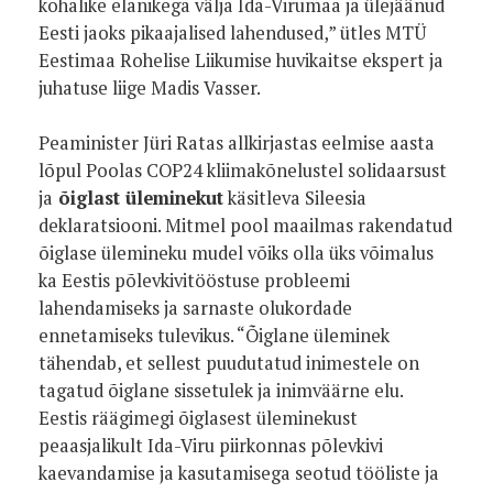
kohalike elanikega välja Ida-Virumaa ja ülejäänud
Eesti jaoks pikaajalised lahendused,” ütles MTÜ
Eestimaa Rohelise Liikumise huvikaitse ekspert ja
juhatuse liige Madis Vasser.
Peaminister Jüri Ratas allkirjastas eelmise aasta
lõpul Poolas COP24 kliimakõnelustel solidaarsust
ja
õiglast üleminekut
käsitleva Sileesia
deklaratsiooni. Mitmel pool maailmas rakendatud
õiglase ülemineku mudel võiks olla üks võimalus
ka Eestis põlevkivitööstuse probleemi
lahendamiseks ja sarnaste olukordade
ennetamiseks tulevikus. “Õiglane üleminek
tähendab, et sellest puudutatud inimestele on
tagatud õiglane sissetulek ja inimväärne elu.
Eestis räägimegi õiglasest üleminekust
peaasjalikult Ida-Viru piirkonnas põlevkivi
kaevandamise ja kasutamisega seotud tööliste ja