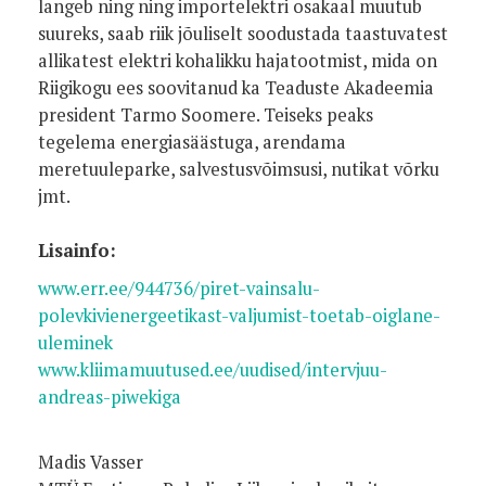
langeb ning ning importelektri osakaal muutub
suureks, saab riik jõuliselt soodustada taastuvatest
allikatest elektri kohalikku hajatootmist, mida on
Riigikogu ees soovitanud ka Teaduste Akadeemia
president Tarmo Soomere. Teiseks peaks
tegelema energiasäästuga, arendama
meretuuleparke, salvestusvõimsusi, nutikat võrku
jmt.
Lisainfo:
www.err.ee/944736/piret-vainsalu-
polevkivienergeetikast-valjumist-toetab-oiglane-
uleminek
www.kliimamuutused.ee/uudised/intervjuu-
andreas-piwekiga
Madis Vasser