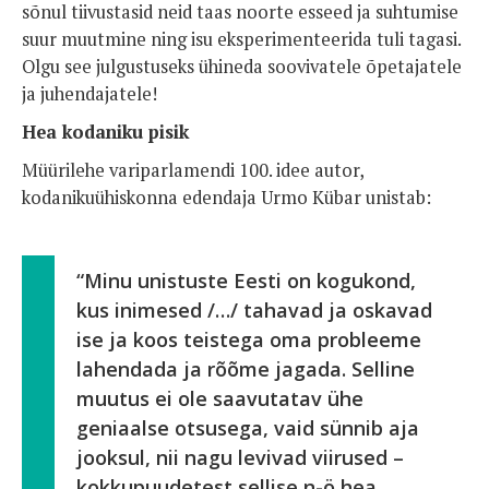
sõnul tiivustasid neid taas noorte esseed ja suhtumise
suur muutmine ning isu eksperimenteerida tuli tagasi.
Olgu see julgustuseks ühineda soovivatele õpetajatele
ja juhendajatele!
Hea kodaniku pisik
Müürilehe variparlamendi 100. idee autor,
kodanikuühiskonna edendaja Urmo Kübar unistab:
“Minu unistuste Eesti on kogukond,
kus inimesed /…/ tahavad ja oskavad
ise ja koos teistega oma probleeme
lahendada ja rõõme jagada. Selline
muutus ei ole saavutatav ühe
geniaalse otsusega, vaid sünnib aja
jooksul, nii nagu levivad viirused –
kokkupuudetest sellise n-ö hea