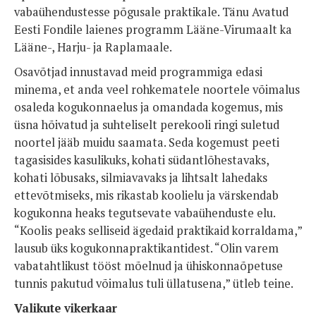
vabaühendustesse põgusale praktikale. Tänu Avatud
Eesti Fondile laienes programm Lääne-Virumaalt ka
Lääne-, Harju- ja Raplamaale.
Osavõtjad innustavad meid programmiga edasi
minema, et anda veel rohkematele noortele võimalus
osaleda kogukonnaelus ja omandada kogemus, mis
üsna hõivatud ja suhteliselt perekooli ringi suletud
noortel jääb muidu saamata. Seda kogemust peeti
tagasisides kasulikuks, kohati südantlõhestavaks,
kohati lõbusaks, silmiavavaks ja lihtsalt lahedaks
ettevõtmiseks, mis rikastab koolielu ja värskendab
kogukonna heaks tegutsevate vabaühenduste elu.
“Koolis peaks selliseid ägedaid praktikaid korraldama,”
lausub üks kogukonnapraktikantidest. “Olin varem
vabatahtlikust tööst mõelnud ja ühiskonnaõpetuse
tunnis pakutud võimalus tuli üllatusena,” ütleb teine.
Valikute vikerkaar