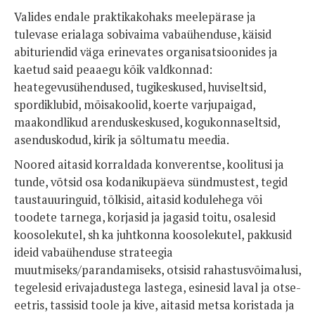
Valides endale praktikakohaks meelepärase ja
tulevase erialaga sobivaima vabaühenduse, käisid
abituriendid väga erinevates organisatsioonides ja
kaetud said peaaegu kõik valdkonnad:
heategevusühendused, tugikeskused, huviseltsid,
spordiklubid, mõisakoolid, koerte varjupaigad,
maakondlikud arenduskeskused, kogukonnaseltsid,
asenduskodud, kirik ja sõltumatu meedia.
Noored aitasid korraldada konverentse, koolitusi ja
tunde, võtsid osa kodanikupäeva sündmustest, tegid
taustauuringuid, tõlkisid, aitasid kodulehega või
toodete tarnega, korjasid ja jagasid toitu, osalesid
koosolekutel, sh ka juhtkonna koosolekutel, pakkusid
ideid vabaühenduse strateegia
muutmiseks/parandamiseks, otsisid rahastusvõimalusi,
tegelesid erivajadustega lastega, esinesid laval ja otse-
eetris, tassisid toole ja kive, aitasid metsa koristada ja