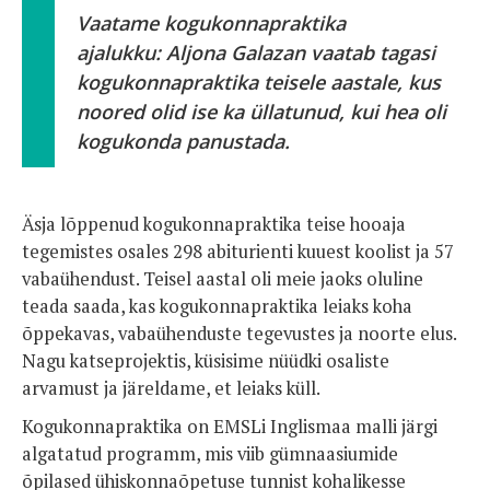
Vaatame kogukonnapraktika
ajalukku: Aljona Galazan vaatab tagasi
kogukonnapraktika teisele aastale, kus
noored olid ise ka üllatunud, kui hea oli
kogukonda panustada.
Äsja lõppenud kogukonnapraktika teise hooaja
tegemistes osales 298 abiturienti kuuest koolist ja 57
vabaühendust. Teisel aastal oli meie jaoks oluline
teada saada, kas kogukonnapraktika leiaks koha
õppekavas, vabaühenduste tegevustes ja noorte elus.
Nagu katseprojektis, küsisime nüüdki osaliste
arvamust ja järeldame, et leiaks küll.
Kogukonnapraktika on EMSLi Inglismaa malli järgi
algatatud programm, mis viib gümnaasiumide
õpilased ühiskonnaõpetuse tunnist kohalikesse