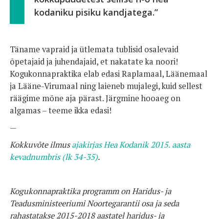
kodaniku pisiku kandjatega.”
Täname vapraid ja ütlemata tublisid osalevaid
õpetajaid ja juhendajaid, et nakatate ka noori!
Kogukonnapraktika elab edasi Raplamaal, Läänemaal
ja Lääne-Virumaal ning laieneb mujalegi, kuid sellest
räägime mõne aja pärast. Järgmine hooaeg on
algamas – teeme ikka edasi!
—
Kokkuvõte ilmus
ajakirjas Hea Kodanik 2015. aasta
kevadnumbris (lk 34-35)
.
Kogukonnapraktika programm on Haridus- ja
Teadusministeeriumi Noortegarantii osa ja seda
rahastatakse 2015-2018 aastatel haridus- ja