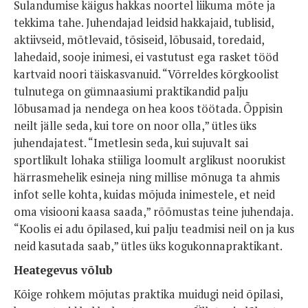
Sulandumise käigus hakkas noortel liikuma mõte ja
tekkima tahe. Juhendajad leidsid hakkajaid, tublisid,
aktiivseid, mõtlevaid, tõsiseid, lõbusaid, toredaid,
lahedaid, sooje inimesi, ei vastutust ega rasket tööd
kartvaid noori täiskasvanuid. “Võrreldes kõrgkoolist
tulnutega on gümnaasiumi praktikandid palju
lõbusamad ja nendega on hea koos töötada. Õppisin
neilt jälle seda, kui tore on noor olla,” ütles üks
juhendajatest. “Imetlesin seda, kui sujuvalt sai
sportlikult lohaka stiiliga loomult arglikust noorukist
härrasmehelik esineja ning millise mõnuga ta ahmis
infot selle kohta, kuidas mõjuda inimestele, et neid
oma visiooni kaasa saada,” rõõmustas teine juhendaja.
“Koolis ei adu õpilased, kui palju teadmisi neil on ja kus
neid kasutada saab,” ütles üks kogukonnapraktikant.
Heategevus võlub
Kõige rohkem mõjutas praktika muidugi neid õpilasi,