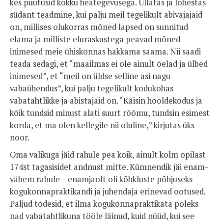
kes puutusid kokku heategevusega. Üllatas ja lõhestas
südant teadmine, kui palju meil tegelikult abivajajaid
on, millises olukorras mõned lapsed on sunnitud
elama ja milliste eluraskustega peavad mõned
inimesed meie ühiskonnas hakkama saama. Nii saadi
teada sedagi, et “maailmas ei ole ainult õelad ja ülbed
inimesed”, et “meil on üldse selline asi nagu
vabaühendus”, kui palju tegelikult kodukohas
vabatahtlikke ja abistajaid on. “Käisin hooldekodus ja
kõik tundsid minust alati suurt rõõmu, tundsin esimest
korda, et ma olen kellegile nii oluline,” kirjutas üks
noor.
Oma valikuga jäid rahule pea kõik, ainult kolm õpilast
174st tagasisidet andnust mitte. Kümnendik jäi enam-
vähem rahule – enamjaolt oli kõhkluste põhjuseks
kogukonnapraktikandi ja juhendaja erinevad ootused.
Paljud tõdesid, et ilma kogukonnapraktikata poleks
nad vabatahtlikuna tööle läinud, kuid nüüd, kui see