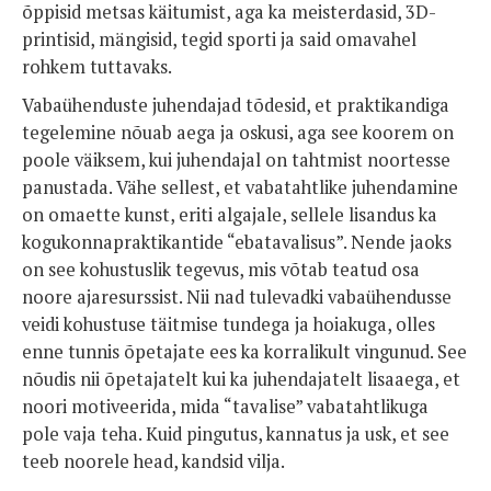
õppisid metsas käitumist, aga ka meisterdasid, 3D-
printisid, mängisid, tegid sporti ja said omavahel
rohkem tuttavaks.
Vabaühenduste juhendajad tõdesid, et praktikandiga
tegelemine nõuab aega ja oskusi, aga see koorem on
poole väiksem, kui juhendajal on tahtmist noortesse
panustada. Vähe sellest, et vabatahtlike juhendamine
on omaette kunst, eriti algajale, sellele lisandus ka
kogukonnapraktikantide “ebatavalisus”. Nende jaoks
on see kohustuslik tegevus, mis võtab teatud osa
noore ajaresurssist. Nii nad tulevadki vabaühendusse
veidi kohustuse täitmise tundega ja hoiakuga, olles
enne tunnis õpetajate ees ka korralikult vingunud. See
nõudis nii õpetajatelt kui ka juhendajatelt lisaaega, et
noori motiveerida, mida “tavalise” vabatahtlikuga
pole vaja teha. Kuid pingutus, kannatus ja usk, et see
teeb noorele head, kandsid vilja.