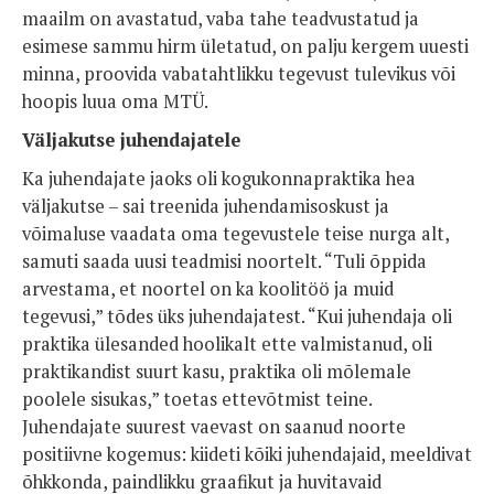
maailm on avastatud, vaba tahe teadvustatud ja
esimese sammu hirm ületatud, on palju kergem uuesti
minna, proovida vabatahtlikku tegevust tulevikus või
hoopis luua oma MTÜ.
Väljakutse juhendajatele
Ka juhendajate jaoks oli kogukonnapraktika hea
väljakutse – sai treenida juhendamisoskust ja
võimaluse vaadata oma tegevustele teise nurga alt,
samuti saada uusi teadmisi noortelt. “Tuli õppida
arvestama, et noortel on ka koolitöö ja muid
tegevusi,” tõdes üks juhendajatest. “Kui juhendaja oli
praktika ülesanded hoolikalt ette valmistanud, oli
praktikandist suurt kasu, praktika oli mõlemale
poolele sisukas,” toetas ettevõtmist teine.
Juhendajate suurest vaevast on saanud noorte
positiivne kogemus: kiideti kõiki juhendajaid, meeldivat
õhkkonda, paindlikku graafikut ja huvitavaid