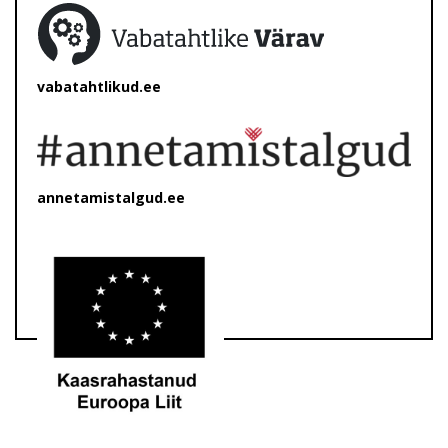
vabatahtlikud.ee
annetamistalgud.ee