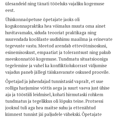
ülesandeid ning tänati tööeluks vajaliku kogemuse
eest.
Ühiskonnaõpetuse õpetajate jaoks oli
kogukonnapraktika hea võimalus muuta oma ainet
huvitavamaks, siduda teooriat praktikaga ning
suurendada koolilaste uudishimu maailma ja erinevate
tegevuste vastu. Meetod arendab ettevõtmisoskusi,
esinemisoskust, empaatiat ja tolerantsust ning pakub
meeskonnatöö kogemuse. Tundmatu situatsiooniga
tegelemine ja vahel ka konfliktiolukorrast väljumise
vajadus paneb jällegi täiskasvanute oskused proovile.
Õpetajad ja juhendajad tunnistasid vapralt, et uue
rolliga harjumine võttis aega ja suurt vaeva just ühise
aja ja tööstiili leidmisel, kohati hirmutaski rohkem
tundmatus ja tegelikkus oli lõpuks teine. Protsessi
jooksul tuli aga hea maitse suhu ja ettenähtud
kümnest tunnist jäi paljudele vähekski. Õpetajate