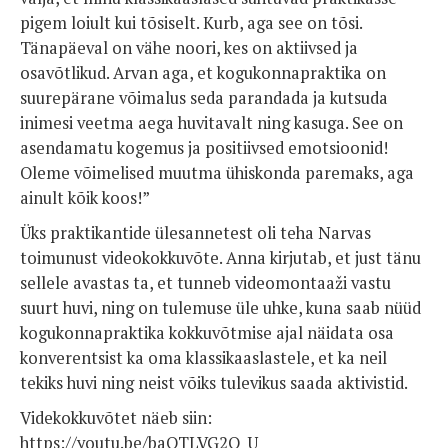
pigem loiult kui tõsiselt. Kurb, aga see on tõsi.
Tänapäeval on vähe noori, kes on aktiivsed ja
osavõtlikud. Arvan aga, et kogukonnapraktika on
suurepärane võimalus seda parandada ja kutsuda
inimesi veetma aega huvitavalt ning kasuga. See on
asendamatu kogemus ja positiivsed emotsioonid!
Oleme võimelised muutma ühiskonda paremaks, aga
ainult kõik koos!”
Üks praktikantide ülesannetest oli teha Narvas
toimunust videokokkuvõte. Anna kirjutab, et just tänu
sellele avastas ta, et tunneb videomontaaži vastu
suurt huvi, ning on tulemuse üle uhke, kuna saab nüüd
kogukonnapraktika kokkuvõtmise ajal näidata osa
konverentsist ka oma klassikaaslastele, et ka neil
tekiks huvi ning neist võiks tulevikus saada aktivistid.
Videkokkuvõtet näeb siin:
https://youtu.be/baQTLVG2O_U