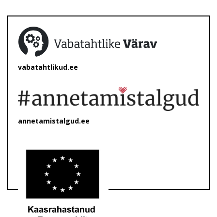
vabatahtlikud.ee
annetamistalgud.ee