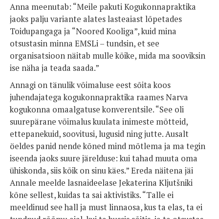
Anna meenutab: “Meile pakuti Kogukonnapraktika
jaoks palju variante alates lasteaiast lõpetades
Toidupangaga ja “Noored Kooliga”, kuid mina
otsustasin minna EMSLi – tundsin, et see
organisatsioon näitab mulle kõike, mida ma sooviksin
ise näha ja teada saada.”
Annagi on tänulik võimaluse eest sõita koos
juhendajatega kogukonnapraktika raames Narva
kogukonna omaalgatuse konverentsile. “See oli
suurepärane võimalus kuulata inimeste mõtteid,
ettepanekuid, soovitusi, lugusid ning jutte. Ausalt
öeldes panid nende kõned mind mõtlema ja ma tegin
iseenda jaoks suure järelduse: kui tahad muuta oma
ühiskonda, siis kõik on sinu käes.” Ereda näitena jäi
Annale meelde lasnaideelase Jekaterina Kljutšniki
kõne sellest, kuidas ta sai aktivistiks. “Talle ei
meeldinud see hall ja must linnaosa, kus ta elas, ta ei