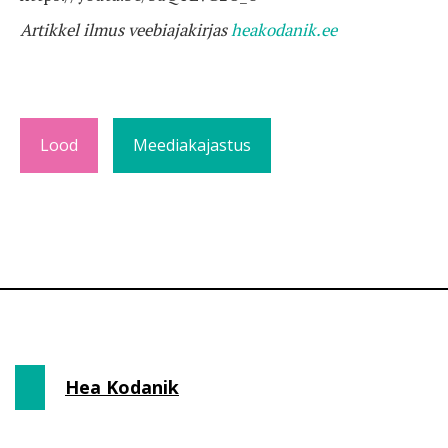
Artikkel ilmus veebiajakirjas
heakodanik.ee
Lood
Meediakajastus
Hea Kodanik