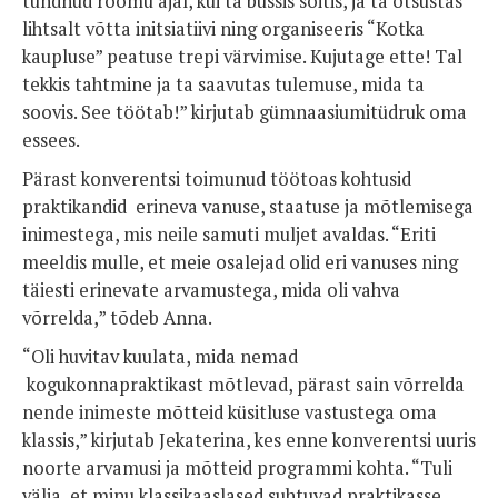
tundnud rõõmu ajal, kui ta bussis sõitis, ja ta otsustas
lihtsalt võtta initsiatiivi ning organiseeris “Kotka
kaupluse” peatuse trepi värvimise. Kujutage ette! Tal
tekkis tahtmine ja ta saavutas tulemuse, mida ta
soovis. See töötab!” kirjutab gümnaasiumitüdruk oma
essees.
Pärast konverentsi toimunud töötoas kohtusid
praktikandid erineva vanuse, staatuse ja mõtlemisega
inimestega, mis neile samuti muljet avaldas. “Eriti
meeldis mulle, et meie osalejad olid eri vanuses ning
täiesti erinevate arvamustega, mida oli vahva
võrrelda,” tõdeb Anna.
“Oli huvitav kuulata, mida nemad
kogukonnapraktikast mõtlevad, pärast sain võrrelda
nende inimeste mõtteid küsitluse vastustega oma
klassis,” kirjutab Jekaterina, kes enne konverentsi uuris
noorte arvamusi ja mõtteid programmi kohta. “Tuli
välja, et minu klassikaaslased suhtuvad praktikasse