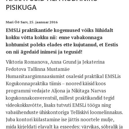
PISIKUGA
Mari Öö Sarv, 25. jaanuar 2016
EMSLi praktikantide kogemused võiks lühidalt
kokku võtta kokku nii: enne vabakonnaga
kohtumist poleks elades ette kujutanud, et Eestis
on nii ägedaid inimesi ja tegusid!
Viktoria Romanova, Anna Grund ja Jekaterina
Fedotova Tallinna Mustamäe
Humanitaargümnaasiumist osalesid praktikal EMSLis
Kogukonnapraktika tiimis – noored käisid koos
programmi vedajate Aljona ja Nikitaga Narvas
kogukonnakonverentsil, millest praktikandid tegid
videokokkuvõtte, lisaks tutvuti EMSLi tööga ning
vabaühenduste ühiskontoriga Telliskivi loomelinnakus.
Juba kontori külastamine ise jättis noortele mulje,
mida kirjeldati elavalt ka esseedes: värvikas, sõbralik ja