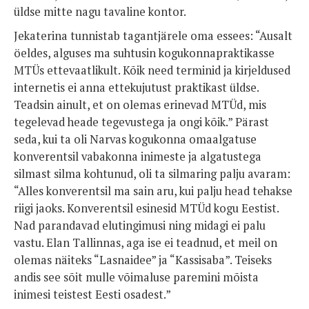
üldse mitte nagu tavaline kontor.
Jekaterina tunnistab tagantjärele oma essees: “Ausalt
öeldes, alguses ma suhtusin kogukonnapraktikasse
MTÜs ettevaatlikult. Kõik need terminid ja kirjeldused
internetis ei anna ettekujutust praktikast üldse.
Teadsin ainult, et on olemas erinevad MTÜd, mis
tegelevad heade tegevustega ja ongi kõik.” Pärast
seda, kui ta oli Narvas kogukonna omaalgatuse
konverentsil vabakonna inimeste ja algatustega
silmast silma kohtunud, oli ta silmaring palju avaram:
“Alles konverentsil ma sain aru, kui palju head tehakse
riigi jaoks. Konverentsil esinesid MTÜd kogu Eestist.
Nad parandavad elutingimusi ning midagi ei palu
vastu. Elan Tallinnas, aga ise ei teadnud, et meil on
olemas näiteks “Lasnaidee” ja “Kassisaba”. Teiseks
andis see sõit mulle võimaluse paremini mõista
inimesi teistest Eesti osadest.”