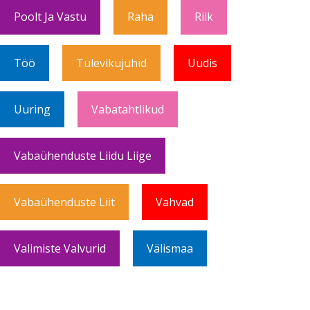
Poolt Ja Vastu
Raha
Riik
Töö
Tulevikujuhid
Uudis
Uuring
Vabatahtlikud
Vabaühenduste Liidu Liige
Vabaühenduste Liit
Vahvad
Valimiste Valvurid
Välismaa