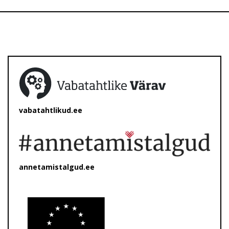
vabatahtlikud.ee
annetamistalgud.ee