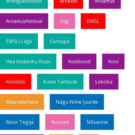
Arengukoostöö
Artikkel
Arvamus
Arvamusfestival
Digi
EMSL
EMSLi Liige
Euroopa
Hea Kodaniku Klubi
Keskkond
Kool
Koostöö
Kutse Tantsule
Leksika
Määratlemata
Nägu Nime Juurde
Noor Tegija
Noored
Nõuanne