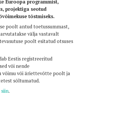
ike Euroopa programmist,
s, projektiga seotud
öövõimekuse tõstmiseks.
use poolt antud toetussummast,
arvutatakse välja vastavalt
itevasutuse poolt esitatud otsuses
ab Eestis registreeritud
used või nende
u võimu või äriettevõtte poolt ja
tetest sõltumatud.
a
siin
.