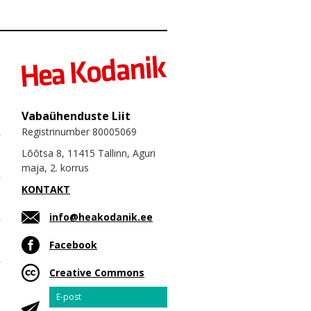
Vabaühenduste Liit
Registrinumber 80005069
Lõõtsa 8, 11415 Tallinn, Aguri
maja, 2. korrus
KONTAKT
info@heakodanik.ee
Facebook
Creative Commons
Email