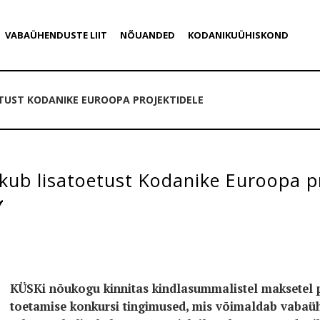
VABAÜHENDUSTE LIIT
NÕUANDED
KODANIKUÜHISKOND
TUST KODANIKE EUROOPA PROJEKTIDELE
ub lisatoetust Kodanike Euroopa pr
KÜSKi nõukogu kinnitas kindlasummalistel maksetel p
toetamise konkursi tingimused, mis võimaldab vabaü