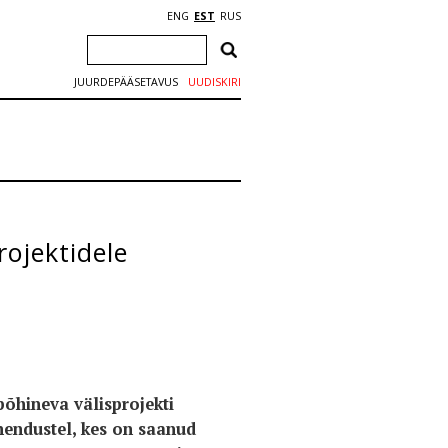
ENG
EST
RUS
JUURDEPÄÄSETAVUS
UUDISKIRI
ojektidele
õhineva välisprojekti
hendustel, kes on saanud