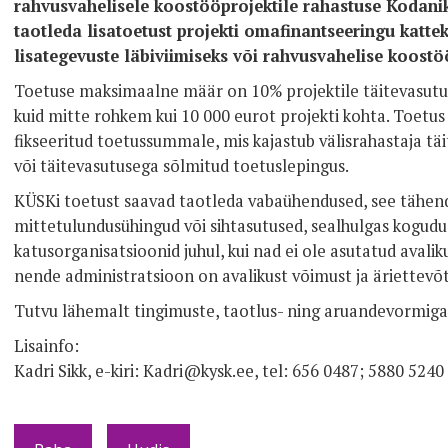
rahvusvahelisele koostööprojektile rahastuse Kodan
taotleda lisatoetust projekti omafinantseeringu kattek
lisategevuste läbiviimiseks või rahvusvahelise koost
Toetuse maksimaalne määr on 10% projektile täitevasut
kuid mitte rohkem kui 10 000 eurot projekti kohta. Toetus 
fikseeritud toetussummale, mis kajastub välisrahastaja tä
või täitevasutusega sõlmitud toetuslepingus.
KÜSKi toetust saavad taotleda vabaühendused, see tähend
mittetulundusühingud või sihtasutused, sealhulgas kogud
katusorganisatsioonid juhul, kui nad ei ole asutatud avalik
nende administratsioon on avalikust võimust ja äriettevõ
Tutvu lähemalt tingimuste, taotlus- ning aruandevormig
Lisainfo:
Kadri Sikk, e-kiri: Kadri@kysk.ee, tel: 656 0487; 5880 5240