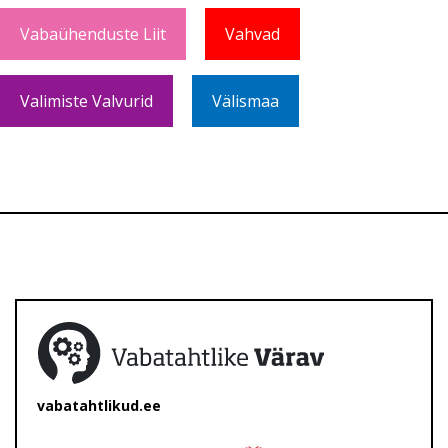
Vabaühenduste Liit
Vahvad
Valimiste Valvurid
Välismaa
vabatahtlikud.ee