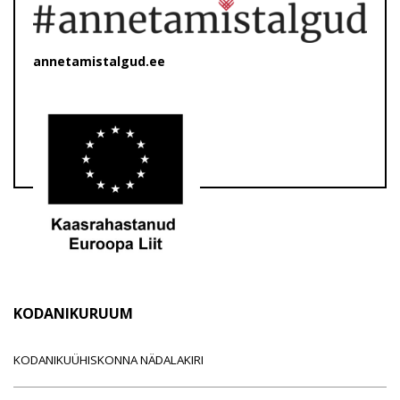
annetamistalgud.ee
KODANIKURUUM
KODANIKUÜHISKONNA NÄDALAKIRI