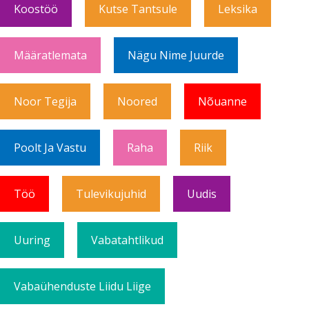
Koostöö
Kutse Tantsule
Leksika
Määratlemata
Nägu Nime Juurde
Noor Tegija
Noored
Nõuanne
Poolt Ja Vastu
Raha
Riik
Töö
Tulevikujuhid
Uudis
Uuring
Vabatahtlikud
Vabaühenduste Liidu Liige