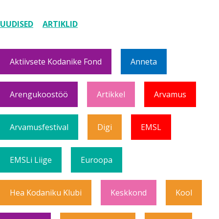
UUDISED
ARTIKLID
Aktiivsete Kodanike Fond
Anneta
Arengukoostöö
Artikkel
Arvamus
Arvamusfestival
Digi
EMSL
EMSLi Liige
Euroopa
Hea Kodaniku Klubi
Keskkond
Kool