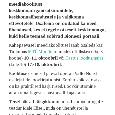
meediakoolitust
keskkonnaorganisatsioonidele,
keskkonnaühendustele ja valdkonna
ettevõtetele. Osalema on oodatud ka need
ühendused, kes ei tegele otseselt keskkonnaga,
kuid kelle teemad sobivad Bioneeri portaali.
Kahepäevasel meediakoolitusel saab osaleda kas
Tallinnas
MTÜ Mondo
ruumides (Telliskivi 60a, B-
hoone)
10.-11. oktoobril
või
Tartus loodusmajas
(Lille 10)
17.-18. oktoobril
.
Koolituse esimesel päeval õpetab Vallo Nuust
osalejatele loovkirjutamist. Koolituspäeva osaks
on ka praktilised harjutused. Loovkirjutamine
aitab oma tegevusi huvitavalt kajastada.
Teisel päeval räägib kommunikatsiooniuuringute
teadur Maie Kiisel, mida on ühendustel ja
organisatsioonidel õppida värskest