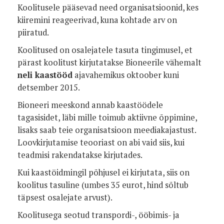
Koolitusele pääsevad need organisatsioonid, kes
kiiremini reageerivad, kuna kohtade arv on
piiratud.
Koolitused on osalejatele tasuta tingimusel, et
pärast koolitust kirjutatakse Bioneerile vähemalt
neli kaastööd
ajavahemikus oktoober kuni
detsember 2015.
Bioneeri meeskond annab kaastöödele
tagasisidet, läbi mille toimub aktiivne õppimine,
lisaks saab teie organisatsioon meediakajastust.
Loovkirjutamise teooriast on abi vaid siis, kui
teadmisi rakendatakse kirjutades.
Kui kaastöidmingil põhjusel ei kirjutata, siis on
koolitus tasuline (umbes 35 eurot, hind sõltub
täpsest osalejate arvust).
Koolitusega seotud transpordi-, ööbimis- ja