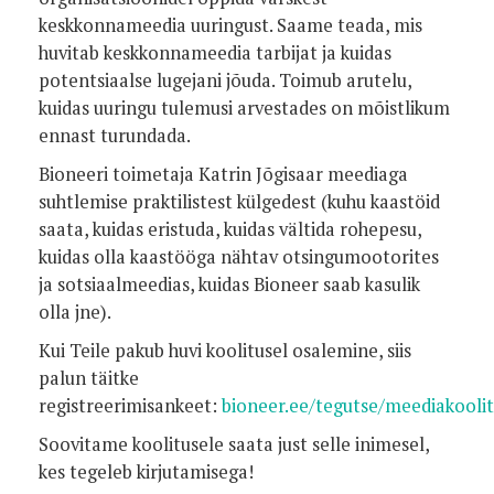
keskkonnameedia uuringust. Saame teada, mis
huvitab keskkonnameedia tarbijat ja kuidas
potentsiaalse lugejani jõuda. Toimub arutelu,
kuidas uuringu tulemusi arvestades on mõistlikum
ennast turundada.
Bioneeri toimetaja Katrin Jõgisaar meediaga
suhtlemise praktilistest külgedest (kuhu kaastöid
saata, kuidas eristuda, kuidas vältida rohepesu,
kuidas olla kaastööga nähtav otsingumootorites
ja sotsiaalmeedias, kuidas Bioneer saab kasulik
olla jne).
Kui Teile pakub huvi koolitusel osalemine, siis
palun täitke
registreerimisankeet:
bioneer.ee/tegutse/meediakooli
Soovitame koolitusele saata just selle inimesel,
kes tegeleb kirjutamisega!