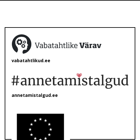
vabatahtlikud.ee
annetamistalgud.ee