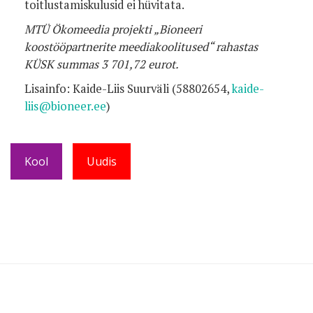
toitlustamiskulusid ei
hüvitata
.
MTÜ Ökomeedia projekti „Bioneeri
koostööpartnerite meediakoolitused“ rahastas
KÜSK summas 3 701,72 eurot.
Lisainfo: Kaide-Liis Suurväli (58802654,
kaide-
liis@bioneer.ee
)
Kool
Uudis