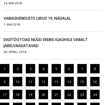
14. MAI 2018
VABAÜHENDUSTE LIIDUS 19. NÄDALAL
7. MAI 2018
DIGITÖÖTOAD NÜÜD VEEBIS IGAÜHELE VABALT
JÄRELVAADATAVAD
30. APRILL 2018
1
2
3
4
5
6
7
8
9
10
11
12
13
14
15
16
17
18
19
20
21
22
23
24