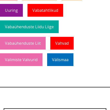
Uuring
Vabatahtlikud
Vabaühenduste Liidu Liige
Vabaühenduste Liit
Vahvad
Valimiste Valvurid
Välismaa