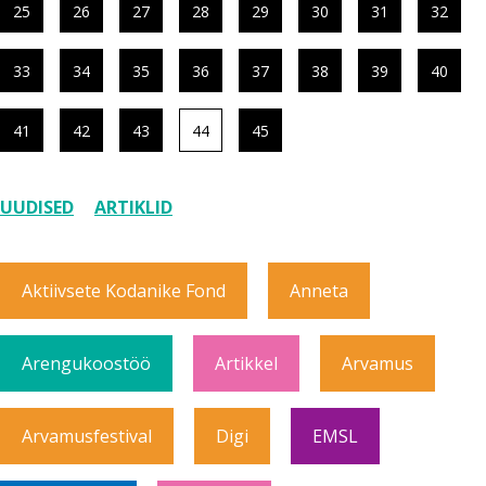
25
26
27
28
29
30
31
32
33
34
35
36
37
38
39
40
41
42
43
44
45
UUDISED
ARTIKLID
Aktiivsete Kodanike Fond
Anneta
Arengukoostöö
Artikkel
Arvamus
Arvamusfestival
Digi
EMSL