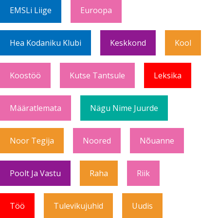
EMSLi Liige
Euroopa
Hea Kodaniku Klubi
Keskkond
Kool
Koostöö
Kutse Tantsule
Leksika
Määratlemata
Nägu Nime Juurde
Noor Tegija
Noored
Nõuanne
Poolt Ja Vastu
Raha
Riik
Töö
Tulevikujuhid
Uudis