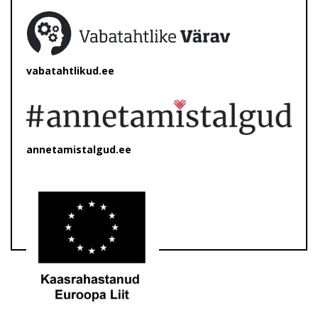
vabatahtlikud.ee
annetamistalgud.ee