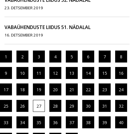
VABAÜHENDUSTE LIIDUS 52. NÄDALAL
23. DETSEMBER 2019
VABAÜHENDUSTE LIIDUS 51. NÄDALAL
16. DETSEMBER 2019
1
2
3
4
5
6
7
8
9
10
11
12
13
14
15
16
17
18
19
20
21
22
23
24
25
26
27
28
29
30
31
32
33
34
35
36
37
38
39
40