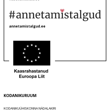
annetamistalgud.ee
KODANIKURUUM
KODANIKUÜHISKONNA NÄDALAKIRI