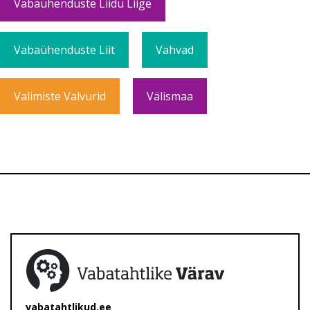
Vabaühenduste Liidu Liige
Vabaühenduste Liit
Vahvad
Valimiste Valvurid
Välismaa
vabatahtlikud.ee