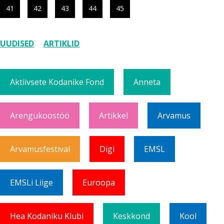
41
42
43
44
45
UUDISED
ARTIKLID
Aktiivsete Kodanike Fond
Anneta
Arengukoostöö
Artikkel
Arvamus
Arvamusfestival
Digi
EMSL
EMSLi Liige
Euroopa
Hea Kodaniku Klubi
Keskkond
Kool