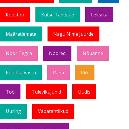
Koostöö
Kutse Tantsule
Leksika
Määratlemata
Nägu Nime Juurde
Noor Tegija
Noored
Nõuanne
Poolt Ja Vastu
Raha
Riik
Töö
Tulevikujuhid
Uudis
Uuring
Vabatahtlikud