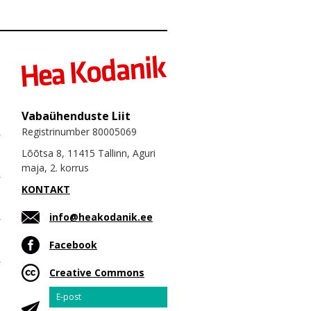
Vabaühenduste Liit
Registrinumber 80005069
Lõõtsa 8, 11415 Tallinn, Aguri
maja, 2. korrus
KONTAKT
info@heakodanik.ee
Facebook
Creative Commons
Email