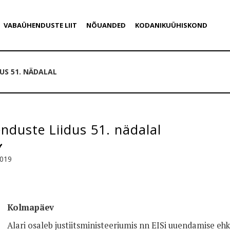
VABAÜHENDUSTE LIIT
NÕUANDED
KODANIKUÜHISKOND
US 51. NÄDALAL
duste Liidus 51. nädalal
2019
Kolmapäev
Alari osaleb justiitsministeeriumis nn EISi uuendamise eh