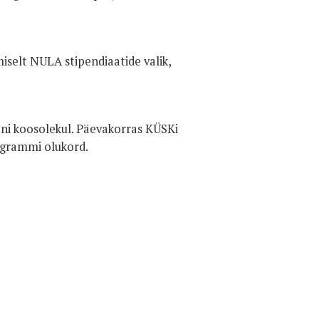
selt NULA stipendiaatide valik,
oni koosolekul. Päevakorras KÜSKi
ogrammi olukord.