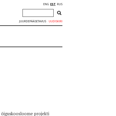
ENG
EST
RUS
JUURDEPÄÄSETAVUS
UUDISKIRI
k õiguskoosloome projekti