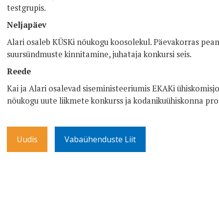
testgrupis.
Neljapäev
Alari osaleb KÜSKi nõukogu koosolekul. Päevakorras peami
suursündmuste kinnitamine, juhataja konkursi seis.
Reede
Kai ja Alari osalevad siseministeeriumis EKAKi ühiskomisj
nõukogu uute liikmete konkurss ja kodanikuühiskonna pr
Uudis
Vabaühenduste Liit