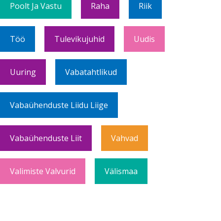
Poolt Ja Vastu
Raha
Riik
Töö
Tulevikujuhid
Uudis
Uuring
Vabatahtlikud
Vabaühenduste Liidu Liige
Vabaühenduste Liit
Vahvad
Valimiste Valvurid
Välismaa