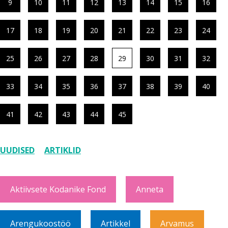
9
10
11
12
13
14
15
16
17
18
19
20
21
22
23
24
25
26
27
28
29
30
31
32
33
34
35
36
37
38
39
40
41
42
43
44
45
UUDISED
ARTIKLID
Aktiivsete Kodanike Fond
Anneta
Arengukoostöö
Artikkel
Arvamus