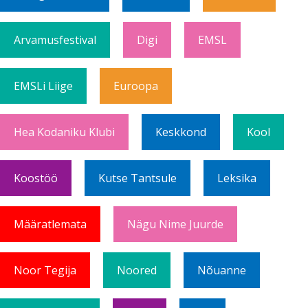
Arvamusfestival
Digi
EMSL
EMSLi Liige
Euroopa
Hea Kodaniku Klubi
Keskkond
Kool
Koostöö
Kutse Tantsule
Leksika
Määratlemata
Nägu Nime Juurde
Noor Tegija
Noored
Nõuanne