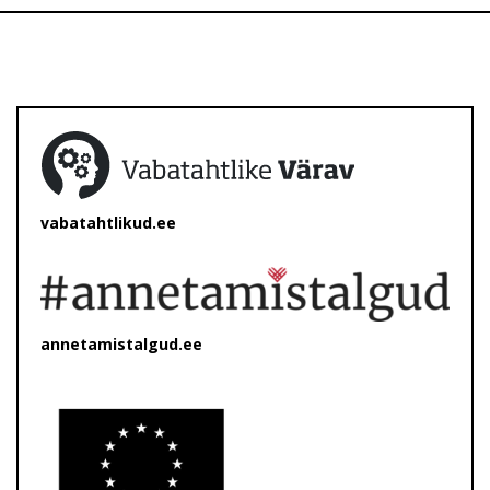
vabatahtlikud.ee
annetamistalgud.ee