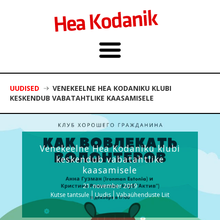
UUDISED
VENEKEELNE HEA KODANIKU KLUBI
KESKENDUB VABATAHTLIKE KAASAMISELE
Venekeelne Hea Kodaniku klubi
keskendub vabatahtlike
kaasamisele
21. november 2019
Kutse tantsule
Uudis
Vabaühenduste Liit