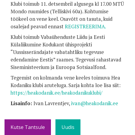
Klubi toimub 11. detsembril algusega kl 17.00 MTÜ
Mondo ruumides (Telliskivi 60a). Kohtumise
töökeel on vene keel. Osavõtt on tasuta, kuid
osalejad peavad ennast
REGISTREERIMA
.
Klubi toimub Vabaühenduste Liidu ja Eesti
Külaliikumine Kodukant ühisprojekti
“Uussisserändajate vabatahtliku tegevuse
edendamine Eestis” raames. Tegevusi rahastavad
Siseministeerium ja Euroopa Sotsiaalfond.
Tegemist on kolmanda vene keeles toimuva Hea
Kodaniku klubi aruteluga. Sarja kohta loe lisa siit:
https://heakodanik.ee/heakodanikuklubi/
Lisainfo:
Ivan Lavrentjev,
ivan@heakodanik.ee
Kutse Tantsule
Uudis