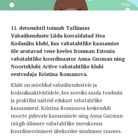
Foto:
11. detsembril toimub Tallinnas
Vabaühenduste Liidu korraldatud Hea
Kodaniku klubi, kus vabatahtlike kaasamise
üle arutavad vene keeles Ironman Estonia
vabatahtlike koordinaator Anna Guzman ning
Noorteklubi Active vabatahtlike klubi
eestvedaja Kristina Romanova.
Klubi on mõeldud vabaühendustele ja
kodanikuaktivistidele, kes sooviks saada teadmisi
ja praktilisi näiteid edukast vabatahtlike
kaasamisest. Kristina Romanova keskendub
noorte pidevale kaasamisele ning Anna Guzman
räägib ülisuure vabatahtlike meeskonna
koordineerimisest ühekordse sündmuse raames.