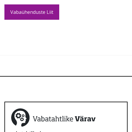
Vabaühenduste Liit