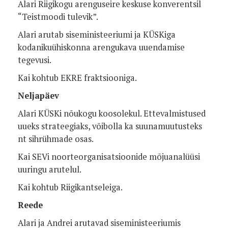
Alari Riigikogu arenguseire keskuse konverentsil
“Teistmoodi tulevik”.
Alari arutab siseministeeriumi ja KÜSKiga
kodanikuühiskonna arengukava uuendamise
tegevusi.
Kai kohtub EKRE fraktsiooniga.
Neljapäev
Alari KÜSKi nõukogu koosolekul. Ettevalmistused
uueks strateegiaks, võibolla ka suunamuutusteks
nt sihrühmade osas.
Kai SEVi noorteorganisatsioonide mõjuanalüüsi
uuringu arutelul.
Kai kohtub Riigikantseleiga.
Reede
Alari ja Andrei arutavad siseministeeriumis