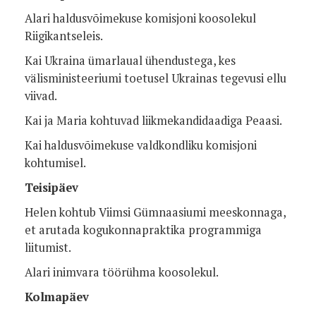
Alari haldusvõimekuse komisjoni koosolekul
Riigikantseleis.
Kai Ukraina ümarlaual ühendustega, kes
välisministeeriumi toetusel Ukrainas tegevusi ellu
viivad.
Kai ja Maria kohtuvad liikmekandidaadiga Peaasi.
Kai haldusvõimekuse valdkondliku komisjoni
kohtumisel.
Teisipäev
Helen kohtub Viimsi Gümnaasiumi meeskonnaga,
et arutada kogukonnapraktika programmiga
liitumist.
Alari inimvara töörühma koosolekul.
Kolmapäev