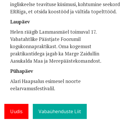
ingliskeelse teavituse küsimusi, kohtumine seekord
ERRiga, et otsida koostööd ja vältida topelttööd.
Laupäev
Helen räägib Lammasmäel toimuval 17.
Vabatahtlike Päästjate Foorumil
kogukonnapraktikast. Oma kogemust
praktikantidega jagab ka Marge Zaidullin
Aasukalda Maa ja Merepäästekomandost.
Pühapäev
Alari Haapsalus esimesel noorte
eelarvamusfestivalil.
Uudis
Vabaühenduste Liit