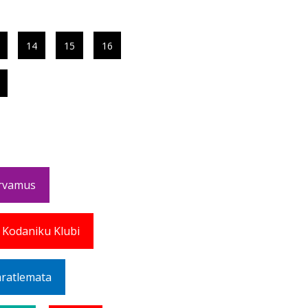
14
15
16
rvamus
 Kodaniku Klubi
ratlemata