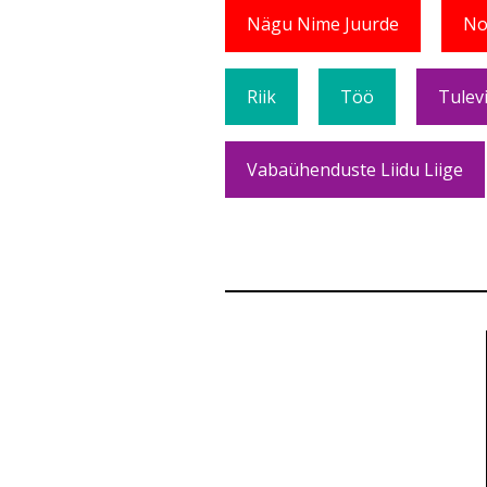
Nägu Nime Juurde
No
Riik
Töö
Tulev
Vabaühenduste Liidu Liige