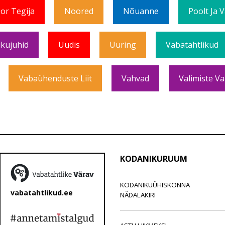
or Tegija
Noored
Nõuanne
Poolt Ja 
ikujuhid
Uudis
Uuring
Vabatahtlikud
Vabaühenduste Liit
Vahvad
Valimiste Va
KODANIKURUUM
KODANIKUÜHISKONNA
vabatahtlikud.ee
NÄDALAKIRI