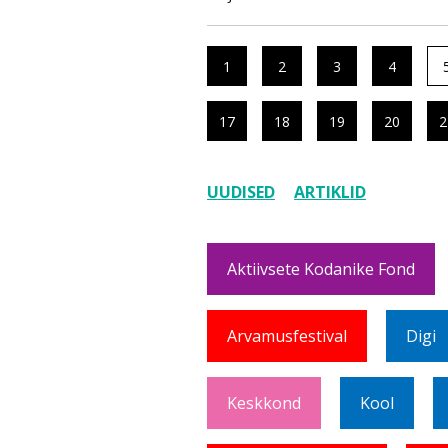
1
2
3
4
17
18
19
20
2
UUDISED
ARTIKLID
Aktiivsete Kodanike Fond
Arvamusfestival
Digi
Keskkond
Kool