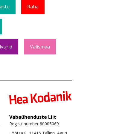
Vastu
Raha
lvurid
Välismaa
Vabaühenduste Liit
Registrinumber 80005069
Lõõtsa 8, 11415 Tallinn, Aguri