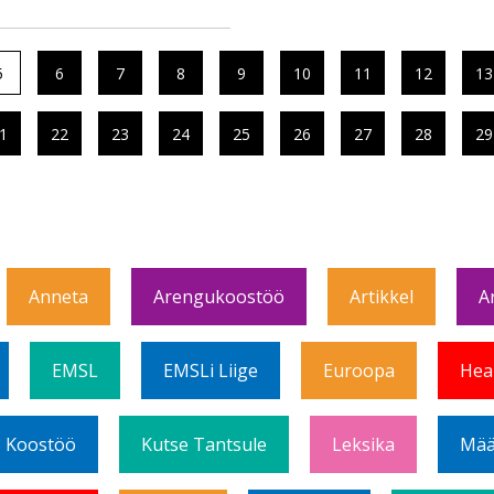
5
6
7
8
9
10
11
12
13
1
22
23
24
25
26
27
28
29
Anneta
Arengukoostöö
Artikkel
A
EMSL
EMSLi Liige
Euroopa
Hea
Koostöö
Kutse Tantsule
Leksika
Mää