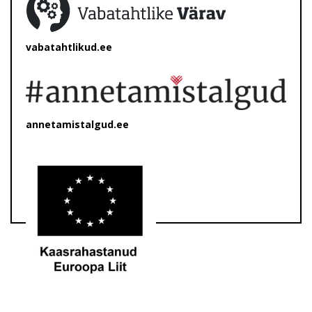
vabatahtlikud.ee
annetamistalgud.ee