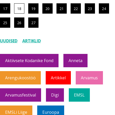
17
18
19
20
21
22
23
24
25
26
27
UUDISED
ARTIKLID
Aktiivsete Kodanike Fond
Anneta
Arengukoostöö
Artikkel
Arvamus
Arvamusfestival
Digi
EMSL
EMSLi Liige
Euroopa