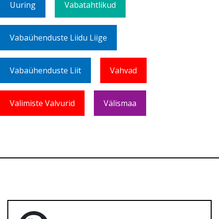
Uuring
Vabatahtlikud
Vabaühenduste Liidu Liige
Vabaühenduste Liit
Vahvad
Valimiste Valvurid
Välismaa