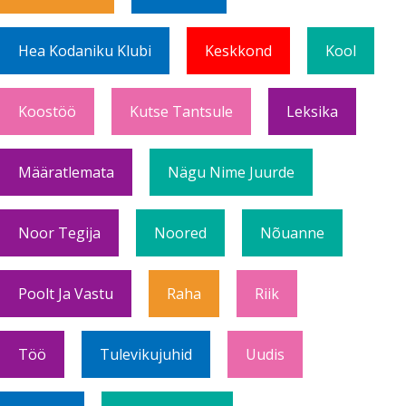
Hea Kodaniku Klubi
Keskkond
Kool
Koostöö
Kutse Tantsule
Leksika
Määratlemata
Nägu Nime Juurde
Noor Tegija
Noored
Nõuanne
Poolt Ja Vastu
Raha
Riik
Töö
Tulevikujuhid
Uudis